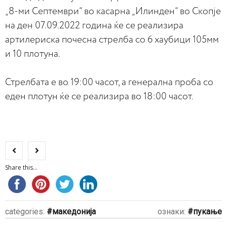
„8-ми Септември“ во касарна „Илинден“ во Скопје
на ден 07.09.2022 година ќе се реализира
артилериска почесна стрелба со 6 хаубици 105мм
и 10 плотуна.
Стрелбата е во 19:00 часот, а генерална проба со
еден плотун ќе се реализира во 18:00 часот.
Share this...
categories:
македонија
ознаки:
пукање