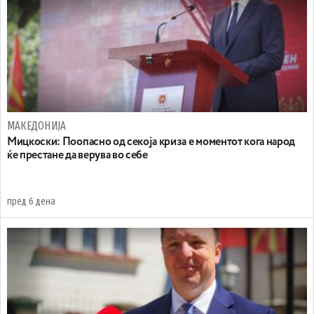
МАКЕДОНИЈА
Мицкоски: Поопасно од секоја криза е моментот кога народ
ќе престане да верува во себе
пред 6 дена