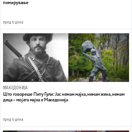
помирување
пред 6 дена
МАКЕДОНИЈА
Што говореше Питу Гули: Јас немам мајка, немам жена, немам
деца – мојата мајка е Македонија
пред 6 дена