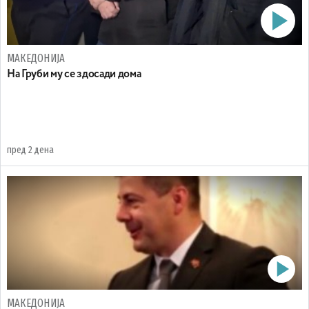
МАКЕДОНИЈА
На Груби му се здосади дома
пред 2 дена
МАКЕДОНИЈА