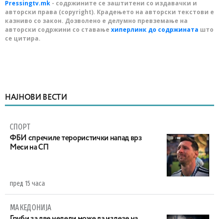
Pressingtv.mk
- содржините се заштитени со издавачки и
авторски права (copyright). Крадењето на авторски текстови е
казниво со закон. Дозволено е делумно превземање на
авторски содржини со ставање
хиперлинк до содржината
што
се цитира.
НАЈНОВИ ВЕСТИ
СПОРТ
ФБИ спречиле терористички напад врз
Меси на СП
пред 15 часа
МАКЕДОНИЈА
Груби за две недели може да излезе на