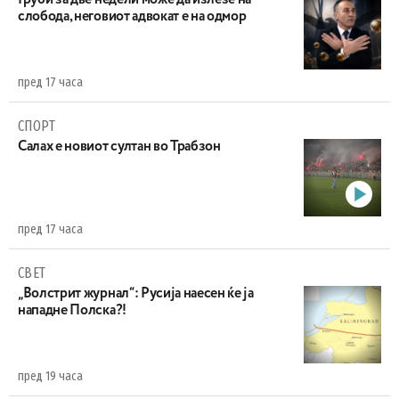
слобода, неговиот адвокат е на одмор
пред 17 часа
СПОРТ
Салах е новиот султан во Трабзон
пред 17 часа
СВЕТ
„Волстрит журнал“: Русија наесен ќе ја
нападне Полска?!
пред 19 часа