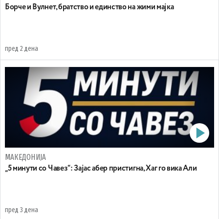
Борче и Вулнет, братство и единство на жими мајка
пред 2 дена
МАКЕДОНИЈА
„5 минути со Чавез“: Зајас абер пристигна, Хаг го вика Али
пред 3 дена