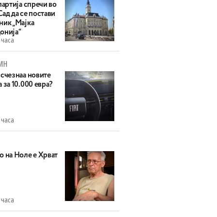
партија спречи во
ад да се постави
ник „Мајка
онија“
 часа
ИН
исчезнаа новите
 за 10.000 евра?
 часа
о на Ноле е Хрват
 часа