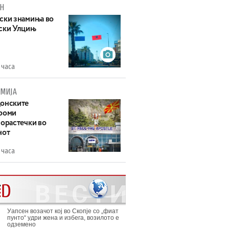
Н
ски знамиња во
ски Улцињ
 часа
МИЈА
онските
роми
зорастечки во
нот
 часа