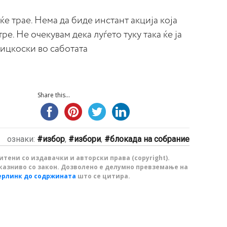
 ќе трае. Нема да биде инстант акција која
ре. Не очекувам дека луѓето туку така ќе ја
Мицкоски во саботата
Share this...
ознаки:
избор
,
избори
,
блокада на собрание
тени со издавачки и авторски права (copyright).
казниво со закон. Дозволено е делумно превземање на
ерлинк до содржината
што се цитира.