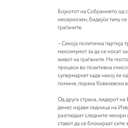
Бојкотот на Собранието од с
несериозен, бидејќи таму се
граѓаните.
– Секоја политичка партија т
максимумот за да се носат з
живот на граѓаните. Не посто
процеси во позитивна смисла
супермаркет каде некој ќе од
помине, порача Ковачевски в
Од друга страна, лидерот 
денес најави седница на Изв
разгледаат следните чекори ш
ставот да се блокираат сите 