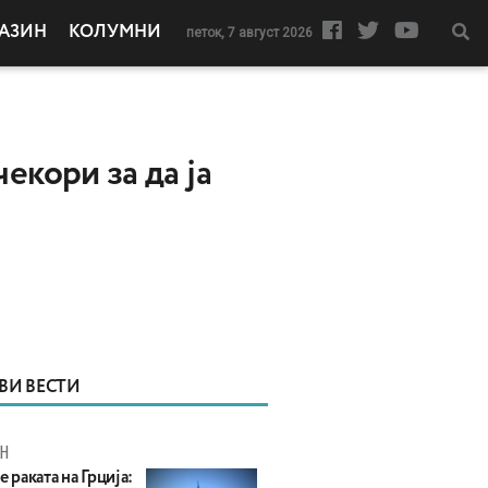
АЗИН
КОЛУМНИ
петок, 7 август 2026
кори за да ја
ВИ ВЕСТИ
Н
е раката на Грција: