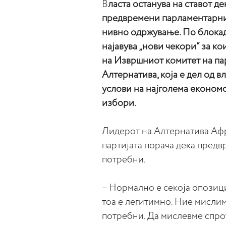
В
ласта останува на ставот д
предвремени парламентарни 
нивно одржување. По блок
најавува „нови чекори“ за ко
на Извршниот комитет на парт
Алтернатива, која е дел од в
услови на најголема економс
избори.
Лидерот на Алтернатива Аф
партијата порача дека пред
потребни.
– Нормално е секоја опозици
тоа е легитимно. Ние мисли
потребни. Да мислевме спро