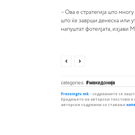
– Ова е стратегија што многу
што ќе заврши денеска или ут
напуштат фотелјата, изјави 
categories:
македонија
Pressingtv.mk
- содржините се зашти
Крадењето на авторски текстови е 
авторски содржини со ставање
хип