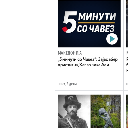
МАКЕДОНИЈА
„5 минути со Чавез“: Зајас абер
пристигна, Хаг го вика Али
пред 2 дена