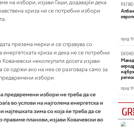
вме на избори, изјави Гаши, додавајќи дека
РЕГИО
равствена криза не се потребни избори
Aлбан
европ
та.
пред 19
ата презема мерки и се справува со
 енергетската криза и дека не се потребни
ЕКОНО
Ковачевски неколкупати досега изјави
Maкед
аерод
 се одржи ако на неа се разговара само за
најбр
 предвремени избори.
регио
пред 19
за предвремени избори не треба да се
аѓа во услови на најголема енергетска и
 најтешката зима со која ќе треба да се
 правиме планови, изјави Ковачевски во