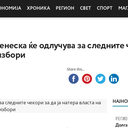
ОНОМИЈА
ХРОНИКА
РЕГИОН
СВЕТ
СПОРТ
МАГ
ка ќе одлучува за следните че
 избори
Share this...
НАЈНО
РЕГИО
Долга 