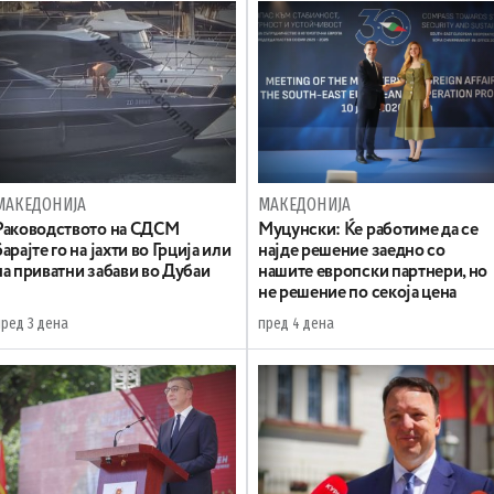
МАКЕДОНИЈА
МАКЕДОНИЈА
Раководството на СДСМ
Муцунски: Ќе работиме да се
барајте го на јахти во Грција или
најде решение заедно со
на приватни забави во Дубаи
нашите европски партнери, но
не решение по секоја цена
пред 3 дена
пред 4 дена