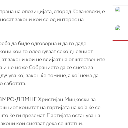
трана на опозицијата, според Ковачевски, е
 носат закони кои се од интерес на
реба да биде одговорна и да го даде
акони кои го олеснуваат секојдневниот
јат закони кои не влијаат на општествените
 и не може Собранието да се смета за
лучува кој закон ќе помине, а кој нема да
о саботата.
на ВМРО-ДПМНЕ Христијан Мицкоски за
ршниот комитет на партијата на која ќе се
то ќе ги преземат. Партијата останува на
закони кои сметаат дека се штетни.