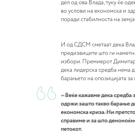
дел од ова Влада, туку ќе оде
во услови на економска и зд
поради стабилноста на земја
И од СДСМ сметаат дека Влад
предизвиците што ги наметна
избори. Премиерот Димитар 
дека лидерска средба нема да
барањето на опозицијата за
– Веќе кажавме дека средба 
одржи зашто такво барање до
економска криза. Ни претстои
справиме и за што деноноќно
петокот.