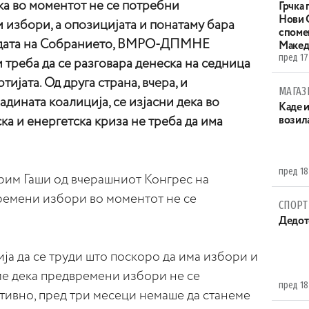
ека во моментот не се потребни
Грчка 
Нови С
избори, а опозицијата и понатаму бара
споме
адата на Собранието, ВМРО-ДПМНЕ
Макед
пред 17
и треба да се разговара денеска на седница
ијата. Од друга страна, вчера, и
МАГАЗ
ладината коалиција, се изјасни дека во
Каде 
ка и енергетска криза не треба да има
возила
пред 18
рим Гаши од вчерашниот Конгрес на
времени избори во моментот не се
СПОРТ
Дедот
ја да се труди што поскоро да има избори и
ме дека предвремени избори не се
пред 18
тивно, пред три месеци немаше да станеме