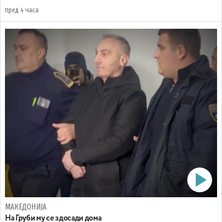
пред 4 часа
МАКЕДОНИЈА
На Груби му се здосади дома