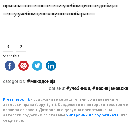
пријават сите оштетени учебници и ќе добијат
толку учебници колку што побарале.
Share this...
categories:
македонија
ознаки:
учебници
,
весна јаневска
Pressingtv.mk
- содржините се заштитени со издавачки и
авторски права (copyright). Крадењето на авторски текстови е
казниво со закон. Дозволено е делумно превземање на
авторски содржини со ставање
хиперлинк до содржината
што
се цитира.