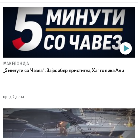
МАКЕДОНИЈА
„5 минути со Чавез“: Зајас абер пристигна, Хаг го вика Али
пред 2 дена