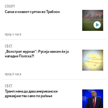
СПОРТ
Салах е новиот султан во Трабзон
пред 4 часа
СВЕТ
„Волстрит журнал“: Русија наесен ќе ја
нападне Полска?!
пред 6 часа
СВЕТ
Трамп нема да дава американски
државјанства само по раѓање