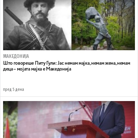
МАКЕДОНИЈА
Што говореше Питу Гули: Јас немам мајка, немам жена, немам
деца – мојата мајка е Македонија
пред 5 дена