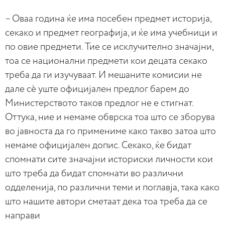
– Оваа година ќе има посебен предмет историја,
секако и предмет географија, и ќе има учебници и
по овие предмети. Тие се исклучително значајни,
тоа се национални предмети кои децата секако
треба да ги изучуваат. И мешаните комисии не
дале сѐ уште официјален предлог барем до
Министерството таков предлог не е стигнат.
Оттука, ние и немаме обврска тоа што се зборува
во јавноста да го примениме како такво затоа што
немаме официјален допис. Секако, ќе бидат
спомнати сите значајни историски личности кои
што треба да бидат спомнати во различни
одделенија, по различни теми и поглавја, така како
што нашите автори сметаат дека тоа треба да се
направи