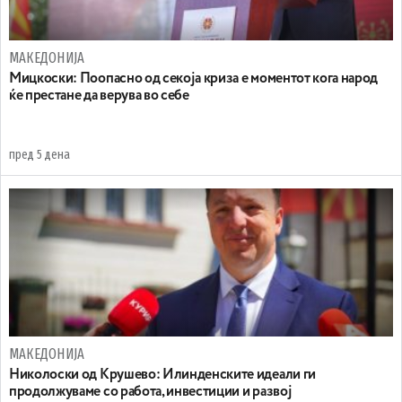
МАКЕДОНИЈА
Мицкоски: Поопасно од секоја криза е моментот кога народ
ќе престане да верува во себе
пред 5 дена
МАКЕДОНИЈА
Николоски од Крушево: Илинденските идеали ги
продолжуваме со работа, инвестиции и развој