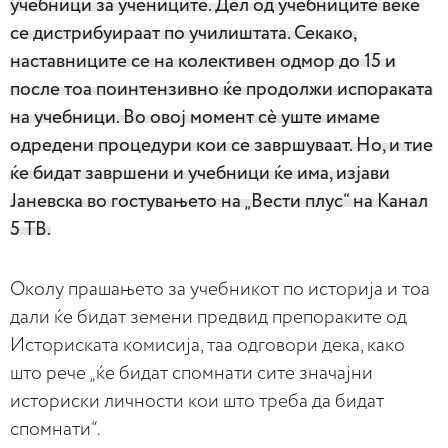
учебници за учениците. Дел од учебниците веќе
се дистрибуираат по училиштата. Секако,
наставниците се на колективен одмор до 15 и
после тоа поинтензивно ќе продолжи испораката
на учебници. Во овој момент сè уште имаме
одредени процедури кои се завршуваат. Но, и тие
ќе бидат завршени и учебници ќе има, изјави
Јаневска во гостувањето на „Вести плус“ на Канал
5 ТВ.
Околу прашањето за учебникот по историја и тоа
дали ќе бидат земени предвид препораките од
Историската комисија, таа одговори дека, како
што рече „ќе бидат спомнати сите значајни
историски личности кои што треба да бидат
спомнати“.