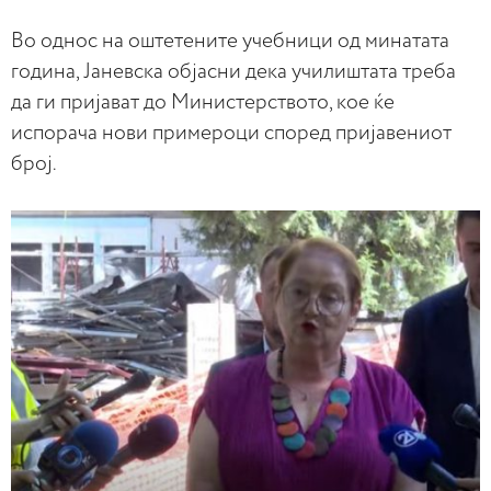
Во однос на оштетените учебници од минатата
година, Јаневска објасни дека училиштата треба
да ги пријават до Министерството, кое ќе
испорача нови примероци според пријавениот
број.