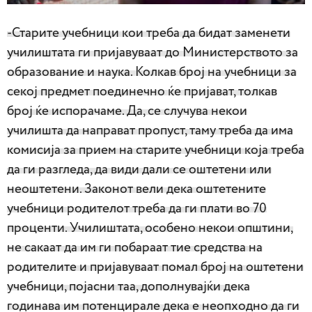
-Старите учебници кои треба да бидат заменети
училиштата ги пријавуваат до Министерството за
образование и наука. Колкав број на учебници за
секој предмет поединечно ќе пријават, толкав
број ќе испорачаме. Да, се случува некои
училишта да направат пропуст, таму треба да има
комисија за прием на старите учебници која треба
да ги разгледа, да види дали се оштетени или
неоштетени. Законот вели дека оштетените
учебници родителот треба да ги плати во 70
проценти. Училиштата, особено некои општини,
не сакаат да им ги побараат тие средства на
родителите и пријавуваат помал број на оштетени
учебници, појасни таа, дополнувајќи дека
годинава им потенцирале дека е неопходно да ги