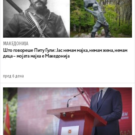
МАКЕДОНИЈА
Што говореше Питу Гули: Јас немам мајка, немам жена, немам
деца – мојата мајка е Македонија
пред 6 дена