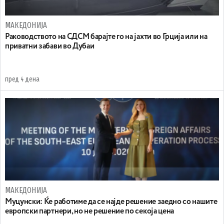
МАКЕДОНИЈА
Раководството на СДСМ барајте го на јахти во Грција или на
приватни забави во Дубаи
пред 4 дена
МАКЕДОНИЈА
Муцунски: Ќе работиме да се најде решение заедно со нашите
европски партнери, но не решение по секоја цена