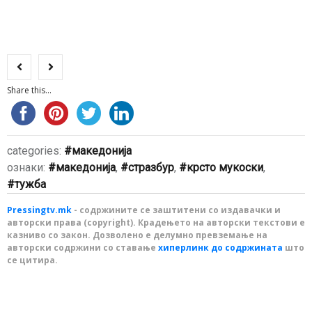
Share this...
categories:
македонија
ознаки:
македонија
,
стразбур
,
крсто мукоски
,
тужба
Pressingtv.mk
- содржините се заштитени со издавачки и
авторски права (copyright). Крадењето на авторски текстови е
казниво со закон. Дозволено е делумно превземање на
авторски содржини со ставање
хиперлинк до содржината
што
се цитира.