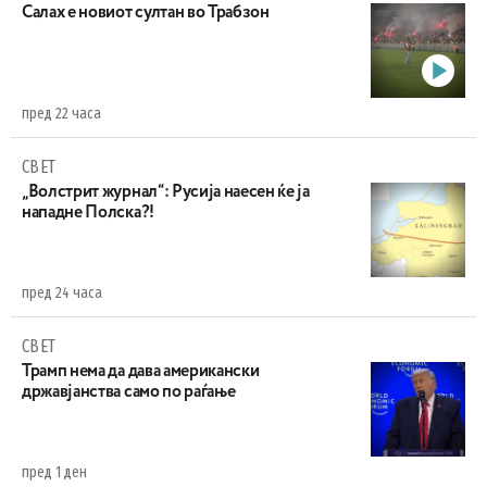
Салах е новиот султан во Трабзон
пред 22 часа
СВЕТ
„Волстрит журнал“: Русија наесен ќе ја
нападне Полска?!
пред 24 часа
СВЕТ
Трамп нема да дава американски
државјанства само по раѓање
пред 1 ден