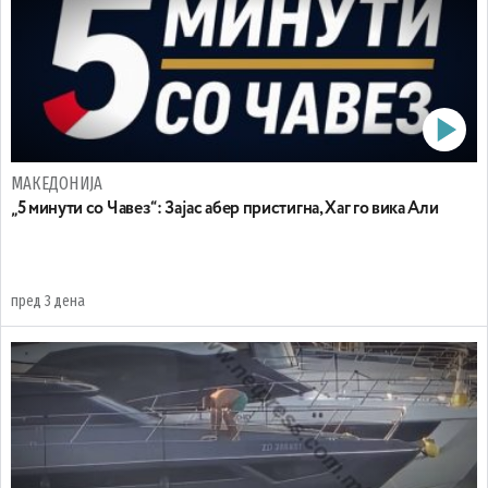
МАКЕДОНИЈА
„5 минути со Чавез“: Зајас абер пристигна, Хаг го вика Али
пред 3 дена