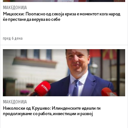
МАКЕДОНИЈА
Мицкоски: Поопасно од секоја криза е моментот кога народ
ќе престане да верува во себе
пред 6 дена
МАКЕДОНИЈА
Николоски од Крушево: Илинденските идеали ги
продолжуваме со работа, инвестиции и развој