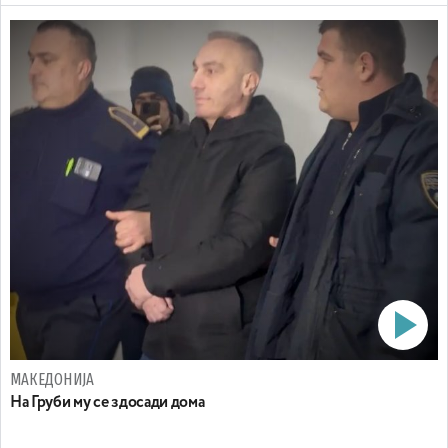
МАКЕДОНИЈА
На Груби му се здосади дома