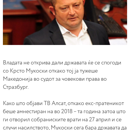
Владата не открива дали државата ќе се спогоди
со Крсто Мукоски откако тој ја тужеше
Македонија во судот за човекови права во
Стразбург.
Како што објави ТВ Алсат, откако екс-пратеникот
беше амнестиран на во 2018 – та година затоа што
ги отворил собраниските врати на 27 април и се
случи насилството, Мукоски сега бара државата да