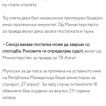
му плати отштета.
Тој смета дека бил незаконски притворен бидејќи
имал пратенички имунитет. Од Министерството
за правда велат дека засега постапката е тајна.
– Секоја вакава постапка може да заврши со
спогодба. Роковите ги определува судот,
велат од
Министерство за правда за ТВ Алсат.
Мукоски за да гласа за промена на уставното име
на Република Македонија беше амнестиран за
случајот „27 април“. За овој случај останатите 16
обвинети беа осудени на вкупно 211 години
затвор.