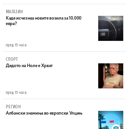
МАГАЗИН
Каде исчезнаа новите возила за 10.000
евра?
пред 15 часа
СПОРТ
Дедото на Ноле е Хрват
пред 15 часа
РЕГИОН
Aлбански знамиња во европски Улцињ