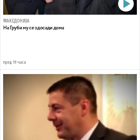
МАКЕДОНИЈА
На Груби му се здосади дома
пред 19 часа