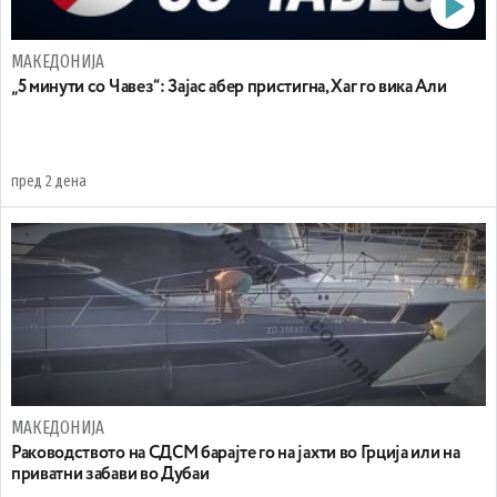
МАКЕДОНИЈА
„5 минути со Чавез“: Зајас абер пристигна, Хаг го вика Али
пред 2 дена
МАКЕДОНИЈА
Раководството на СДСМ барајте го на јахти во Грција или на
приватни забави во Дубаи