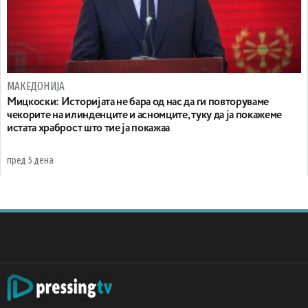
МАКЕДОНИЈА
Мицкоски: Историјата не бара од нас да ги повторуваме
чекорите на илинденците и асномците, туку да ја покажеме
истата храброст што тие ја покажаа
пред 5 дена