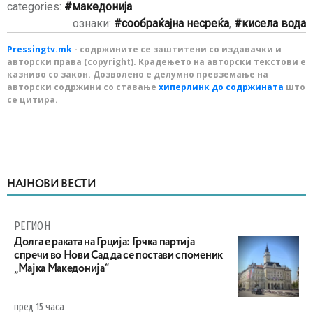
categories:
македонија
ознаки:
сообраќајна несреќа
,
кисела вода
Pressingtv.mk
- содржините се заштитени со издавачки и
авторски права (copyright). Крадењето на авторски текстови е
казниво со закон. Дозволено е делумно превземање на
авторски содржини со ставање
хиперлинк до содржината
што
се цитира.
НАЈНОВИ ВЕСТИ
РЕГИОН
Долга е раката на Грција: Грчка партија
спречи во Нови Сад да се постави споменик
„Мајка Македонија“
пред 15 часа