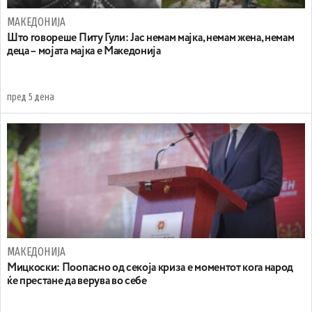
МАКЕДОНИЈА
Што говореше Питу Гули: Јас немам мајка, немам жена, немам
деца – мојата мајка е Македонија
пред 5 дена
МАКЕДОНИЈА
Мицкоски: Поопасно од секоја криза е моментот кога народ
ќе престане да верува во себе