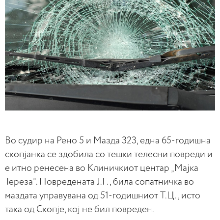
Во судир на Рено 5 и Мазда 323, една 65-годишна
скопјанка се здобила со тешки телесни повреди и
е итно ренесена во Клиничкиот центар „Мајка
Тереза“. Повредената Ј.Г., била сопатничка во
маздата управувана од 51-годишниот Т.Ц., исто
така од Скопје, кој не бил повреден.