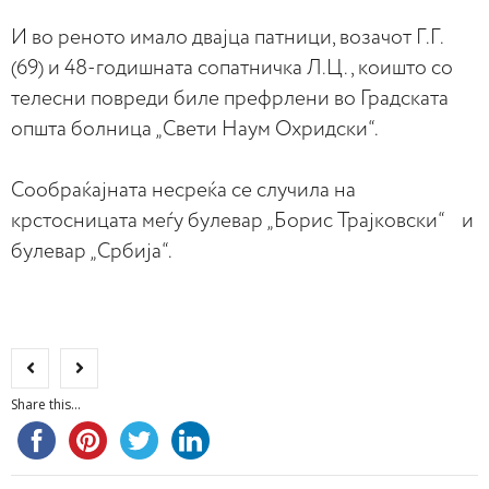
И во реното имало двајца патници, возачот Г.Г.
(69) и 48-годишната сопатничка Л.Ц., коишто со
телесни повреди биле префрлени во Градската
општа болница „Свети Наум Охридски“.
Сообраќајната несреќа се случила на
крстосницата меѓу булевар „Борис Трајковски“ и
булевар „Србија“.
Share this...