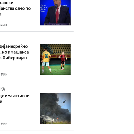
кански
анства само по
е
 мин.
ија несреќно
, но има шанса
в Хибернијан
 мин.
КА
де има активни
и
 мин.