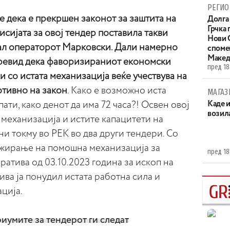
РЕГИО
 дека е прекршен законот за заштита на
Долга 
Грчка 
исијата за овој тендер поставила такви
Нови С
ал операторот Марковски. Дали намерно
споме
Макед
ревид дека фаворизираниот економски
пред 18
со истата механизација веќе учествува на
отивно на закон
. Како е возможно иста
МАГАЗ
ати, како денот да има 72 часа?! Освен овој
Каде 
возила
 механизација и истите капацитети на
и токму во РЕК во два други тендери. Со
гажирање на помошна механизација за
пред 18
ратива од 03.10.2023 година за ископ на
ива ја понудил истата работна сила и
ција.
умите за тендерот ги следат