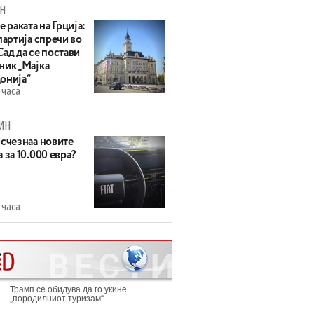
Н
е раката на Грција:
партија спречи во
ад да се постави
ник „Мајка
онија“
 часа
ИН
исчезнаа новите
 за 10.000 евра?
 часа