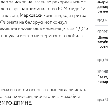
дер за ископ на јаглен во рекорден износ
амери
државј
ндер е врв на криминалот во ЕСМ, бидејќи
раѓањ
а власта,
Марковски
компани, која притоа
пред 12
а. Фирмата на белорускиот конзул
наводната прозападна ориентација на СДС и
СПОРТ
 понуда и истата мистериозно го добила
Шкенд
загуби
проти
пред 30
ХРОНИ
Eве ка
пожар
лема и постои основан сомнеж дали истата
ачкаат комисии, директори, а можеби и
пред 43
а ВМРО-ДПМНЕ.