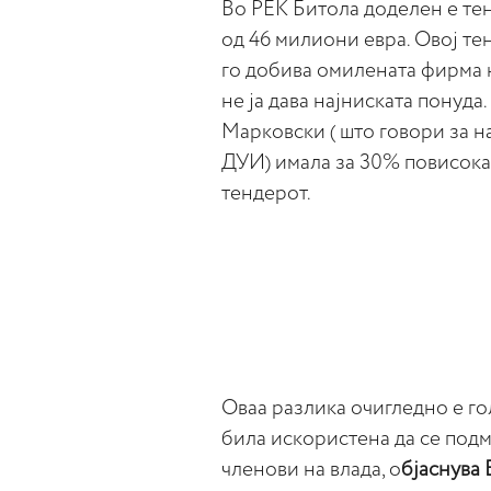
Во РЕК Битола доделен е тен
од 46 милиони евра. Овој те
го добива омилената фирма н
не ја дава најниската понуд
Марковски ( што говори за 
ДУИ) имала за 30% повисока
тендерот.
Оваа разлика очигледно е го
била искористена да се подм
членови на влада, о
бјаснув