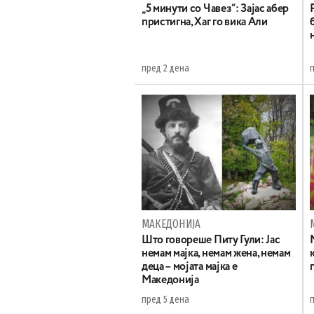
„5 минути со Чавез“: Зајас абер
пристигна, Хаг го вика Али
пред 2 дена
МАКЕДОНИЈА
Што говореше Питу Гули: Јас
немам мајка, немам жена, немам
деца – мојата мајка е
Македонија
пред 5 дена