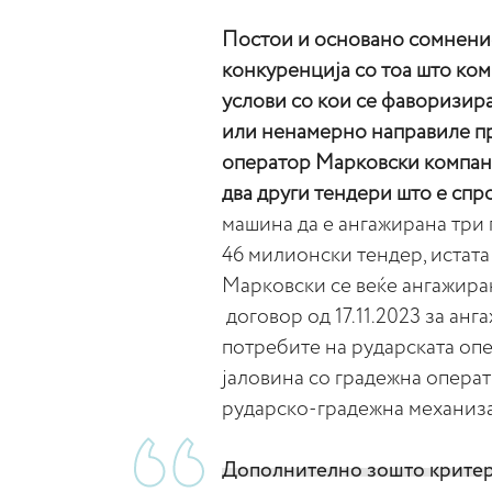
Постои и основано сомнение
конкуренција со тоа што ком
услови со кои се фаворизир
или ненамерно направиле п
оператор Марковски компани 
два други тендери што е спр
машина да е ангажирана три п
46 милионски тендер, истата
Марковски се веќе ангажиран
договор од 17.11.2023 за ан
потребите на рударската опе
јаловина со градежна операт
рударско-градежна механиза
Дополнително зошто критери