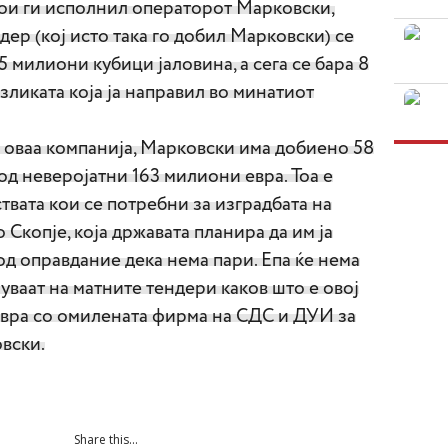
ои ги исполнил операторот Марковски,
ер (кој исто така го добил Марковски) се
 милиони кубици јаловина, а сега се бара 8
зликата која ја направил во минатиот
а оваа компанија, Марковски има добиено 58
од неверојатни 163 милиони евра. Тоа е
твата кои се потребни за изградбата на
Скопје, која државата планира да им ја
д оправдание дека нема пари. Епа ќе нема
уваат на матните тендери каков што е овој
вра со омилената фирма на СДС и ДУИ за
вски.
Share this...