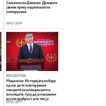
Сиљановска Давкова: Државата
јакнее преку националното
помирување
пред 5 дена
МАКЕДОНИЈА
Мицкоски: Историјата не бара
од нас да ги повторуваме
чекорите на илинденците и
асномците, туку да ја покажеме
истата храброст што тие ја
пред 5 дена
покажаа