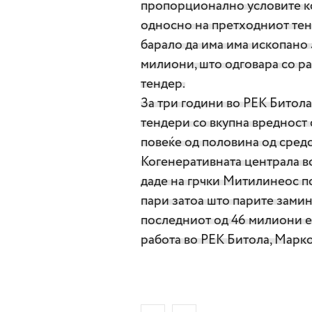
пропорционално условите к
односно на претходниот тенд
барало да има има ископано 5
милиони, што одговара со ра
тендер.
За три години во РЕК Битол
тендери со вкупна вредност 
повеќе од половина од средс
Когенеративната централа во 
даде на грчки Митилинеос по
пари затоа што парите замин
последниот од 46 милиони е
работа во РЕК Битола, Марко