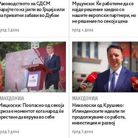
Раководството на СДСМ
Муцунски: Ќе работиме да се
барајте го на јахти во Грција или
најде решение заедно со
на приватни забави во Дубаи
нашите европски партнери, но
не решение по секоја цена
пред 3 дена
пред 4 дена
МАКЕДОНИЈА
МАКЕДОНИЈА
Мицкоски: Поопасно од секоја
Николоски од Крушево:
криза е моментот кога народ ќе
Илинденските идеали ги
престане да верува во себе
продолжуваме со работа,
инвестиции и развој
пред 5 дена
пред 5 дена