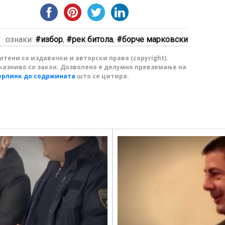
ознаки:
избор
,
рек битола
,
борче марковски
тени со издавачки и авторски права (copyright).
казниво со закон. Дозволено е делумно превземање на
ерлинк до содржината
што се цитира.