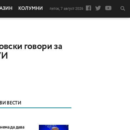
АЗИН
КОЛУМНИ
петок, 7 август 2026
овски говори за
УИ
ВИ ВЕСТИ
нема да дава