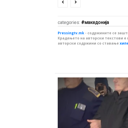
categories:
македонија
Pressingtv.mk
- содржините се зашти
Крадењето на авторски текстови е 
авторски содржини со ставање
хип