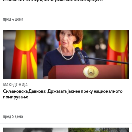
европски партнери, но не решение по секоја цена
пред 4 дена
МАКЕДОНИЈА
Сиљановска Давкова: Државата јакнее преку националното
помирување
пред 5 дена