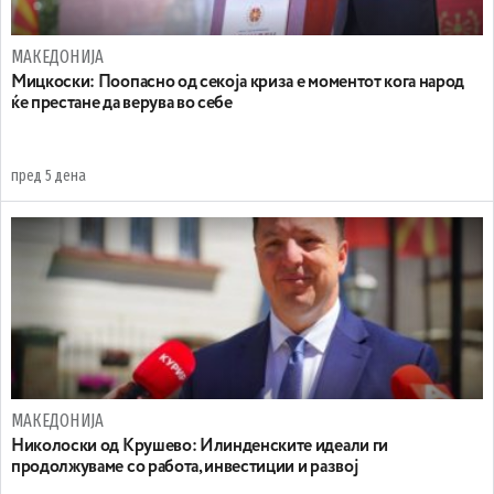
МАКЕДОНИЈА
Мицкоски: Поопасно од секоја криза е моментот кога народ
ќе престане да верува во себе
пред 5 дена
МАКЕДОНИЈА
Николоски од Крушево: Илинденските идеали ги
продолжуваме со работа, инвестиции и развој