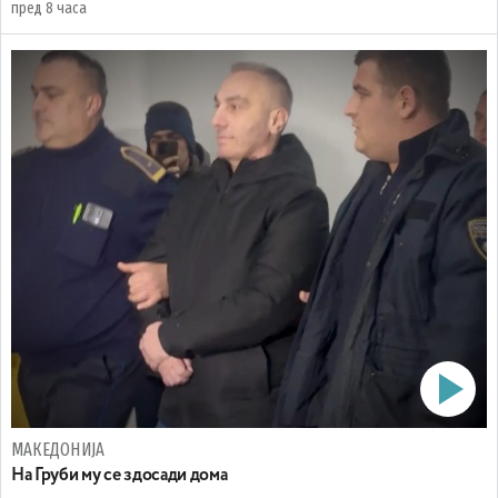
пред 8 часа
МАКЕДОНИЈА
На Груби му се здосади дома