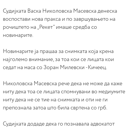
Судијката Васка Николовска Масевска денеска
воспостави нова пракса и по завршувањето на
рочиштето на „Рекет“ имаше средба со
новинарите.
Новинарите ја прашаа за снимката која крена
најголемо внимание, за тоа кои се лицата кои
седат на маса со Зоран Милевски -Кичеец.
Николовска Масевска рече дека не може да каже
ниту дека тоа се лицата спомнувани во медиумите
ниту дека не се тие на снимката и оти не ги
препознала затоа што била свртена со грб.
Судијката додаде дека го познавала адвокатот