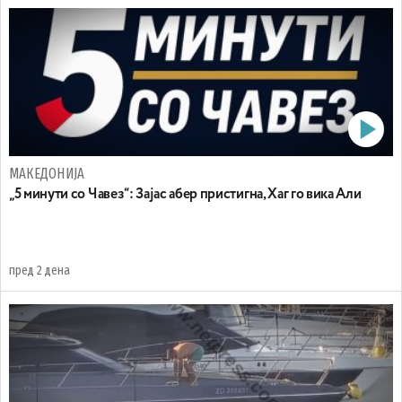
МАКЕДОНИЈА
„5 минути со Чавез“: Зајас абер пристигна, Хаг го вика Али
пред 2 дена