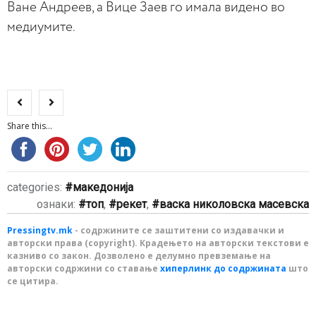
Ване Андреев, а Вице Заев го имала видено во
медиумите.
Share this...
categories:
македонија
ознаки:
топ
,
рекет
,
васка николовска масевска
Pressingtv.mk
- содржините се заштитени со издавачки и
авторски права (copyright). Крадењето на авторски текстови е
казниво со закон. Дозволено е делумно превземање на
авторски содржини со ставање
хиперлинк до содржината
што
се цитира.