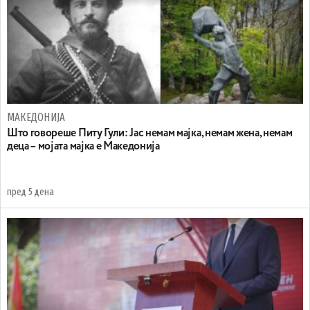
МАКЕДОНИЈА
Што говореше Питу Гули: Јас немам мајка, немам жена, немам
деца – мојата мајка е Македонија
пред 5 дена