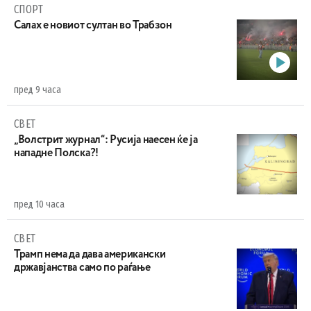
СПОРТ
Салах е новиот султан во Трабзон
пред 9 часа
СВЕТ
„Волстрит журнал“: Русија наесен ќе ја
нападне Полска?!
пред 10 часа
СВЕТ
Трамп нема да дава американски
државјанства само по раѓање