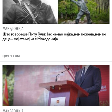
МАКЕДОНИЈА
Што говореше Питу Гули: Јас немам мајка, немам жена, немам
деца – мојата мајка е Македонија
пред 4 дена
МАКЕДОНИЈА