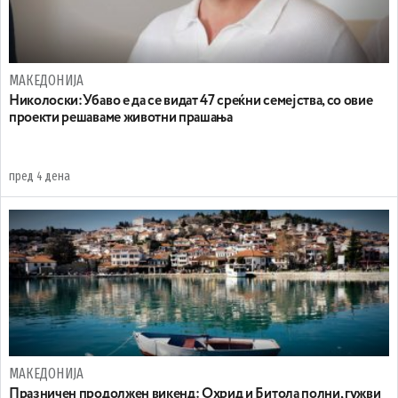
МАКЕДОНИЈА
Николоски:Убаво е да се видат 47 среќни семејства, со овие
проекти решаваме животни прашања
пред 4 дена
МАКЕДОНИЈА
Празничен продолжен викенд: Охрид и Битола полни, гужви