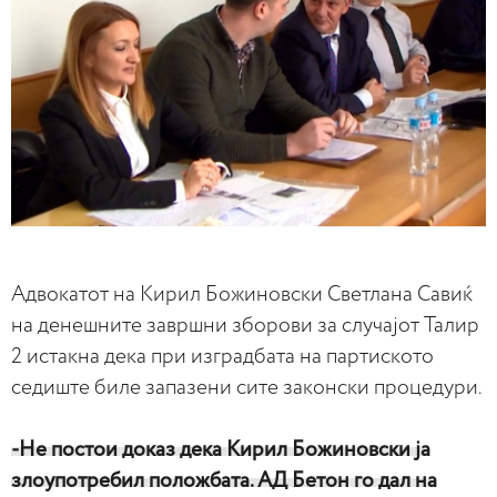
Адвокатот на Кирил Божиновски Светлана Савиќ
на денешните завршни зборови за случајот Талир
2 истакна дека при изградбата на партиското
седиште биле запазени сите законски процедури.
-Не постои доказ дека Кирил Божиновски ја
злоупотребил положбата. АД Бетон го дал на