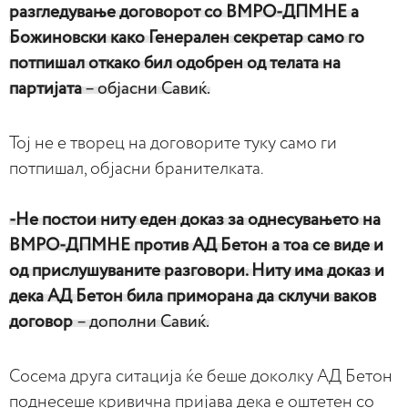
разгледување договорот со ВМРО-ДПМНЕ а
Божиновски како Генерален секретар само го
потпишал откако бил одобрен од телата на
партијата
– објасни Савиќ.
Тој не е творец на договорите туку само ги
потпишал, објасни бранителката.
-Не постои ниту еден доказ за однесувањето на
ВМРО-ДПМНЕ против АД Бетон а тоа се виде и
од прислушуваните разговори. Ниту има доказ и
дека АД Бетон била приморана да склучи ваков
договор
– дополни Савиќ.
Сосема друга ситација ќе беше доколку АД Бетон
поднесеше кривична пријава дека е оштетен со