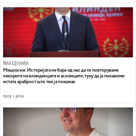
МАКЕДОНИЈА
Мицкоски: Историјата не бара од нас да ги повторуваме
чекорите на илинденците и асномците, туку да ја покажеме
истата храброст што тие ја покажаа
пред 4 дена