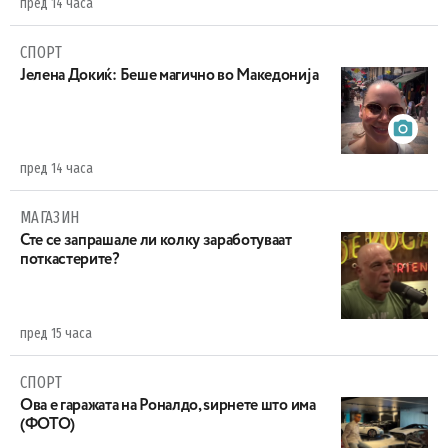
пред 14 часа
СПОРТ
Јелена Докиќ: Беше магично во Македонија
пред 14 часа
МАГАЗИН
Сте се запрашале ли колку заработуваат
поткастерите?
пред 15 часа
СПОРТ
Ова е гаражата на Роналдо, ѕирнете што има
(ФОТО)