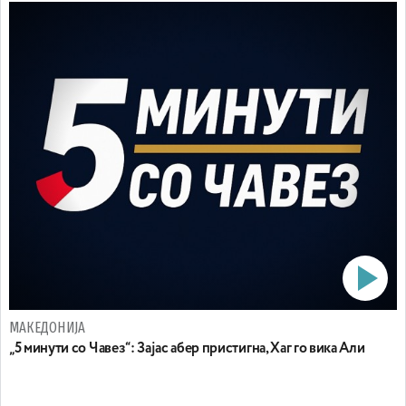
МАКЕДОНИЈА
„5 минути со Чавез“: Зајас абер пристигна, Хаг го вика Али