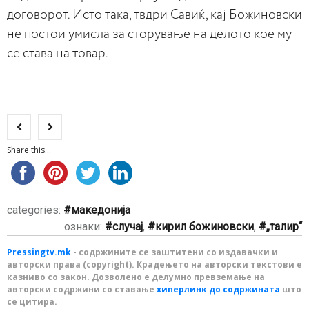
договорот. Исто така, твдри Савиќ, кај Божиновски
не постои умисла за сторување на делото кое му
се става на товар.
Share this...
categories:
македонија
ознаки:
случај
,
кирил божиновски
,
„талир“
Pressingtv.mk
- содржините се заштитени со издавачки и
авторски права (copyright). Крадењето на авторски текстови е
казниво со закон. Дозволено е делумно превземање на
авторски содржини со ставање
хиперлинк до содржината
што
се цитира.