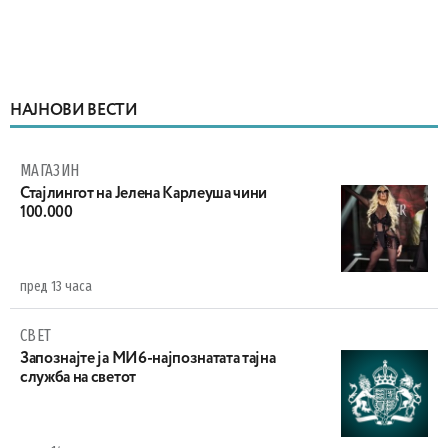
НАЈНОВИ ВЕСТИ
МАГАЗИН
Стајлингот на Јелена Карлеуша чини
100.000
пред 13 часа
СВЕТ
Запознајте ја МИ6-најпознатата тајна
служба на светот