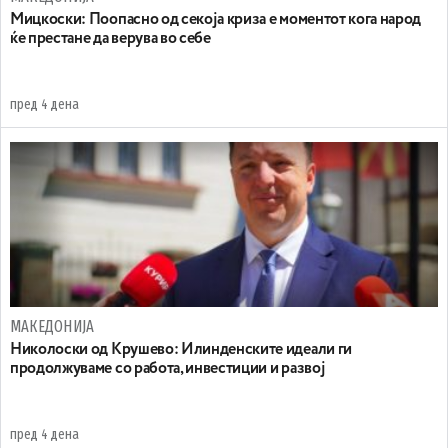
Мицкоски: Поопасно од секоја криза е моментот кога народ
ќе престане да верува во себе
пред 4 дена
МАКЕДОНИЈА
Николоски од Крушево: Илинденските идеали ги
продолжуваме со работа, инвестиции и развој
пред 4 дена