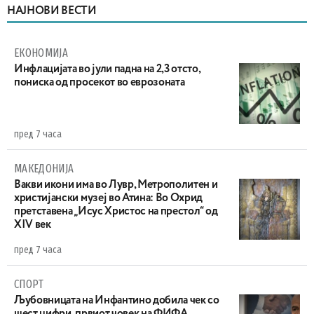
НАЈНОВИ ВЕСТИ
ЕКОНОМИЈА
Инфлацијата во јули падна на 2,3 отсто,
пониска од просекот во еврозоната
пред 7 часа
МАКЕДОНИЈА
Вакви икони има во Лувр, Метрополитен и
христијански музеј во Атина: Во Охрид
претставена „Исус Христос на престол“ од
XIV век
пред 7 часа
СПОРТ
Љубовницата на Инфантино добила чек со