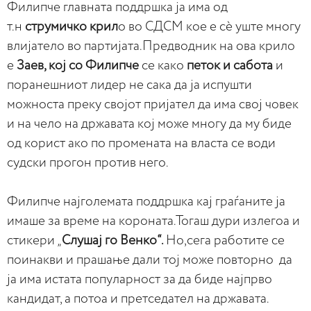
Филипче главната поддршка ја има од
т.н
струмичко крил
о во СДСМ кое е сѐ уште многу
влијатело во партијата.Предводник на ова крило
е
Заев, кој со Филипче
се како
петок и сабота
и
поранешниот лидер не сака да ја испушти
можноста преку својот пријател да има свој човек
и на чело на државата кој може многу да му биде
од корист ако по промената на власта се води
судски прогон против него.
Филипче најголемата поддршка кај граѓаните ја
имаше за време на короната.Тогаш дури излегоа и
стикери „
Слушај го Венко“.
Но,сега работите се
поинакви и прашање дали тој може повторно да
ја има истата популарност за да биде најпрво
кандидат, а потоа и претседател на државата.