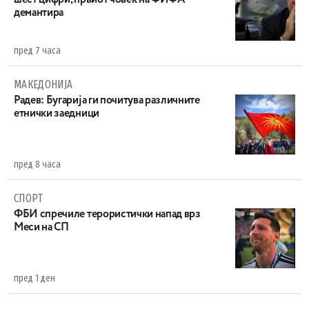
шест цифри, првиот човек на ФИФА
демантира
пред 7 часа
МАКЕДОНИЈА
Радев: Бугарија ги почитува различните
етнички заедници
пред 8 часа
СПОРТ
ФБИ спречиле терористички напад врз
Меси на СП
пред 1 ден