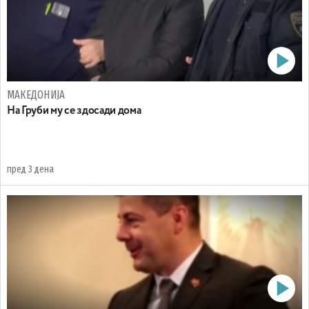
МАКЕДОНИЈА
На Груби му се здосади дома
пред 3 дена