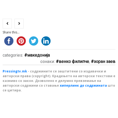
Share this...
categories:
македонија
ознаки:
венко филипче
,
зоран заев
Pressingtv.mk
- содржините се заштитени со издавачки и
авторски права (copyright). Крадењето на авторски текстови е
казниво со закон. Дозволено е делумно превземање на
авторски содржини со ставање
хиперлинк до содржината
што
се цитира.