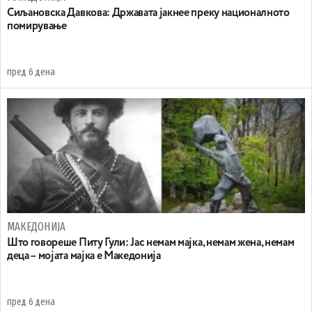
Сиљановска Давкова: Државата јакнее преку националното
помирување
пред 6 дена
МАКЕДОНИЈА
Што говореше Питу Гули: Јас немам мајка, немам жена, немам
деца – мојата мајка е Македонија
пред 6 дена