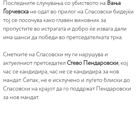
Последните случувања со убиството на
Вања
Ѓорчевска
не одат во прилог на Спасовски бидејќи
тој се посочува како главен виновник за
пропустите во истрагата и добро ќе извага дали
има шанси да победи во претседателката трка.
Сметките на Спасовски му ги нарушува и
актуелниот претседател
Стево Пендаровски
, кој
час се кандидира, час не се кандидира за нов
мандат. Сепак, не е исклучено и луѓето блиски до
Спасовски на крајот да го поддржат Пендаровски
за нов мандат.