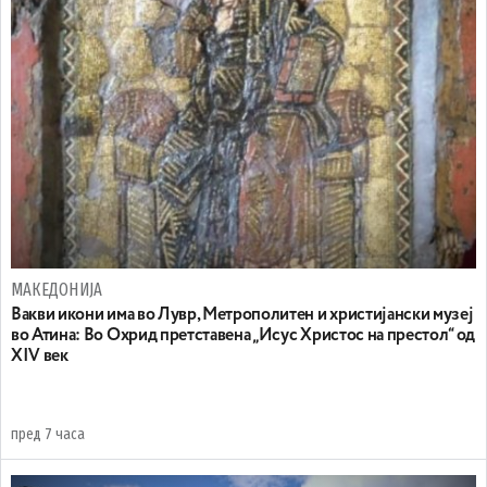
МАКЕДОНИЈА
Вакви икони има во Лувр, Метрополитен и христијански музеј
во Атина: Во Охрид претставена „Исус Христос на престол“ од
XIV век
пред 7 часа