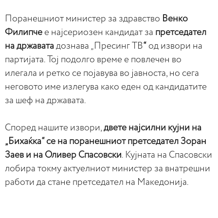
Поранешниот министер за здравство
Венко
Филипче
е најсериозен кандидат за
претседател
на државата
дознава „Пресинг ТВ
“
од извори на
партијата. Тој подолго време е повлечен во
илегала и ретко се појавува во јавноста, но сега
неговото име излегува како еден од кандидатите
за шеф на државата.
Според нашите извори,
двете најсилни кујни на
„Бихаќка“ се на поранешниот претседател Зоран
Заев и на Оливер Спасовски
. Кујната на Спасовски
лобира токму актуелниот министер за внатрешни
работи да стане претседател на Македонија.