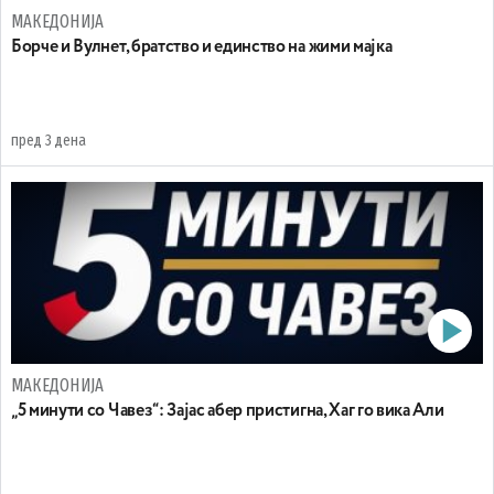
МАКЕДОНИЈА
Борче и Вулнет, братство и единство на жими мајка
пред 3 дена
МАКЕДОНИЈА
„5 минути со Чавез“: Зајас абер пристигна, Хаг го вика Али