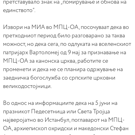
претставувало знак на „помирување и обнова на
единството“.
Извори на МИА во МПЦ-ОА, посочуваат дека во
претходниот период било разговарано за таква
можност, но дека сега, по одлуката на вселенскиот
патријарх Вартоломеј од 9 мај за признавање на
МПЦ-ОА за канонска црква, работите се
променети и дека не се планира одржување на
заедничка богослужба со српските црковни
великодостојници.
Во однос на информациите дека на 5 јуни на
празникот Педесетница или Света Тројца
најверојатно во Истанбул, поглаварот на МПЦ-
ОА, архиепископ охридски и македонски Стефан