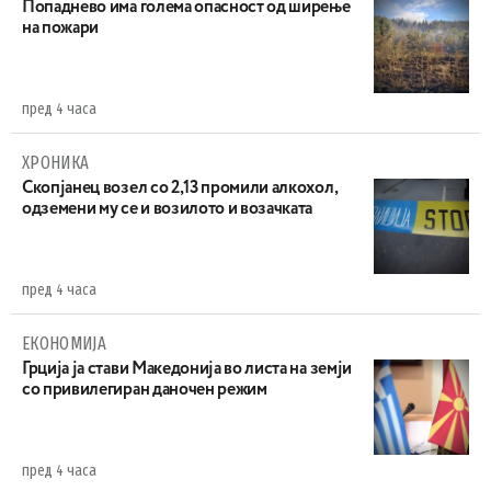
Попаднево има голема опасност од ширење
на пожари
пред 4 часа
ХРОНИКА
Скопјанец возел со 2,13 промили алкохол,
одземени му се и возилото и возачката
пред 4 часа
ЕКОНОМИЈА
Грција ја стави Македонија во листа на земји
со привилегиран даночен режим
пред 4 часа