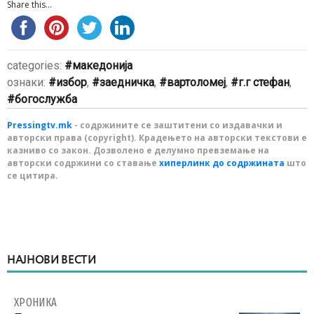
Share this...
categories:
македонија
ознаки:
избор
,
заедничка
,
вартоломеј
,
г.г стефан
,
богослужба
Pressingtv.mk
- содржините се заштитени со издавачки и
авторски права (copyright). Крадењето на авторски текстови е
казниво со закон. Дозволено е делумно превземање на
авторски содржини со ставање
хиперлинк до содржината
што
се цитира.
НАЈНОВИ ВЕСТИ
ХРОНИКА