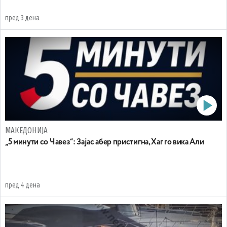
пред 3 дена
МАКЕДОНИЈА
„5 минути со Чавез“: Зајас абер пристигна, Хаг го вика Али
пред 4 дена