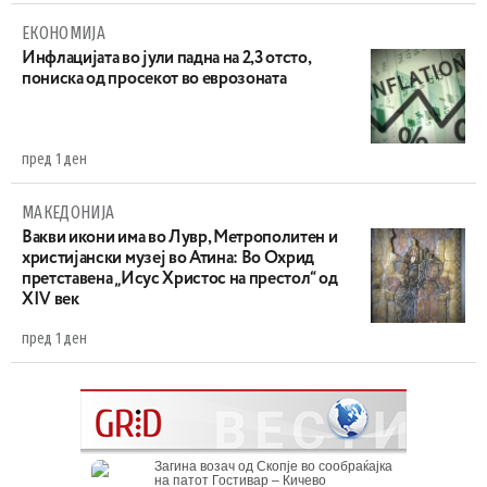
ЕКОНОМИЈА
Инфлацијата во јули падна на 2,3 отсто,
пониска од просекот во еврозоната
пред 1 ден
МАКЕДОНИЈА
Вакви икони има во Лувр, Метрополитен и
христијански музеј во Атина: Во Охрид
претставена „Исус Христос на престол“ од
XIV век
пред 1 ден