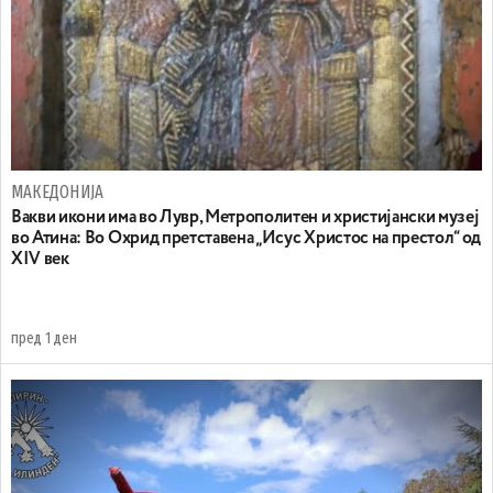
МАКЕДОНИЈА
Вакви икони има во Лувр, Метрополитен и христијански музеј
во Атина: Во Охрид претставена „Исус Христос на престол“ од
XIV век
пред 1 ден