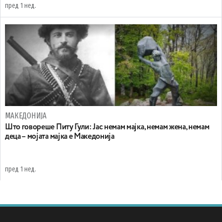
пред 1 нед.
МАКЕДОНИЈА
Што говореше Питу Гули: Јас немам мајка, немам жена, немам
деца – мојата мајка е Македонија
пред 1 нед.