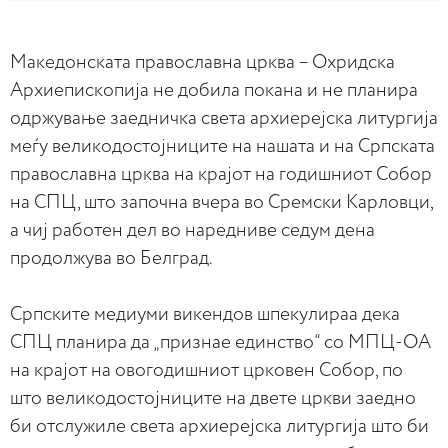
Македонската православна црква – Охридска
Архиепископија не добила покана и не планира
одржување заедничка света архиерејска литургија
меѓу великодостојниците на нашата и на Српската
православна црква на крајот на годишниот Собор
на СПЦ, што започна вчера во Сремски Карловци,
а чиј работен дел во наредниве седум дена
продолжува во Белград.
Српските медиуми викендов шпекулираа дека
СПЦ планира да „признае единство“ со МПЦ-ОА
на крајот на овогодишниот црковен Собор, по
што великодостојниците на двете цркви заедно
би отслужиле света архиерејска литургија што би