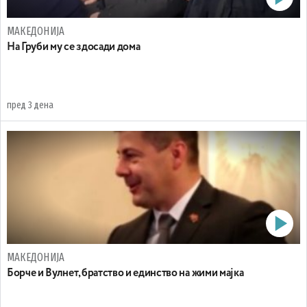
МАКЕДОНИЈА
На Груби му се здосади дома
пред 3 дена
МАКЕДОНИЈА
Борче и Вулнет, братство и единство на жими мајка