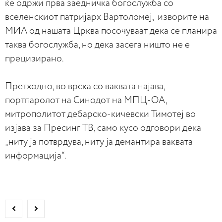
ќе одржи прва заедничка богослужба со
вселенскиот патријарх Вартоломеј, изворите на
МИА од нашата Црква посочуваат дека се планира
таква богослужба, но дека засега ништо не е
прецизирано.
Претходно, во врска со ваквата најава,
портпаролот на Синодот на МПЦ-ОА,
митрополитот дебарско-кичевски Тимотеј во
изјава за Пресинг ТВ, само кусо одговори дека
„ниту ја потврдува, ниту ја демантира ваквата
информација“.