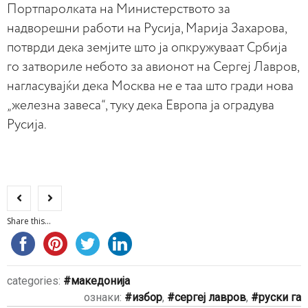
Портпаролката на Министерството за
надворешни работи на Русија, Марија Захарова,
потврди дека земјите што ја опкружуваат Србија
го затвориле небото за авионот на Сергеј Лавров,
нагласувајќи дека Москва не е таа што гради нова
„железна завеса“, туку дека Европа ја оградува
Русија.
Share this...
categories:
македонија
ознаки:
избор
,
сергеј лавров
,
руски га