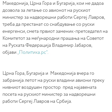
Македонија, Црна Гора и Бугарија, кои не дадоа
дозвола за летање со авионот на рускиот
министер за надворешни работи Сергеј Лавров,
треба да престанат со снабдување со руски
енергенси, смета првиот заменик-претседател на
Комитетот за меѓународни прашања на Советот
на Руската Федерација Владимир Јабаров,
објави
„Политика.рс“.
Црна Гора, Бугарија и Македонија вчера го
забранија летот на руски владини авиони преку
нивниот воздушен простор пред најавената
посета на рускиот министер за надворешни
работи Сергеј Лавров на Србија.