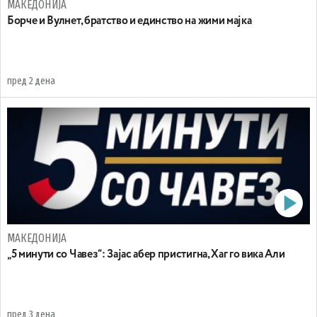
МАКЕДОНИЈА
Борче и Вулнет, братство и единство на жими мајка
пред 2 дена
МАКЕДОНИЈА
„5 минути со Чавез“: Зајас абер пристигна, Хаг го вика Али
пред 3 дена