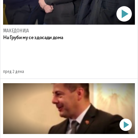
МАКЕДОНИЈА
На Груби му се здосади дома
пред 2 дена