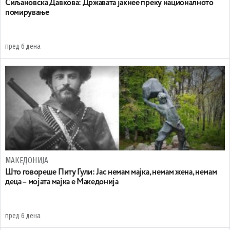
Сиљановска Давкова: Државата јакнее преку националното
помирување
пред 6 дена
МАКЕДОНИЈА
Што говореше Питу Гули: Јас немам мајка, немам жена, немам
деца – мојата мајка е Македонија
пред 6 дена