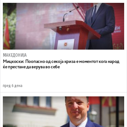
МАКЕДОНИЈА
Мицкоски: Поопасно од секоја криза е моментот кога народ
ќе престане да верува во себе
пред 6 дена