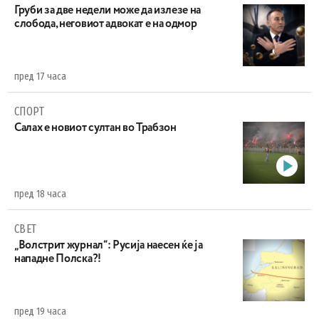
Груби за две недели може да излезе на
слобода, неговиот адвокат е на одмор
пред 17 часа
СПОРТ
Салах е новиот султан во Трабзон
пред 18 часа
СВЕТ
„Волстрит журнал“: Русија наесен ќе ја
нападне Полска?!
пред 19 часа