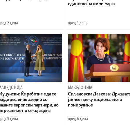
единство на жими мајка
пред 2 дена
пред 3 дена
МАКЕДОНИЈА
МАКЕДОНИЈА
Муцунски: Ќе работиме да се
Сиљановска Давкова: Држават
најде решение заедно со
јакнее преку националното
нашите европски партнери, но
помирување
не решение по секоја цена
пред 5 дена
пред 6 дена