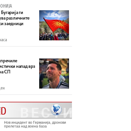
ОНИЈА
 Бугарија ги
ува различните
ки заедници
часа
пречиле
истички напад врз
на СП
ден