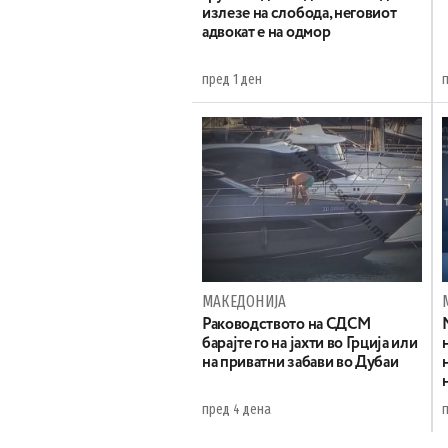
излезе на слобода, неговиот
адвокат е на одмор
пред 1 ден
МАКЕДОНИЈА
Раководството на СДСМ
барајте го на јахти во Грција или
на приватни забави во Дубаи
пред 4 дена