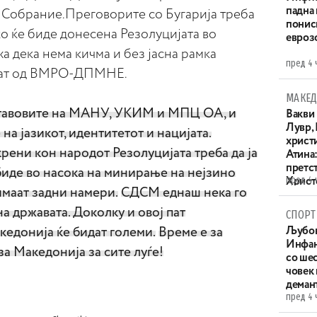
падна 
о Собрание.Преговорите со Бугарија треба
понис
ко ќе биде донесена Резолуцијата во
евроз
а дека нема кичма и без јасна рамка
пред 4 
елат од ВМРО-ДПМНЕ.
МАКЕД
 ставовите на МАНУ, УКИМ и МПЦ ОА, и
Вакви
Лувр,
 на јазикот, идентитетот и нацијата.
христи
ени кон народот Резолуцијата треба да ја
Атина
претс
биде во насока на минирање на нејзино
пред 4 
Христо
имаат задни намери.
СДСМ еднаш нека го
XIV в
на државата. Доколку и овој пат
СПОРТ
кедонија ќе бидат големи.
Време е за
Љубов
Инфан
за Македонија за сите луѓе!
со ше
човек
деман
пред 4 