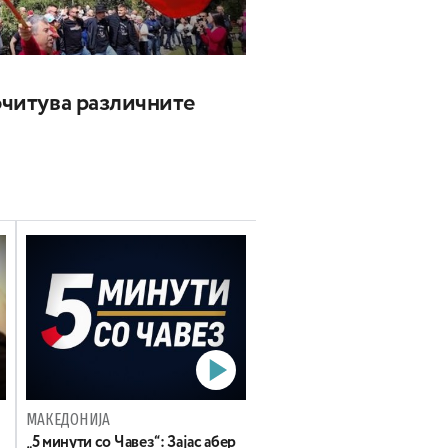
почитува различните
МАКЕДОНИЈА
„5 минути со Чавез“: Зајас абер