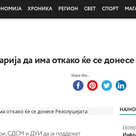
ОНОМИЈА
ХРОНИКА
РЕГИОН
СВЕТ
СПОРТ
МАГ
рија да има откако ќе се донесе
Share this...
НАЈНО
ЕКОНО
ори, СДСМ и ДУИ да ја поддржат
Инфла