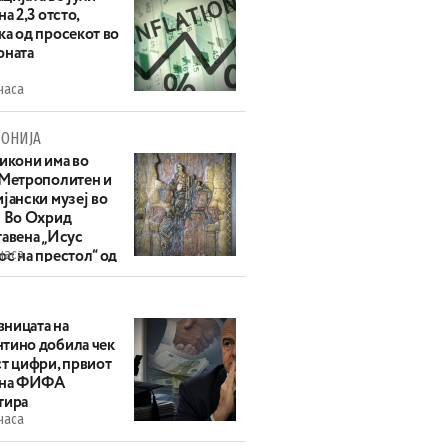
на 2,3 отсто,
ка од просекот во
оната
часа
ОНИЈА
 икони има во
 Метрополитен и
јански музеј во
: Во Охрид
тавена „Исус
часа
с на престол“ од
ек
ницата на
тино добила чек
ст цифри, првиот
 на ФИФА
тира
часа