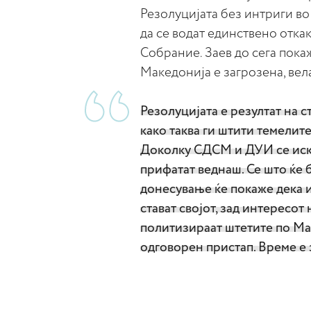
Резолуцијата без интриги в
да се водат единствено отка
Собрание. Заев до сега покаж
Македонија е загрозена, в
Резолуцијата е резултат на
како таква ги штити темелите
Доколку СДСМ и ДУИ се искр
прифатат веднаш. Се што ќе 
донесување ќе покаже дека 
стават својот, зад интересот 
политизираат штетите по Ма
одговорен пристап. Време е 