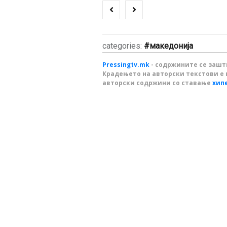
categories:
македонија
Pressingtv.mk
- содржините се зашти
Крадењето на авторски текстови е 
авторски содржини со ставање
хип