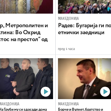
МАКЕДОНИЈА
вр, Метрополитен и
Радев: Бугарија ги 
Атина: Во Охрид
етнички заедници
тос на престол“ од
пред 4 часа
МАКЕДОНИЈА
МАКЕДОНИЈА
На Груби му се здосади дома
Борче и Вулнет, братство и