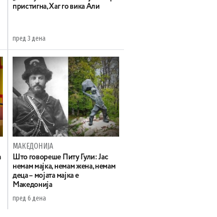
пристигна, Хаг го вика Али
пред 3 дена
МАКЕДОНИЈА
а
Што говореше Питу Гули: Јас
немам мајка, немам жена, немам
деца – мојата мајка е
Македонија
пред 6 дена