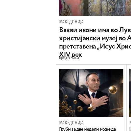
МАКЕДОНИЈА
Вакви икони има во Лу
христијански музеј во 
претставена „Исус Хрис
XIV век
пред 4 часа
МАКЕДОНИЈА
Груби за две недели може да