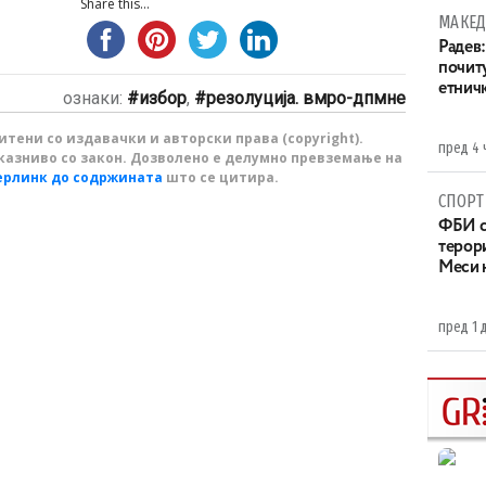
Share this...
МАКЕД
Радев:
почит
етнич
ознаки:
избор
,
резолуција. вмро-дпмне
тени со издавачки и авторски права (copyright).
пред 4 
казниво со закон. Дозволено е делумно превземање на
ерлинк до содржината
што се цитира.
СПОРТ
ФБИ с
терор
Меси 
пред 1 