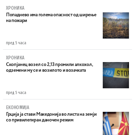
ХРОНИКА
Попаднево има голема опасност од ширење
на пожари
пред 5 часа
ХРОНИКА
Скопјанец возел со 2,13 промили алкохол,
одземени му се и возилото и возачката
пред 5 часа
ЕКОНОМИЈА
Грција ја стави Македонија во листа на земји
со привилегиран даночен режим