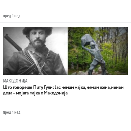
пред 1 нед.
МАКЕДОНИЈА
Што говореше Питу Гули: Јас немам мајка, немам жена, немам
деца – мојата мајка е Македонија
пред 1 нед.