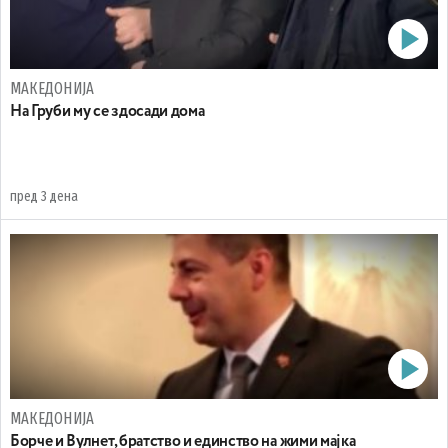
МАКЕДОНИЈА
На Груби му се здосади дома
пред 3 дена
МАКЕДОНИЈА
Борче и Вулнет, братство и единство на жими мајка