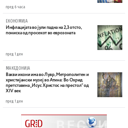
пред 6 часа
ЕКОНОМИЈА
Инфлацијата во јули падна на 2,3 отсто,
пониска од просекот во еврозоната
пред 1 ден
МАКЕДОНИЈА
Вакви икони има во Лувр, Метрополитен и
христијански музеј во Атина: Во Охрид
претставена „Исус Христос на престол“ од
XIV век
пред 1 ден