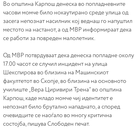
Во општина Карпош денеска во попладневните
часови момче било нокаутирано среде улица од
засега непознат насилник кој веднаш го напуштил
местото на настанот, а од МВР информираат дека
се работи за повреден малолетник.
Од МВР потврдуваат дека денеска попладне околу
17.00 часот се случил инцидент на улица
Шекспирова во близина на Машинскиот
факултетот во Скопје, во близина на основното
училиште „Вера Циривири Трена“ во општина
Карпош, каде младо момче чиј идентитет е
непознат било брутално нападнато, а според
очевидците се наоѓало во многу критична
состојба, пишува Слободен печат.