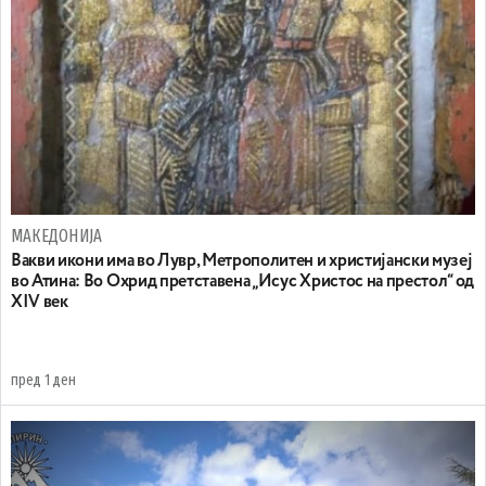
МАКЕДОНИЈА
Вакви икони има во Лувр, Метрополитен и христијански музеј
во Атина: Во Охрид претставена „Исус Христос на престол“ од
XIV век
пред 1 ден