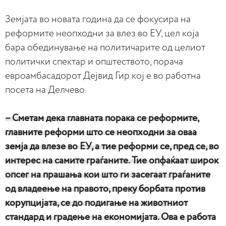
Земјата во новата година да се фокусира на
реформите неопходни за влез во ЕУ, цел која
бара обединување на политичарите од целиот
политички спектар и општеството, порача
евроамбасадорот Дејвид Гир кој е во работна
посета на Делчево.
– Сметам дека главната порака се реформите,
главните реформи што се неопходни за оваа
земја да влезе во ЕУ, а тие реформи се, пред се, во
интерес на самите граѓаните. Тие опфаќаат широк
опсег на прашања кои што ги засегаат граѓаните
од владеење на правото, преку борбата против
корупцијата, се до подигање на животниот
стандард и градење на економијата. Ова е работа