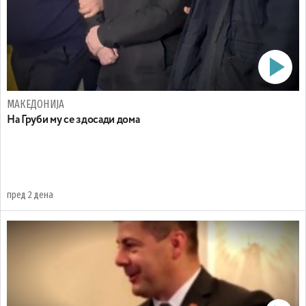
МАКЕДОНИЈА
На Груби му се здосади дома
пред 2 дена