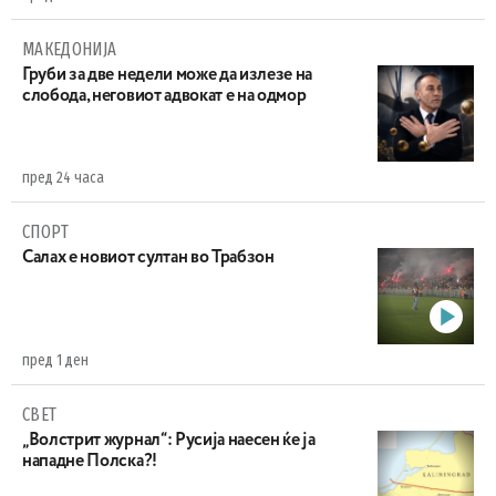
МАКЕДОНИЈА
Груби за две недели може да излезе на
слобода, неговиот адвокат е на одмор
пред 24 часа
СПОРТ
Салах е новиот султан во Трабзон
пред 1 ден
СВЕТ
„Волстрит журнал“: Русија наесен ќе ја
нападне Полска?!