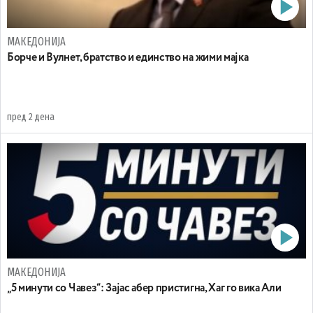
МАКЕДОНИЈА
Борче и Вулнет, братство и единство на жими мајка
пред 2 дена
МАКЕДОНИЈА
„5 минути со Чавез“: Зајас абер пристигна, Хаг го вика Али