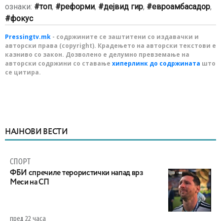
ознаки:
топ
,
реформи
,
дејвид гир
,
евроамбасадор
,
фокус
Pressingtv.mk
- содржините се заштитени со издавачки и
авторски права (copyright). Крадењето на авторски текстови е
казниво со закон. Дозволено е делумно превземање на
авторски содржини со ставање
хиперлинк до содржината
што
се цитира.
НАЈНОВИ ВЕСТИ
СПОРТ
ФБИ спречиле терористички напад врз
Меси на СП
пред 22 часа