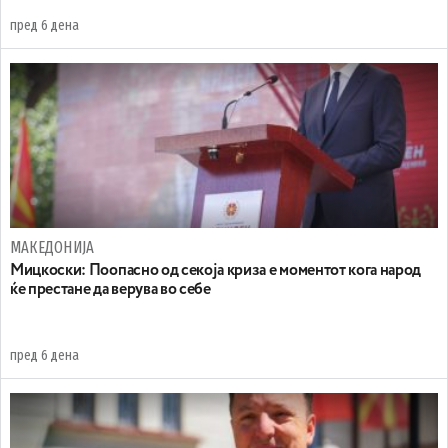
пред 6 дена
МАКЕДОНИЈА
Мицкоски: Поопасно од секоја криза е моментот кога народ
ќе престане да верува во себе
пред 6 дена