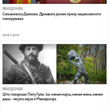
МАКЕДОНИЈА
Сиљановска Давкова: Државата јакнее преку националното
помирување
пред 6 дена
МАКЕДОНИЈА
Што говореше Питу Гули: Јас немам мајка, немам жена, немам
деца – мојата мајка е Македонија