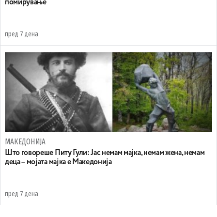
помирување
пред 7 дена
МАКЕДОНИЈА
Што говореше Питу Гули: Јас немам мајка, немам жена, немам
деца – мојата мајка е Македонија
пред 7 дена