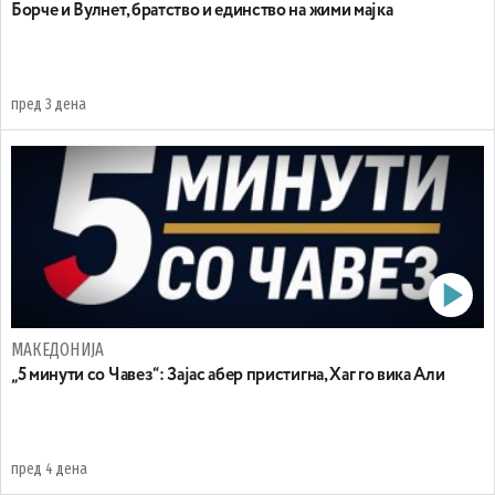
Борче и Вулнет, братство и единство на жими мајка
пред 3 дена
МАКЕДОНИЈА
„5 минути со Чавез“: Зајас абер пристигна, Хаг го вика Али
пред 4 дена