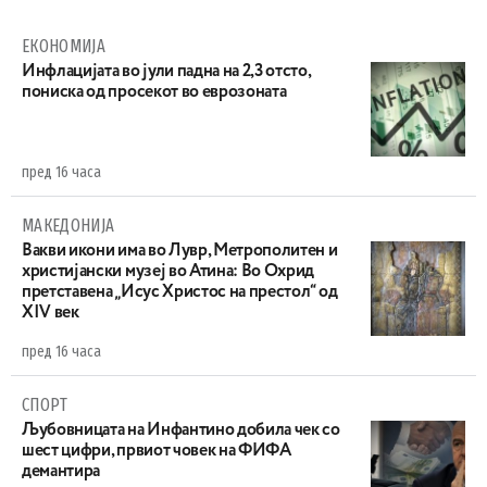
ЕКОНОМИЈА
Инфлацијата во јули падна на 2,3 отсто,
пониска од просекот во еврозоната
пред 16 часа
МАКЕДОНИЈА
Вакви икони има во Лувр, Метрополитен и
христијански музеј во Атина: Во Охрид
претставена „Исус Христос на престол“ од
XIV век
пред 16 часа
СПОРТ
Љубовницата на Инфантино добила чек со
шест цифри, првиот човек на ФИФА
демантира