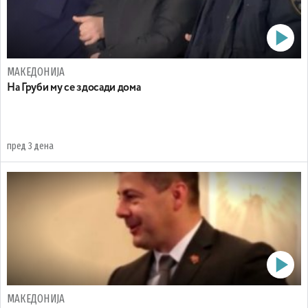
МАКЕДОНИЈА
На Груби му се здосади дома
пред 3 дена
МАКЕДОНИЈА