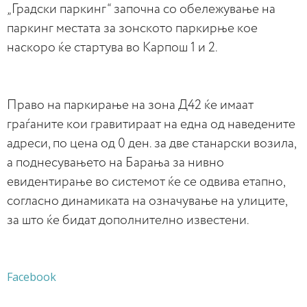
„Градски паркинг“ започна со обележување на
паркинг местата за зонското паркирње кое
наскоро ќе стартува во Карпош 1 и 2.
Право на паркирање на зона Д42 ќе имаат
граѓаните кои гравитираат на една од наведените
адреси, по цена од 0 ден. за две станарски возила,
а поднесувањето на Барања за нивно
евидентирање во системот ќе се одвива етапно,
согласно динамиката на означување на улиците,
за што ќе бидат дополнително известени.
Facebook