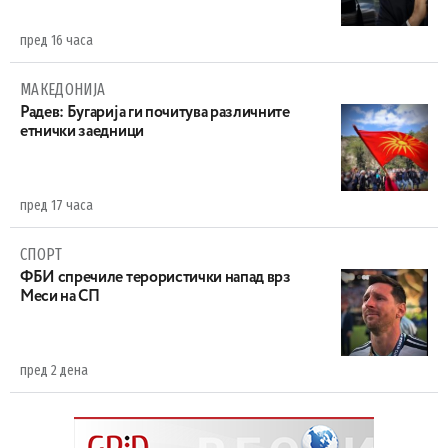
пред 16 часа
МАКЕДОНИЈА
Радев: Бугарија ги почитува различните
етнички заедници
пред 17 часа
СПОРТ
ФБИ спречиле терористички напад врз
Меси на СП
пред 2 дена