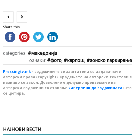
Share this...
categories:
македонија
ознаки:
фото
,
карпош
,
зонско паркирање
Pressingtv.mk
- содржините се заштитени со издавачки и
авторски права (copyright). Крадењето на авторски текстови е
казниво со закон. Дозволено е делумно превземање на
авторски содржини со ставање
хиперлинк до содржината
што
се цитира.
НАЈНОВИ ВЕСТИ