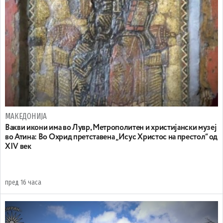
МАКЕДОНИЈА
Вакви икони има во Лувр, Метрополитен и христијански музеј
во Атина: Во Охрид претставена „Исус Христос на престол“ од
XIV век
пред 16 часа