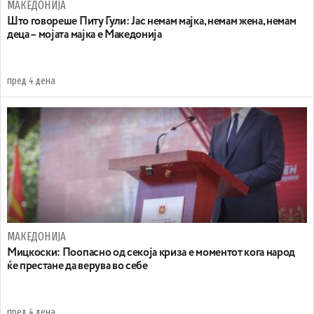
МАКЕДОНИЈА
Што говореше Питу Гули: Јас немам мајка, немам жена, немам
деца – мојата мајка е Македонија
пред 4 дена
МАКЕДОНИЈА
Мицкоски: Поопасно од секоја криза е моментот кога народ
ќе престане да верува во себе
пред 4 дена