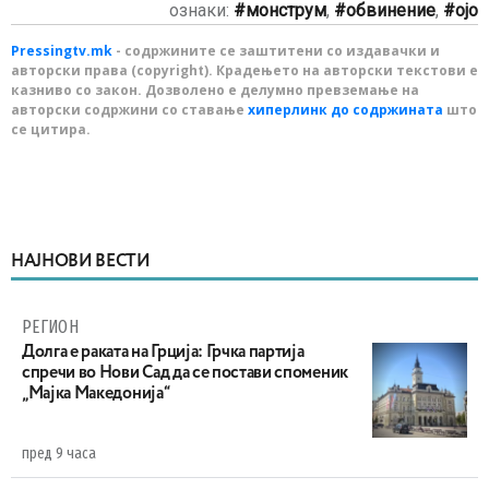
ознаки:
монструм
,
обвинение
,
ојо
Pressingtv.mk
- содржините се заштитени со издавачки и
авторски права (copyright). Крадењето на авторски текстови е
казниво со закон. Дозволено е делумно превземање на
авторски содржини со ставање
хиперлинк до содржината
што
се цитира.
НАЈНОВИ ВЕСТИ
РЕГИОН
Долга е раката на Грција: Грчка партија
спречи во Нови Сад да се постави споменик
„Мајка Македонија“
пред 9 часа