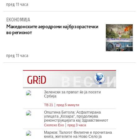
пред 11 часа
ЕКОНОМИЈА
Maкедонските аеродроми најбрзорастечки
во регионот
пред 11 часа