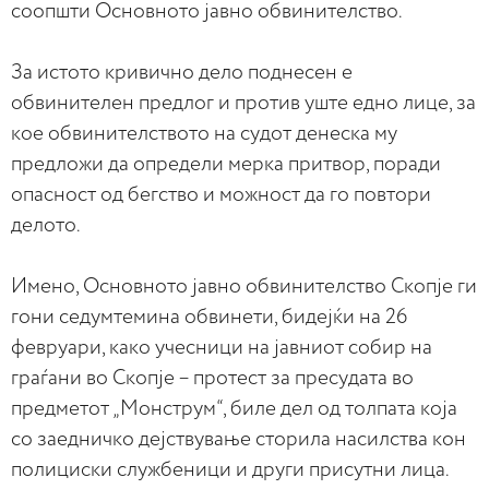
соопшти Основното јавно обвинителство.
За истото кривично дело поднесен е
обвинителен предлог и против уште едно лице, за
кое обвинителството на судот денеска му
предложи да определи мерка притвор, поради
опасност од бегство и можност да го повтори
делото.
Имено, Основното јавно обвинителство Скопје ги
гони седумтемина обвинети, бидејќи на 26
февруари, како учесници на јавниот собир на
граѓани во Скопје – протест за пресудата во
предметот „Монструм“, биле дел од толпата која
со заедничко дејствување сторила насилства кон
полициски службеници и други присутни лица.