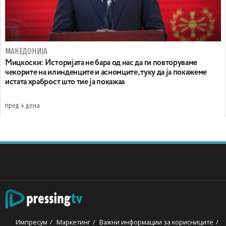
МАКЕДОНИЈА
Мицкоски: Историјата не бара од нас да ги повторуваме
чекорите на илинденците и асномците, туку да ја покажеме
истата храброст што тие ја покажаа
пред 4 дена
Импресум
Маркетинг
Важни информации за корисниците