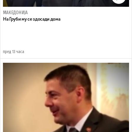
МАКЕДОНИЈА
На Груби му се здосади дома
пред 13 часа