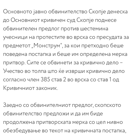
Основното јавно обвинителство Скопје денеска
до Основниот кривичен суд Скопје поднесе
обвинителен предлог против шестемина
учесници на протестите во врска со пресудата за
предметот „Монструм“, за кои претходно беше
поведена постапка и беше им определена мерка
притвор. Сите се обвинети за кривично дело –
Учество во толпа што ќе изврши кривично дело
согласно член 385 став 2 во врска со став 1 од
Кривичниот законик.
Заедно со обвинителниот предлог, скопското
обвинителство предложи и да им биде
продолжена притворската мерка со цел нивно
обезбедување во текот на кривичната постапка,