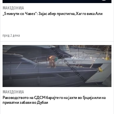
МАКЕДОНИЈА
„5 минути со Чавез“: Зајас абер пристигна, Хаг го вика Али
пред 2 дена
МАКЕДОНИЈА
Раководството на СДСМ барајте го на јахти во Грција или на
приватни забави во Дубаи