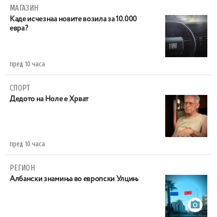
МАГАЗИН
Каде исчезнаа новите возила за 10.000
евра?
пред 10 часа
СПОРТ
Дедото на Ноле е Хрват
пред 10 часа
РЕГИОН
Aлбански знамиња во европски Улцињ