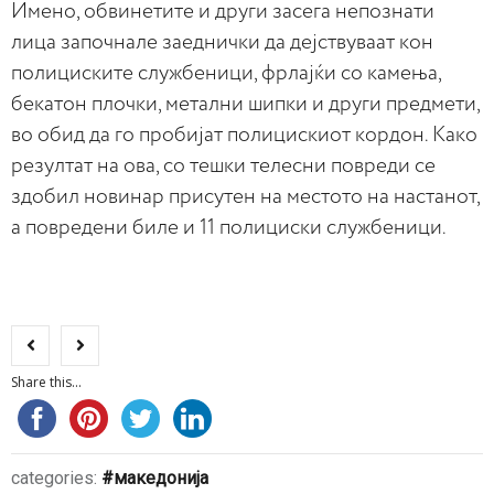
Имено, обвинетите и други засега непознати
лица започнале заеднички да дејствуваат кон
полициските службеници, фрлајќи со камења,
бекатон плочки, метални шипки и други предмети,
во обид да го пробијат полицискиот кордон. Како
резултат на ова, со тешки телесни повреди се
здобил новинар присутен на местото на настанот,
а повредени биле и 11 полициски службеници.​​
Share this...
categories:
македонија