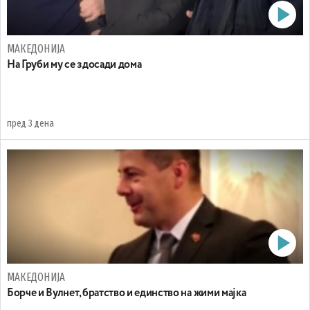
МАКЕДОНИЈА
На Груби му се здосади дома
пред 3 дена
МАКЕДОНИЈА
Борче и Вулнет, братство и единство на жими мајка