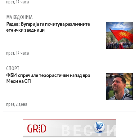
пред 17 часа
МАКЕДОНИЈА
Радев: Бугарија ги почитува различните
етнички заедници
пред 17 часа
СПОРТ
ФБИ спречиле терористички напад врз
Меси на СП
пред 2 дена