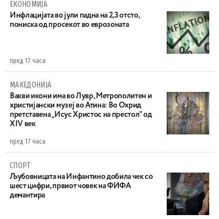
ЕКОНОМИЈА
Инфлацијата во јули падна на 2,3 отсто,
пониска од просекот во еврозоната
пред 17 часа
МАКЕДОНИЈА
Вакви икони има во Лувр, Метрополитен и
христијански музеј во Атина: Во Охрид
претставена „Исус Христос на престол“ од
XIV век
пред 17 часа
СПОРТ
Љубовницата на Инфантино добила чек со
шест цифри, првиот човек на ФИФА
демантира