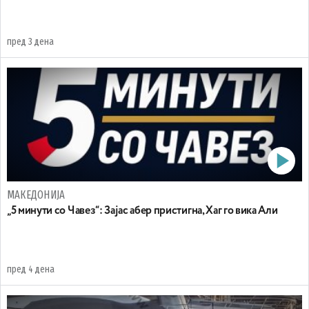
пред 3 дена
МАКЕДОНИЈА
„5 минути со Чавез“: Зајас абер пристигна, Хаг го вика Али
пред 4 дена