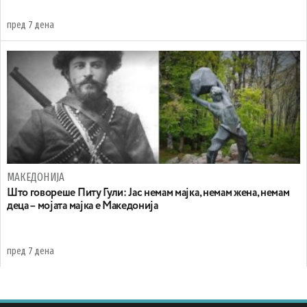
пред 7 дена
МАКЕДОНИЈА
Што говореше Питу Гули: Јас немам мајка, немам жена, немам
деца – мојата мајка е Македонија
пред 7 дена