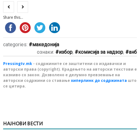
Share this...
categories:
македонија
ознаки:
избор
,
комисија за надзор
,
анб
Pressingtv.mk
- содржините се заштитени со издавачки и
авторски права (copyright). Крадењето на авторски текстови е
казниво со закон. Дозволено е делумно превземање на
авторски содржини со ставање
хиперлинк до содржината
што
се цитира.
НАЈНОВИ ВЕСТИ