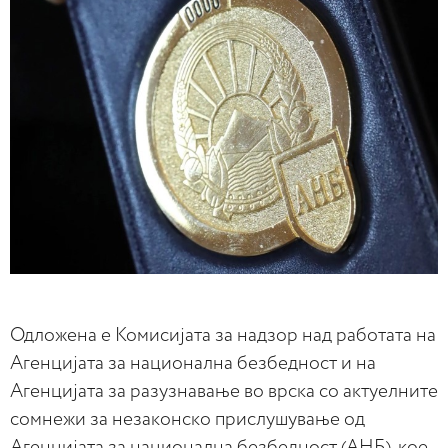
Одложена е Комисијата за надзор над работата на
Агенцијата за национална безбедност и на
Агенцијата за разузнавање во врска со актуелните
сомнежи за незаконско прислушување од
Агенцијата за национална безбедност (АНБ), кое