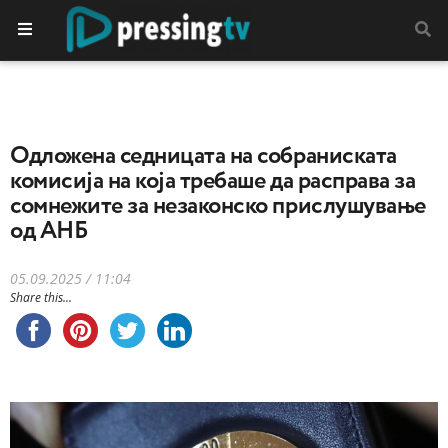
Одложена седницата на собраниската
комисија на која требаше да расправа за
сомнежите за незаконско прислушување
од АНБ
05.09.2025 / 11:04
Share this...