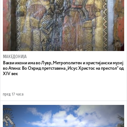
МАКЕДОНИЈА
Вакви икони има во Лувр, Метрополитен и христијански музеј
во Атина: Во Охрид претставена „Исус Христос на престол“ од
XIV век
пред 17 часа