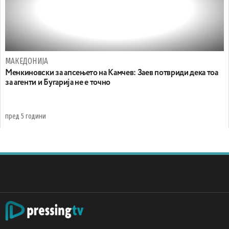
МАКЕДОНИЈА
Менкиновски за апсењето на Камчев: Заев потвриди дека тоа
за агенти и Бугарија не е точно
пред 5 години