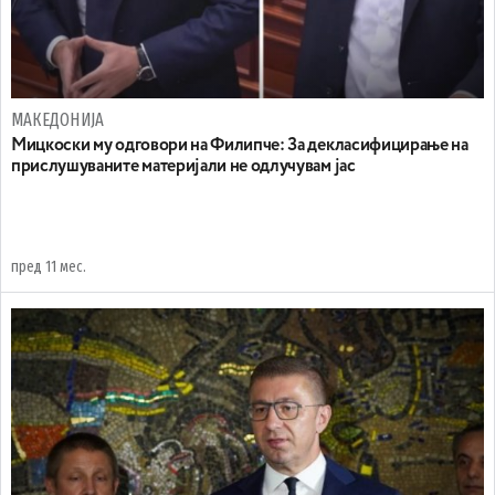
МАКЕДОНИЈА
Мицкоски му одговори на Филипче: За декласифицирање на
прислушуваните материјали не одлучувам јас
пред 11 мес.