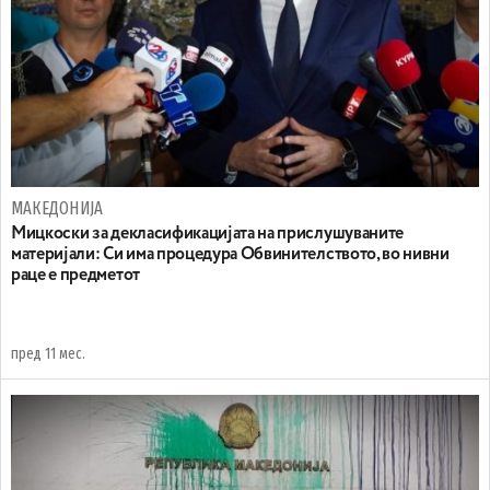
МАКЕДОНИЈА
Мицкоски за декласификацијата на прислушуваните
материјали: Си има процедура Обвинителството, во нивни
раце е предметот
пред 11 мес.