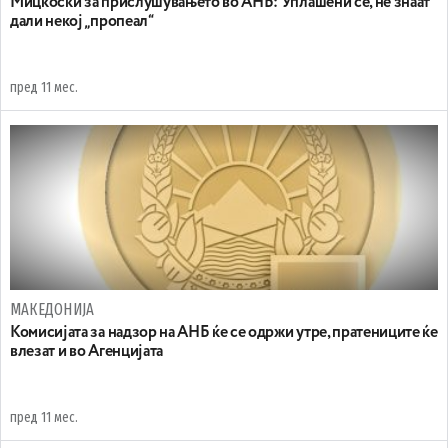
Мицкоски за прислушувањето во АНБ: Уплашени се, не знаат
дали некој „пропеал“
пред 11 мес.
МАКЕДОНИЈА
Koмисијата за надзор на АНБ ќе се одржи утре, пратениците ќе
влезат и во Агенцијата
пред 11 мес.