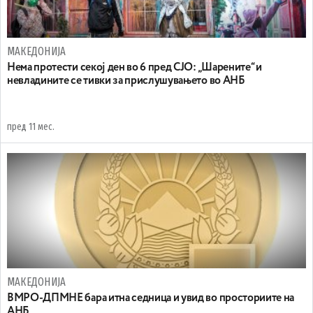
МАКЕДОНИЈА
Нема протeсти секој ден во 6 пред СЈО: „Шарените“ и
невладините се тивки за прислушувањето во АНБ
пред 11 мес.
МАКЕДОНИЈА
ВМРО-ДПМНЕ бара итна седница и увид во просториите на
АНБ