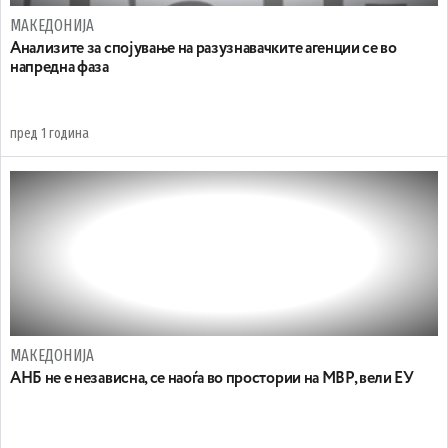
МАКЕДОНИЈА
Анализите за спојување на разузнавачките агенции се во
напредна фаза
пред 1 година
МАКЕДОНИЈА
АНБ не е независна, се наоѓа во простории на МВР, вели ЕУ