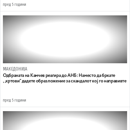
пред 5 години
МАКЕДОНИЈА
Одбраната на Камчев реагира до АНБ: Наместо да бркате
,,кртови” дадете образложение за скандалот кој го направивте
пред 5 години