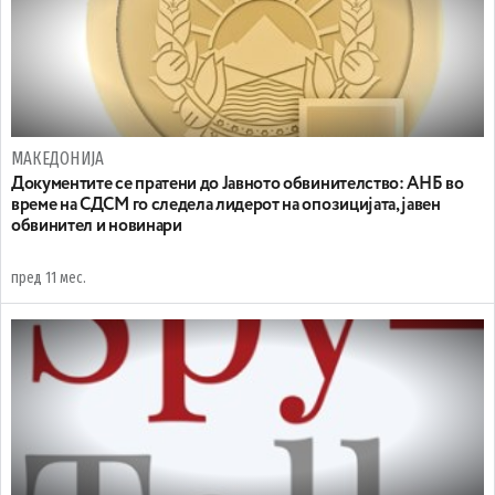
МАКЕДОНИЈА
Документите се пратени до Јавното обвинителство: АНБ во
време на СДСМ го следела лидерот на опозицијата, јавен
обвинител и новинари
пред 11 мес.