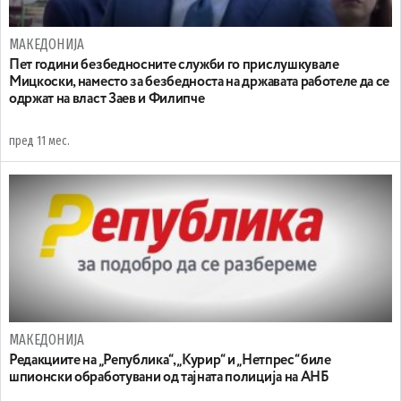
МАКЕДОНИЈА
Пет години безбедносните служби го прислушкувале
Мицкоски, наместо за безбедноста на државата работеле да се
одржат на власт Заев и Филипче
пред 11 мес.
МАКЕДОНИЈА
Редакциите на „Република“, „Курир“ и „Нетпрес“ биле
шпионски обработувани од тајната полиција на АНБ