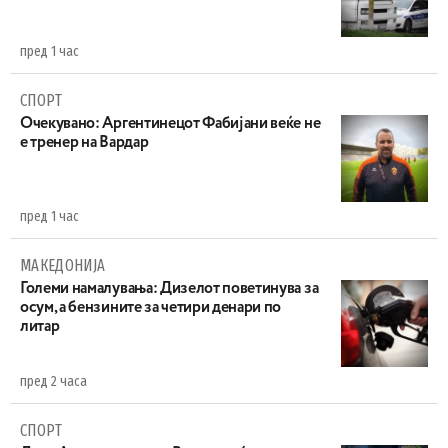
пред 1 час
СПОРТ
Очекувано: Аргентинецот Фабијани веќе не
е тренер на Вардар
пред 1 час
МАКЕДОНИЈА
Големи намалувања: Дизелот поветинува за
осум, а бензините за четири денари по
литар
пред 2 часа
СПОРТ