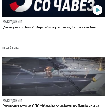
МАКЕДОНИЈА
„5 минути со Чавез“: Зајас абер пристигна, Хаг го вика Али
пред 5 дена
МАКЕДОНИЈА
Раководството на СДСМ барајте го на јахти во Грција или на