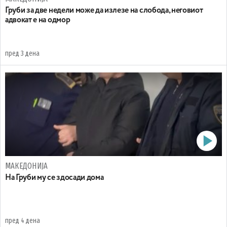
Груби за две недели може да излезе на слобода, неговиот
адвокат е на одмор
пред 3 дена
МАКЕДОНИЈА
На Груби му се здосади дома
пред 4 дена