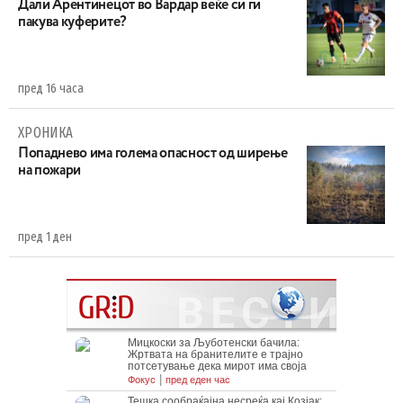
Дали Арентинецот во Вардар веќе си ги
пакува куферите?
пред 16 часа
ХРОНИКА
Попаднево има голема опасност од ширење
на пожари
пред 1 ден