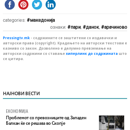
categories:
македонија
ознаки:
пари
,
данок
,
арачиново
Pressingtv.mk
- содржините се заштитени со издавачки и
авторски права (copyright). Крадењето на авторски текстови е
казниво со закон. Дозволено е делумно превземање на
авторски содржини со ставање
хиперлинк до содржината
што
се цитира.
НАЈНОВИ ВЕСТИ
ЕКОНОМИЈА
Проблемот со превозниците од Западен
Балкан ќе се решава во Скопје