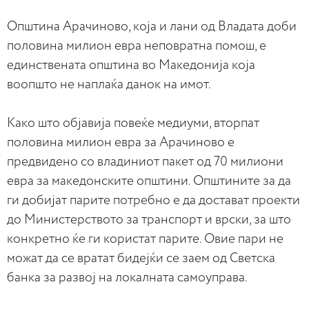
Општина Арачиново, која и лани од Владата доби
половина милион евра неповратна помош, е
единствената општина во Македонија која
воопшто не наплаќа данок на имот.
Како што објавија повеќе медиуми, вторпат
половина милион евра за Арачиново е
предвидено со владиниот пакет од 70 милиони
евра за македонските општини. Општините за да
ги добијат парите потребно е да достават проекти
до Министерството за транспорт и врски, за што
конкретно ќе ги користат парите. Овие пари не
можат да се вратат бидејќи се заем од Светска
банка за развој на локалната самоуправа.