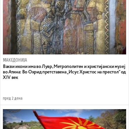
МАКЕДОНИЈА
Вакви икони има во Лувр, Метрополитен и христијански музеј
во Атина: Во Охрид претставена „Исус Христос на престол“ од
XIV век
пред 2 дена