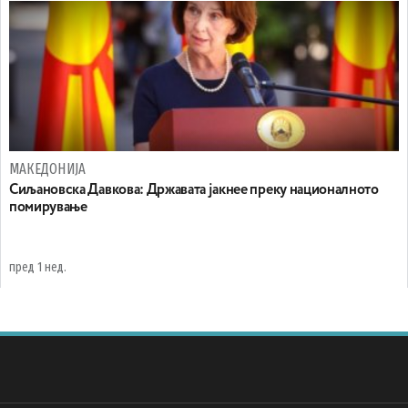
МАКЕДОНИЈА
Сиљановска Давкова: Државата јакнее преку националното
помирување
пред 1 нед.