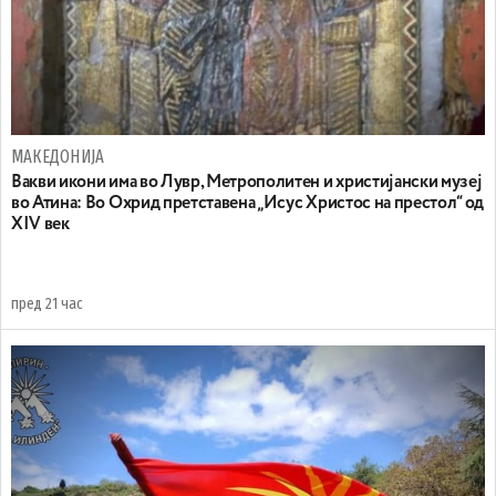
МАКЕДОНИЈА
Вакви икони има во Лувр, Метрополитен и христијански музеј
во Атина: Во Охрид претставена „Исус Христос на престол“ од
XIV век
пред 21 час