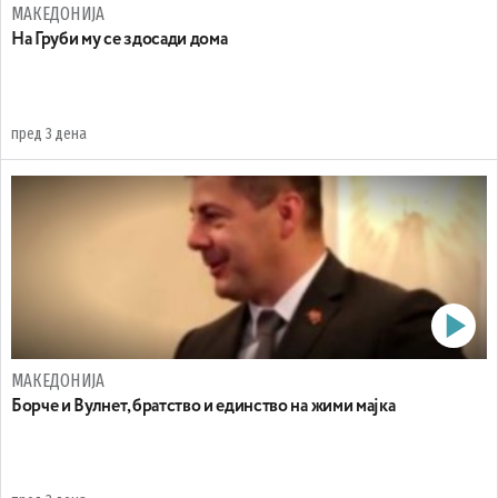
МАКЕДОНИЈА
На Груби му се здосади дома
пред 3 дена
МАКЕДОНИЈА
Борче и Вулнет, братство и единство на жими мајка