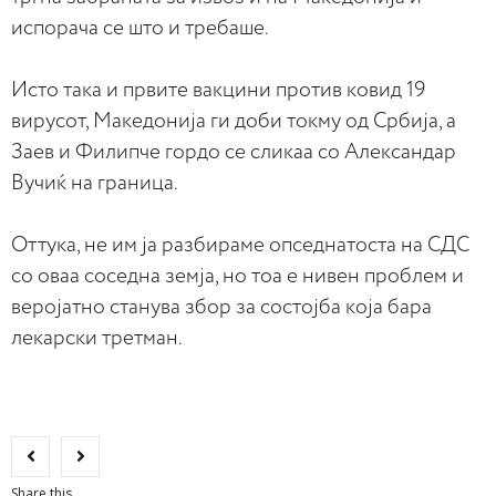
испорача се што и требаше.
Исто така и првите вакцини против ковид 19
вирусот, Македонија ги доби токму од Србија, а
Заев и Филипче гордо се сликаа со Александар
Вучиќ на граница.
Оттука, не им ја разбираме опседнатоста на СДС
со оваа соседна земја, но тоа е нивен проблем и
веројатно станува збор за состојба која бара
лекарски третман.
Share this...