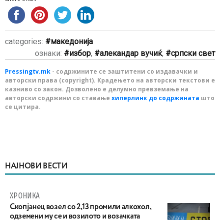
categories:
македонија
ознаки:
избор
,
алекандар вучиќ
,
српски свет
Pressingtv.mk
- содржините се заштитени со издавачки и
авторски права (copyright). Крадењето на авторски текстови е
казниво со закон. Дозволено е делумно превземање на
авторски содржини со ставање
хиперлинк до содржината
што
се цитира.
НАЈНОВИ ВЕСТИ
ХРОНИКА
Скопјанец возел со 2,13 промили алкохол,
одземени му се и возилото и возачката