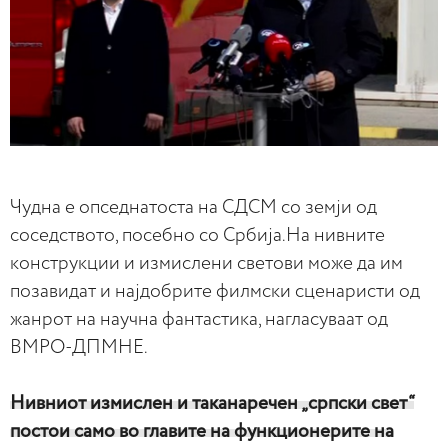
Чудна е опседнатоста на СДСМ со земји од
соседството, посебно со Србија.На нивните
конструкции и измислени светови може да им
позавидат и најдобрите филмски сценаристи од
жанрот на научна фантастика, нагласуваат од
ВМРО-ДПМНЕ.
Нивниот измислен и таканаречен „српски свет“
постои само во главите на функционерите на