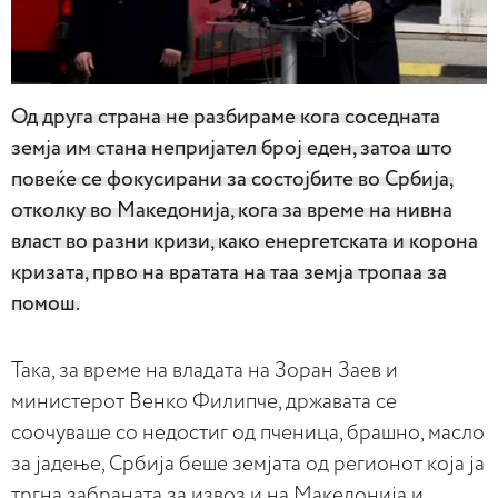
Од друга страна не разбираме кога соседната
земја им стана непријател број еден, затоа што
повеќе се фокусирани за состојбите во Србија,
отколку во Македонија, кога за време на нивна
власт во разни кризи, како енергетската и корона
кризата, прво на вратата на таа земја тропаа за
помош.
Така, за време на владата на Зоран Заев и
министерот Венко Филипче, државата се
соочуваше со недостиг од пченица, брашно, масло
за јадење, Србија беше земјата од регионот која ја
тргна забраната за извоз и на Македонија и