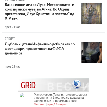
Вакви икони има во Лувр, Метрополитен и
христијански музеј во Атина: Во Охрид
претставена „Исус Христос на престол“ од
XIV век
пред 21 час
СПОРТ
Љубовницата на Инфантино добила чек со
шест цифри, првиот човек на ФИФА
демантира
пред 21 час