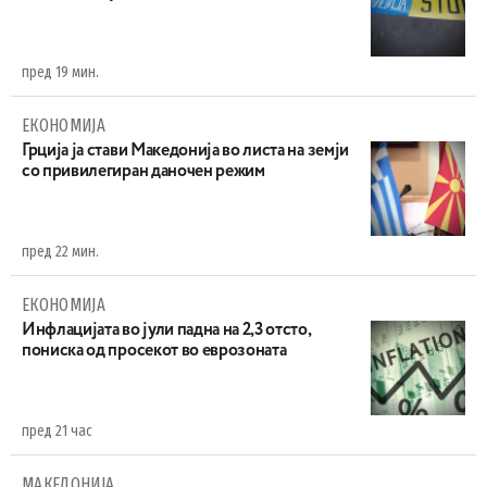
пред 19 мин.
ЕКОНОМИЈА
Грција ја стави Македонија во листа на земји
со привилегиран даночен режим
пред 22 мин.
ЕКОНОМИЈА
Инфлацијата во јули падна на 2,3 отсто,
пониска од просекот во еврозоната
пред 21 час
МАКЕДОНИЈА