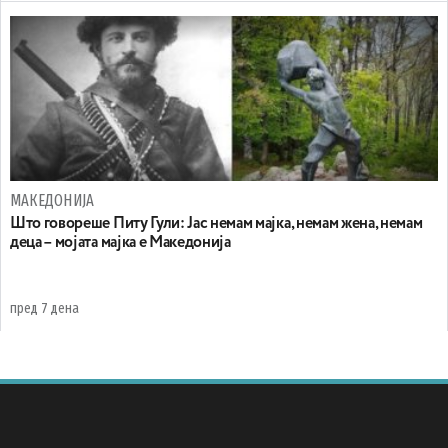
МАКЕДОНИЈА
Што говореше Питу Гули: Јас немам мајка, немам жена, немам
деца – мојата мајка е Македонија
пред 7 дена