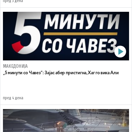
пред 3 дена
МАКЕДОНИЈА
„5 минути со Чавез“: Зајас абер пристигна, Хаг го вика Али
пред 4 дена