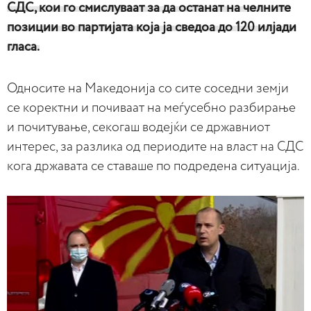
СДС, кои го смислуваат за да останат на челните
позиции во партијата која ја сведоа до 120 илјади
гласа.
Односите на Македонија со сите соседни земји
се коректни и почиваат на меѓусебно разбирање
и почитување, секогаш водејќи се државниот
интерес, за разлика од периодите на власт на СДС
кога државата се ставаше по подредена ситуација.