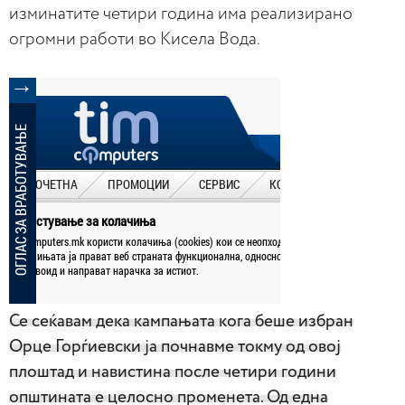
изминатите четири година има реализирано
огромни работи во Кисела Вода.
Се сеќавам дека кампањата кога беше избран
Орце Горѓиевски ја почнавме токму од овој
плоштад и навистина после четири години
општината е целосно променета. Од една