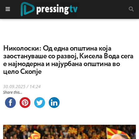
Николоски: Од една општина која
заостануваше со развој, Кисела Вода сега
е најмодерна и најурбана општина во
цело Скопје
30.09.2025 / 14:24
Share this...