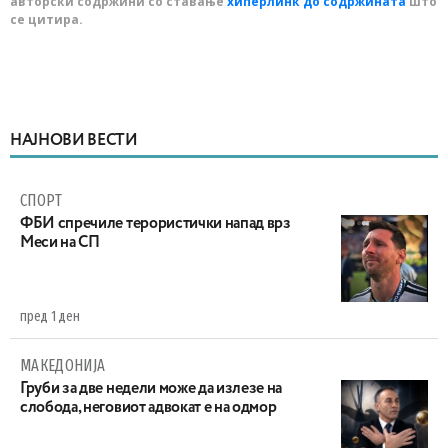
авторски содржини со ставање
хиперлинк до содржината
што
се цитира.
НАЈНОВИ ВЕСТИ
СПОРТ
ФБИ спречиле терористички напад врз
Меси на СП
пред 1 ден
МАКЕДОНИЈА
Груби за две недели може да излезе на
слобода, неговиот адвокат е на одмор