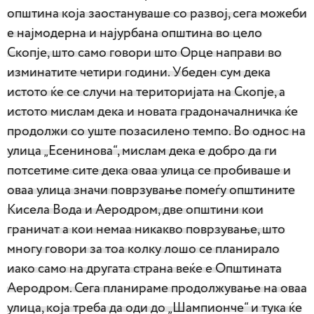
општина која заостануваше со развој, сега можеби
е најмодерна и најурбана општина во цело
Скопје, што само говори што Орце направи во
изминатите четири години. Убеден сум дека
истото ќе се случи на територијата на Скопје, а
истото мислам дека и новата градоначалничка ќе
продолжи со уште позасилено темпо. Во однос на
улица „Есенинова“, мислам дека е добро да ги
потсетиме сите дека оваа улица се пробиваше и
оваа улица значи поврзување помеѓу општините
Кисела Вода и Аеродром, две општини кои
граничат а кои немаа никакво поврзување, што
многу говори за тоа колку лошо се планирало
иако само на другата страна веќе е Општината
Аеродром. Сега планираме продолжување на оваа
улица, која треба да оди до „Шампионче“ и тука ќе