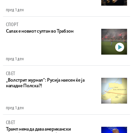
пред 1 ден
СПОРТ
Салах е новиот султан во Трабзон
пред 1 ден
СВЕТ
„Волстрит журнал“: Русија наесен ќе ја
нападне Полска?!
пред 1 ден
СВЕТ
Трамп нема да дава американски