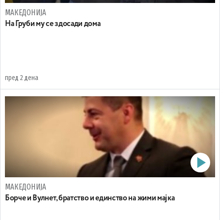
МАКЕДОНИЈА
На Груби му се здосади дома
пред 2 дена
МАКЕДОНИЈА
Борче и Вулнет, братство и единство на жими мајка