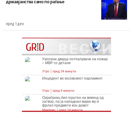
државјанства само по раѓање
пред 1 ден