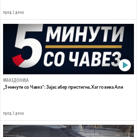
пред 2 дена
МАКЕДОНИЈА
„5 минути со Чавез“: Зајас абер пристигна, Хаг го вика Али
пред 3 дена