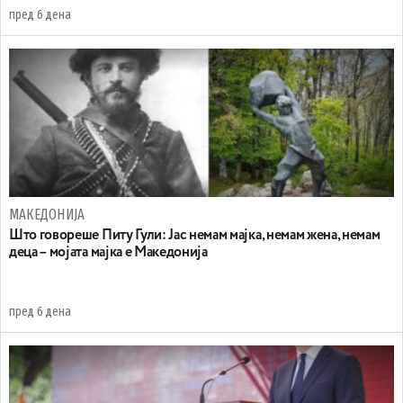
пред 6 дена
МАКЕДОНИЈА
Што говореше Питу Гули: Јас немам мајка, немам жена, немам
деца – мојата мајка е Македонија
пред 6 дена