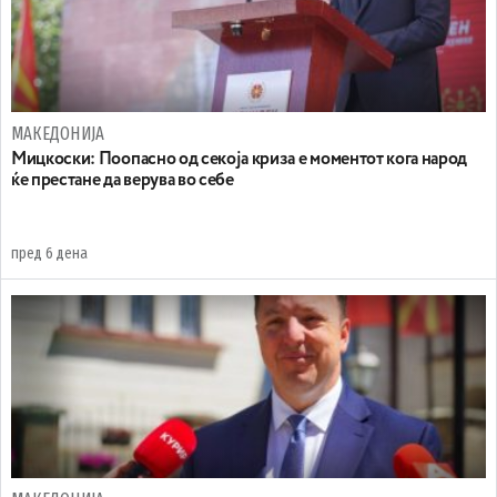
МАКЕДОНИЈА
Мицкоски: Поопасно од секоја криза е моментот кога народ
ќе престане да верува во себе
пред 6 дена