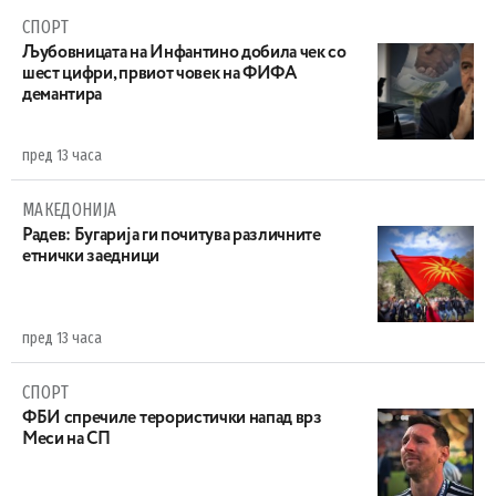
СПОРТ
Љубовницата на Инфантино добила чек со
шест цифри, првиот човек на ФИФА
демантира
пред 13 часа
МАКЕДОНИЈА
Радев: Бугарија ги почитува различните
етнички заедници
пред 13 часа
СПОРТ
ФБИ спречиле терористички напад врз
Меси на СП