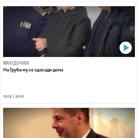
МАКЕДОНИЈА
На Груби му се здосади дома
пред 3 дена