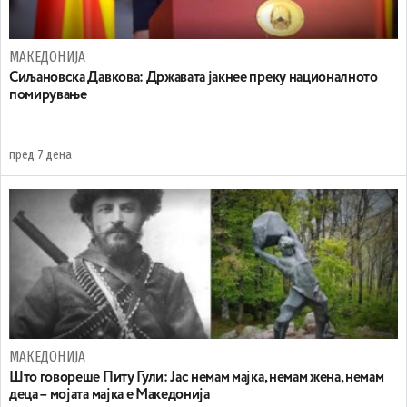
МАКЕДОНИЈА
Сиљановска Давкова: Државата јакнее преку националното
помирување
пред 7 дена
МАКЕДОНИЈА
Што говореше Питу Гули: Јас немам мајка, немам жена, немам
деца – мојата мајка е Македонија