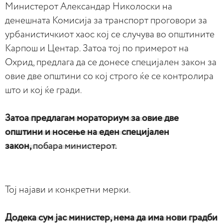
Министерот Александар Николоски на
денешната Комисија за транспорт проговори за
урбанистичкиот хаос кој се случува во општините
Карпош и Центар. Затоа тој по примерот на
Охрид, предлага да се донесе специјален закон за
овие две општини со кој строго ќе се контролира
што и кој ќе гради.
Затоа предлагам мораториум за овие две
општини и носење на еден специјален
закон,
побара министерот.
Тој најави и конкретни мерки.
Додека сум јас министер, нема да има нови градби