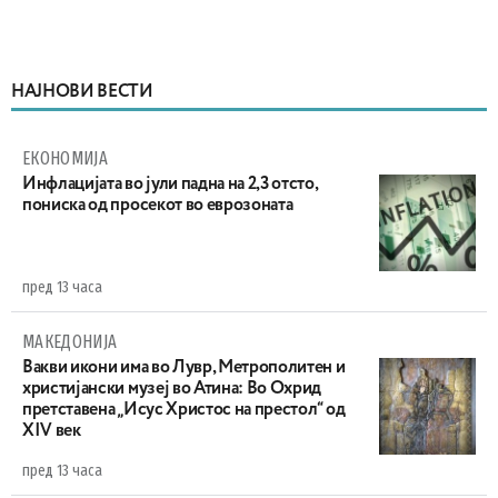
НАЈНОВИ ВЕСТИ
ЕКОНОМИЈА
Инфлацијата во јули падна на 2,3 отсто,
пониска од просекот во еврозоната
пред 13 часа
МАКЕДОНИЈА
Вакви икони има во Лувр, Метрополитен и
христијански музеј во Атина: Во Охрид
претставена „Исус Христос на престол“ од
XIV век
пред 13 часа