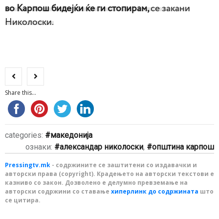
во Карпош бидејќи ќе ги стопирам,
се закани
Николоски.
Share this...
categories:
македонија
ознаки:
александар николоски
,
општина карпош
Pressingtv.mk
- содржините се заштитени со издавачки и
авторски права (copyright). Крадењето на авторски текстови е
казниво со закон. Дозволено е делумно превземање на
авторски содржини со ставање
хиперлинк до содржината
што
се цитира.