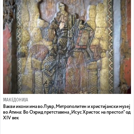
МАКЕДОНИЈА
Вакви икони има во Лувр, Метрополитен и христијански музеј
во Атина: Во Охрид претставена „Исус Христос на престол“ од
XIV век