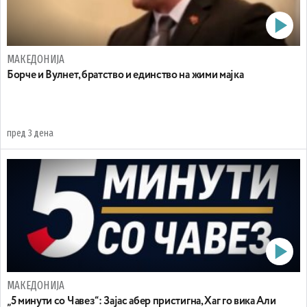
МАКЕДОНИЈА
Борче и Вулнет, братство и единство на жими мајка
пред 3 дена
МАКЕДОНИЈА
„5 минути со Чавез“: Зајас абер пристигна, Хаг го вика Али