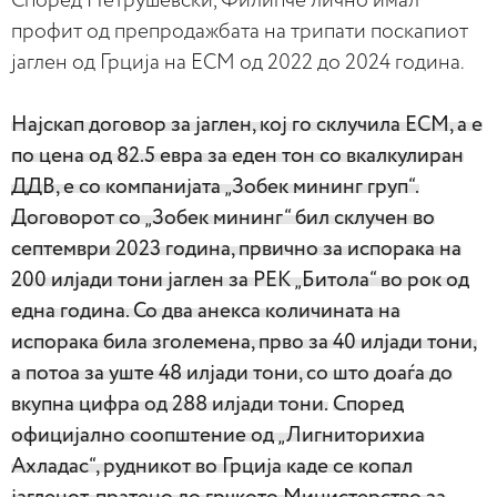
Според Петрушевски, Филипче лично имал
профит од препродажбата на трипати поскапиот
јаглен од Грција на ЕСМ од 2022 до 2024 година.
Најскап договор за јаглен, кој го склучила ЕСМ, а е
по цена од 82.5 евра за еден тон со вкалкулиран
ДДВ, е со компанијата „Зобек мининг груп“.
Договорот со „Зобек мининг“ бил склучен во
септември 2023 година, првично за испорака на
200 илјади тони јаглен за РЕК „Битола“ во рок од
една година. Со два анекса количината на
испорака била зголемена, прво за 40 илјади тони,
а потоа за уште 48 илјади тони, со што доаѓа до
вкупна цифра од 288 илјади тони.
Според
официјално соопштение од „Лигниторихиа
Ахладас“, рудникот во Грција каде се копал