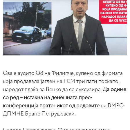
Ова е аудито Q8 на Филипче, купено од фирмата
која продавала јаглен на ЕСМ три пати поскапо,
народот плаќа за Венко да се луксузира.
Да одиме
со ред – истакна на денешната прес-
конференција пратеникот од редовите
на ВМРО-
ДПМНЕ Бране Петрушевски.