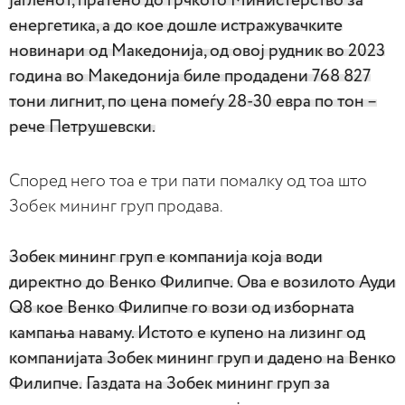
јагленот, пратено до грчкото Министерство за
енергетика, а до кое дошле истражувачките
новинари од Македонија, од овој рудник во 2023
година во Македонија биле продадени 768 827
тони лигнит, по цена помеѓу 28-30 евра по тон –
рече Петрушевски.
Според него тоа е три пати помалку од тоа што
Зобек мининг груп продава.
Зобек мининг груп е компанија која води
директно до Венко Филипче.
Ова е возилото Ауди
Q8 кое Венко Филипче го вози од изборната
кампања наваму. Истото е купено на лизинг од
компанијата Зобек мининг груп и дадено на Венко
Филипче.
Газдата на Зобек мининг груп за