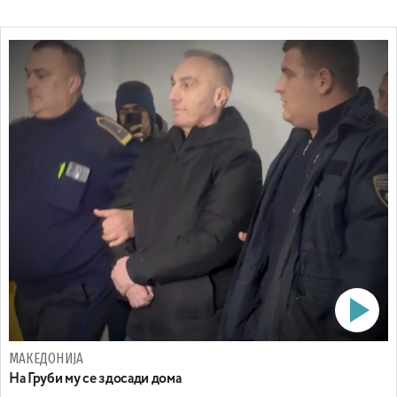
МАКЕДОНИЈА
На Груби му се здосади дома