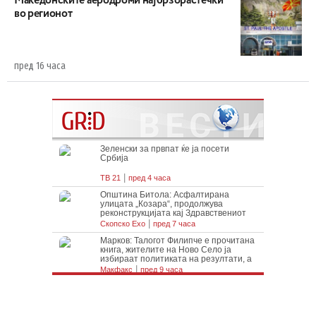
Maкедонските аеродроми најбрзорастечки
во регионот
пред 16 часа