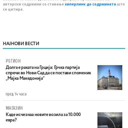
авторски содржини со ставање
хиперлинк до содржината
што
се цитира.
НАЈНОВИ ВЕСТИ
РЕГИОН
Долга е раката на Грција: Грчка партија
спречи во Нови Сад да се постави споменик
„Мајка Македонија“
пред 14 часа
МАГАЗИН
Каде исчезнаа новите возила за 10.000
евра?