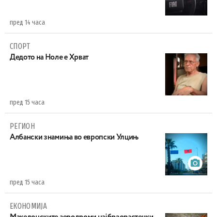
пред 14 часа
СПОРТ
Дедото на Ноле е Хрват
пред 15 часа
РЕГИОН
Aлбански знамиња во европски Улцињ
пред 15 часа
ЕКОНОМИЈА