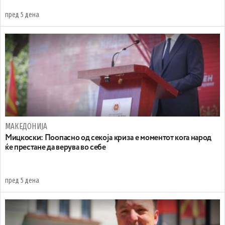
пред 5 дена
МАКЕДОНИЈА
Мицкоски: Поопасно од секоја криза е моментот кога народ
ќе престане да верува во себе
пред 5 дена