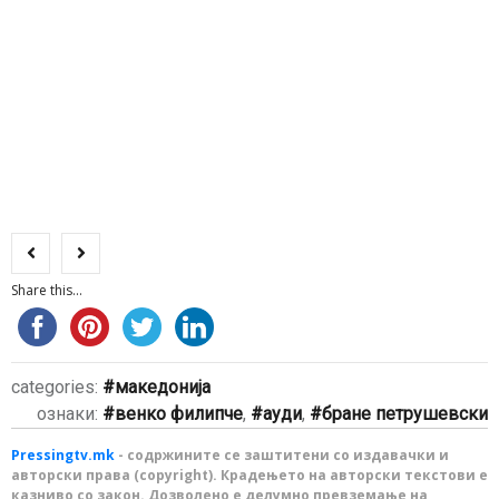
Share this...
categories:
македонија
ознаки:
венко филипче
,
ауди
,
бране петрушевски
Pressingtv.mk
- содржините се заштитени со издавачки и
авторски права (copyright). Крадењето на авторски текстови е
казниво со закон. Дозволено е делумно превземање на