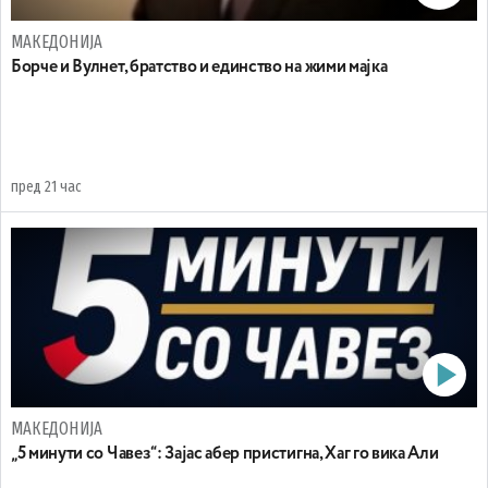
МАКЕДОНИЈА
Борче и Вулнет, братство и единство на жими мајка
пред 21 час
МАКЕДОНИЈА
„5 минути со Чавез“: Зајас абер пристигна, Хаг го вика Али