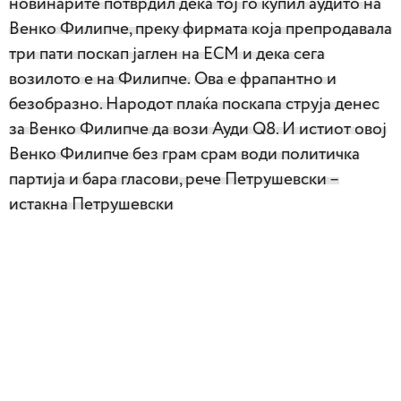
новинарите потврдил дека тој го купил аудито на
Венко Филипче, преку фирмата која препродавала
три пати поскап јаглен на ЕСМ и дека сега
возилото е на Филипче.
Ова е фрапантно и
безобразно. Народот плаќа поскапа струја денес
за Венко Филипче да вози Ауди Q8. И истиот овој
Венко Филипче без грам срам води политичка
партија и бара гласови, рече Петрушевски –
истакна Петрушевски