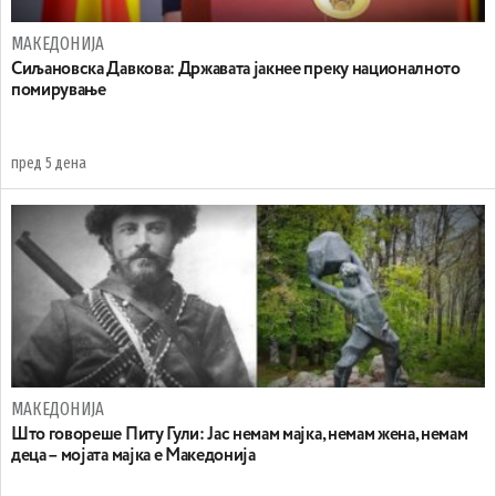
МАКЕДОНИЈА
Сиљановска Давкова: Државата јакнее преку националното
помирување
пред 5 дена
МАКЕДОНИЈА
Што говореше Питу Гули: Јас немам мајка, немам жена, немам
деца – мојата мајка е Македонија