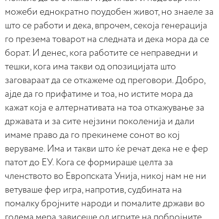
можеби еднократно поудобен живот, но знаеле за
што се работи и дека, впрочем, секоја генерација
го презема товарот на следната и дека мора да се
борат. И денес, кога работите се неправедни и
тешки, кога има такви од опозицијата што
заговараат да се откажеме од преговори. Добро,
ајде да го прифатиме и тоа, но истите мора да
кажат која е алтернативата на тоа откажување за
државата и за сите нејзини поколенија и дали
имаме право да го прекинеме сонот во кој
веруваме. Има и такви што ќе речат дека не е фер
патот до ЕУ. Кога се формираше целта за
членството во Европската Унија, никој нам не ни
ветуваше фер игра, напротив, судбината на
помалку бројните народи и помалите држави во
голема мера зависеше од игрите на побројните