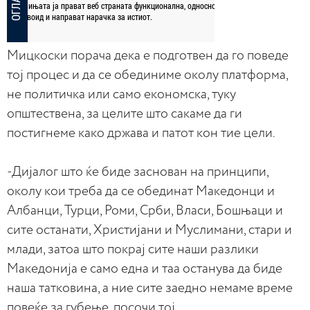
Мицкоски порача дека е подготвен да го поведе
тој процес и да се обединиме околу платформа,
не политичка или само економска, туку
општествена, за целите што сакаме да ги
постигнеме како држава и патот кон тие цели.
-Дијалог што ќе биде заснован на принципи,
околу кои треба да се обединат Македонци и
Албанци, Турци, Роми, Срби, Власи, Бошњаци и
сите останати, Христијани и Муслимани, стари и
млади, затоа што покрај сите наши разлики
Македонија е само една и таа останува да биде
наша татковина, а ние сите заедно немаме време
повеќе за губење, посочи тој.