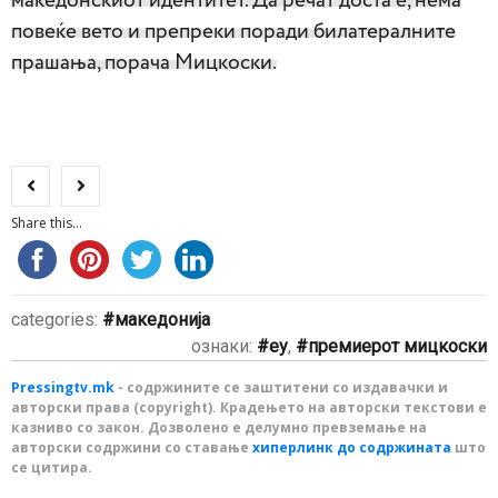
македонскиот идентитет. Да речат доста е, нема
повеќе вето и препреки поради билатералните
прашања, порача Мицкоски.
Share this...
categories:
македонија
ознаки:
еу
,
премиерот мицкоски
Pressingtv.mk
- содржините се заштитени со издавачки и
авторски права (copyright). Крадењето на авторски текстови е
казниво со закон. Дозволено е делумно превземање на
авторски содржини со ставање
хиперлинк до содржината
што
се цитира.