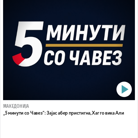
МАКЕДОНИЈА
„5 минути со Чавез“: Зајас абер пристигна, Хаг го вика Али