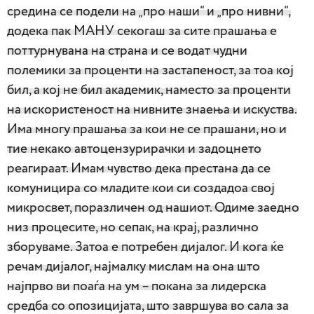
средина се подели на „про наши“ и „про нивни“,
додека пак МАНУ секогаш за сите прашања е
поттурнувана на страна и се водат чудни
полемики за проценти на застапеност, за тоа кој
бил, а кој не бил академик, наместо за проценти
на искористеност на нивните знаења и искуства.
Има многу прашања за кои не се прашани, но и
тие некако автоцензурирачки и задоцнето
реагираат. Имам чувство дека престана да се
комуницира со младите кои си создадоа свој
микросвет, поразличен од нашиот. Одиме заедно
низ процесите, но сепак, на крај, различно
зборуваме. Затоа е потребен дијалог. И кога ќе
речам дијалог, најмалку мислам на она што
најпрво ви поаѓа на ум – покана за лидерска
средба со опозицијата, што завршува во сала за