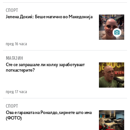
СПОРТ
Јелена Докиќ: Беше магично во Македонија
пред 16 часа
МАГАЗИН
Сте се запрашале ли колку заработуваат
поткастерите?
пред 17 часа
СПОРТ
Ова е гаражата на Роналдо, ѕирнете што има
(ФОТО)