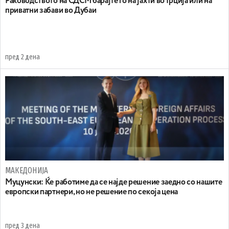
Раководството на СДСМ барајте го на јахти во Грција или на
приватни забави во Дубаи
пред 2 дена
МАКЕДОНИЈА
Муцунски: Ќе работиме да се најде решение заедно со нашите
европски партнери, но не решение по секоја цена
пред 3 дена