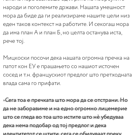
народи и поголемите држави. Нашата умешност
мора да биде да ги реализираме нашите цели низ
еден таков контекст на работите. И секогаш мора
да има план А и план Б, но целта останува иста,
рече тој.
Мицкоски посочи дека нашата огромна пречка на
патот кон ЕУ е прашањето со нашиот источен
сосед и т.н. францускиот предлог што претходната
влада сама го прифати.
-Сега тоа е пречката што мора да се отстрани. Но
да не заборавиме и на едно огромно лицемерие
што се гледа во тоа што истите што нè убедуваа
дека нема подобар од тој предлог и дека
идентитетот се штити, сега се обидуваат преку