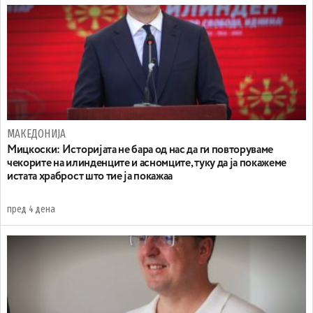
МАКЕДОНИЈА
Мицкоски: Историјата не бара од нас да ги повторуваме
чекорите на илинденците и асномците, туку да ја покажеме
истата храброст што тие ја покажаа
пред 4 дена