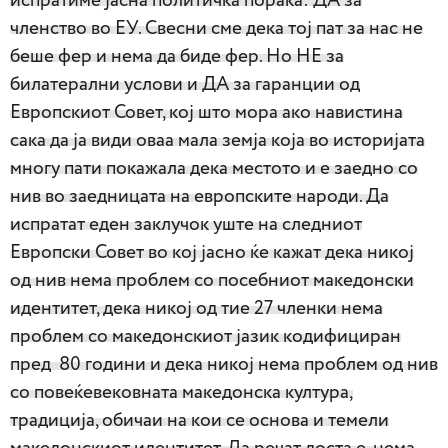
испратиме јасна политичка порака: ДА за
членство во ЕУ. Свесни сме дека тој пат за нас не
беше фер и нема да биде фер. Но НЕ за
билатерални услови и ДА за гаранции од
Европскиот Совет, кој што мора ако навистина
сака да ја види оваа мала земја која во историјата
многу пати покажала дека местото и е заедно со
нив во заедницата на европските народи. Да
испратат еден заклучок уште на следниот
Европски Совет во кој јасно ќе кажат дека никој
од нив нема проблем со посебниот македонски
идентитет, дека никој од тие 27 членки нема
проблем со македонскиот јазик кодифициран
пред 80 години и дека никој нема проблем од нив
со повеќевековната македонска култура,
традиција, обичаи на кои се основа и темели