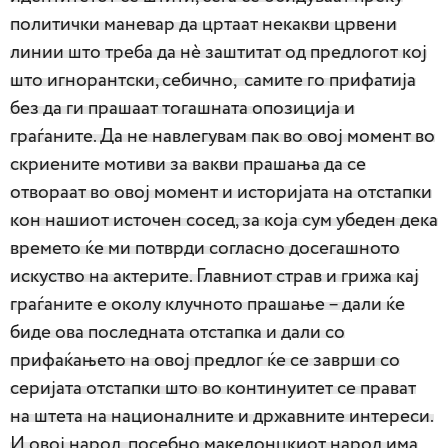
политички маневар да цртаат некакви црвени
линии што треба да нè заштитат од предлогот кој
што игнорантски, себично, самите го прифатија
без да ги прашаат тогашната опозиција и
граѓаните. Да не навлегувам пак во овој момент во
скриените мотиви за вакви прашања да се
отвораат во овој момент и историјата на отстапки
кон нашиот источен сосед, за која сум убеден дека
времето ќе ми потврди согласно досегашното
искуство на актерите. Главниот страв и грижа кај
граѓаните е околу клучното прашање – дали ќе
биде ова последната отстапка и дали со
прифаќањето на овој предлог ќе се заврши со
серијата отстапки што во континуитет се прават
на штета на националните и државните интереси.
И овој народ, посебно македонцкиот народ има