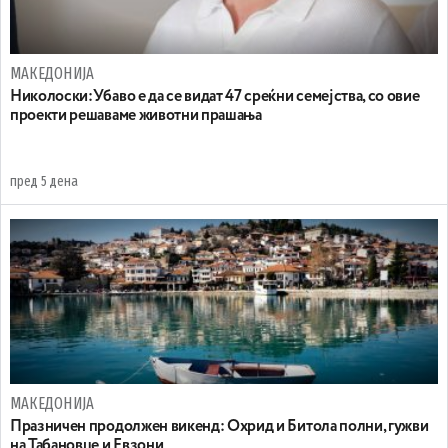
МАКЕДОНИЈА
Николоски:Убаво е да се видат 47 среќни семејства, со овие
проекти решаваме животни прашања
пред 5 дена
МАКЕДОНИЈА
Празничен продолжен викенд: Охрид и Битола полни, гужви
на Табановце и Евзони