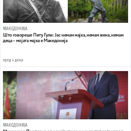
МАКЕДОНИЈА
Што говореше Питу Гули: Јас немам мајка, немам жена, немам
деца – мојата мајка е Македонија
пред 4 дена
МАКЕДОНИЈА