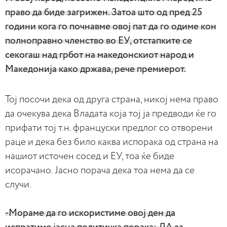
право да биде загрижен. Затоа што од пред 25
години кога го почнавме овој пат да го одиме кон
полноправно членство во ЕУ, отстапките се
секогаш над грбот на македонскиот народ и
Македонија како држава, рече премиерот.
Тој посочи дека од друга страна, никој нема право
да очекува дека Владата која тој ја предводи ќе го
прифати тој т.н. француски предлог со отворени
раце и дека без било каква испорака од страна на
нашиот источен сосед и ЕУ, тоа ќе биде
исорачано. Јасно порача дека тоа нема да се
случи.
-Мораме да го искористиме овој ден да