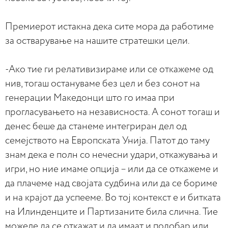
Премиерот истакна дека сите мора да работиме
за остварување на нашите стратешки цели.
-Ако тие ги релативизираме или се откажеме од
нив, тогаш остануваме без цел и без сонот на
генерации Македонци што го имаа при
прогласувањето на независноста. А сонот тогаш и
денес беше да станеме интегриран дел од
семејството на Европската Унија. Патот до таму
знам дека е полн со нечесни удари, откажувања и
игри, но ние имаме опција – или да се откажеме и
да плачеме над својата судбина или да се бориме
и на крајот да успееме. Во тој контекст е и битката
на Илинденците и Партизаните била слична. Тие
можеле да се откажат и да имаат и подобар или