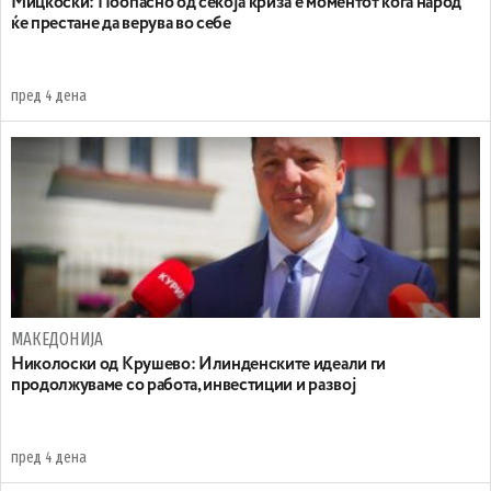
Мицкоски: Поопасно од секоја криза е моментот кога народ
ќе престане да верува во себе
пред 4 дена
МАКЕДОНИЈА
Николоски од Крушево: Илинденските идеали ги
продолжуваме со работа, инвестиции и развој
пред 4 дена