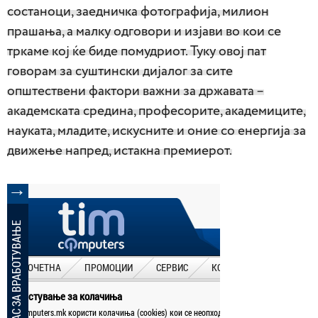
состаноци, заедничка фотографија, милион
прашања, а малку одговори и изјави во кои се
тркаме кој ќе биде помудриот. Туку овој пат
говорам за суштински дијалог за сите
општествени фактори важни за државата –
академската средина, професорите, академиците,
науката, младите, искусните и оние со енергија за
движење напред, истакна премиерот.