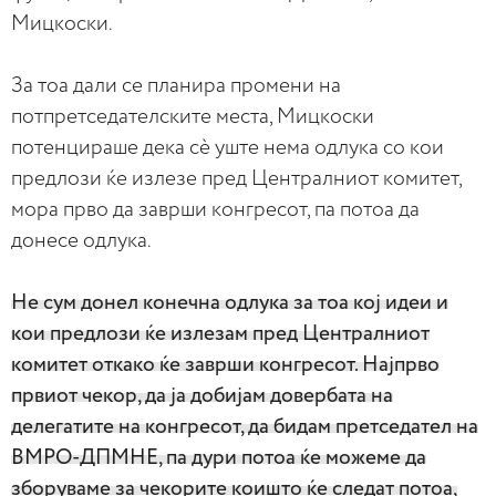
Мицкоски.
За тоа дали се планира промени на
потпретседателските места, Мицкоски
потенцираше дека сè уште нема одлука со кои
предлози ќе излезе пред Централниот комитет,
мора прво да заврши конгресот, па потоа да
донесе одлука.
Не сум донел конечна одлука за тоа кој идеи и
кои предлози ќе излезам пред Централниот
комитет откако ќе заврши конгресот. Најпрво
првиот чекор, да ја добијам довербата на
делегатите на конгресот, да бидам претседател на
ВМРО-ДПМНЕ, па дури потоа ќе можеме да
зборуваме за чекорите коишто ќе следат потоа,