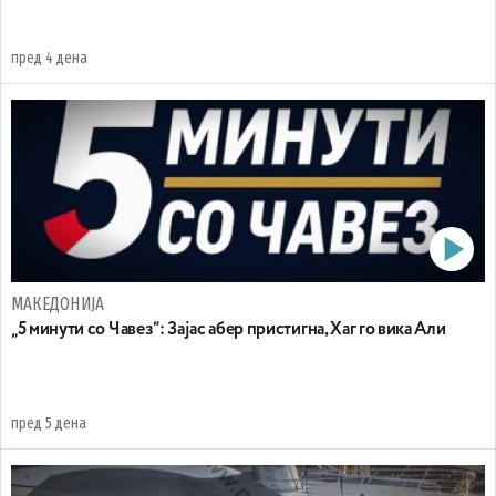
пред 4 дена
МАКЕДОНИЈА
„5 минути со Чавез“: Зајас абер пристигна, Хаг го вика Али
пред 5 дена