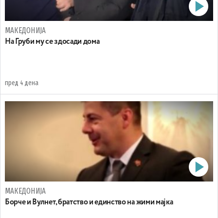
МАКЕДОНИЈА
На Груби му се здосади дома
пред 4 дена
МАКЕДОНИЈА
Борче и Вулнет, братство и единство на жими мајка