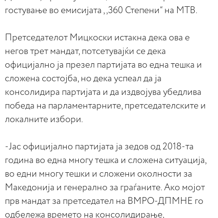
гостување во емисијата ,,360 Степени“ на МТВ.
Претседателот Мицкоски истакна дека ова е
негов трет мандат, потсетувајќи се дека
официјално ја презел партијата во една тешка и
сложена состојба, но дека успеал да ја
консолидира партијата и да издвојува убедлива
победа на парламентарните, претседателските и
локалните избори.
-Јас официјално партијата ја зедов од 2018-та
година во една многу тешка и сложена ситуација,
во едни многу тешки и сложени околности за
Македонија и генерално за граѓаните. Ако мојот
прв мандат за претседател на ВМРО-ДПМНЕ го
одбележа времето на консолидирање,