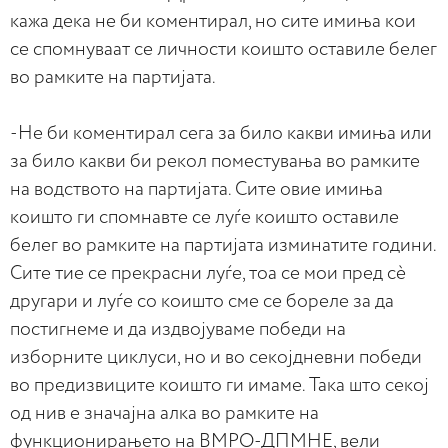
кажа дека не би коментирал, но сите имиња кои
се спомнуваат се личности коишто оставиле белег
во рамките на партијата.
-Не би коментирал сега за било какви имиња или
за било какви би рекол поместувања во рамките
на водството на партијата. Сите овие имиња
коишто ги спомнавте се луѓе коишто оставиле
белег во рамките на партијата изминатите години.
Сите тие се прекрасни луѓе, тоа се мои пред сè
другари и луѓе со коишто сме се бореле за да
постигнеме и да издвојуваме победи на
изборните циклуси, но и во секојдневни победи
во предизвиците коишто ги имаме. Така што секој
од нив е значајна алка во рамките на
функционирањето на ВМРО-ДПМНЕ, вели