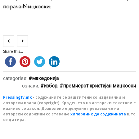
порача Мицкоски.
Share this...
categories:
македонија
ознаки:
избор
,
премиерот христијан мицкоски
Pressingtv.mk
- содржините се заштитени со издавачки и
авторски права (copyright). Крадењето на авторски текстови е
казниво со закон. Дозволено е делумно превземање на
авторски содржини со ставање
хиперлинк до содржината
што
се цитира.