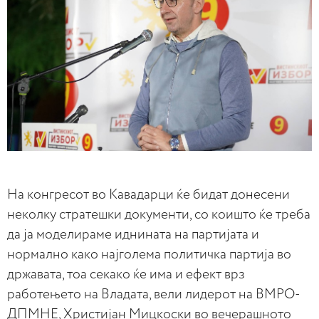
На конгресот во Кавадарци ќе бидат донесени
неколку стратешки документи, со коишто ќе треба
да ја моделираме иднината на партијата и
нормално како најголема политичка партија во
државата, тоа секако ќе има и ефект врз
работењето на Владата, вели лидерот на ВМРО-
ДПМНЕ, Христијан Мицкоски во вечерашното