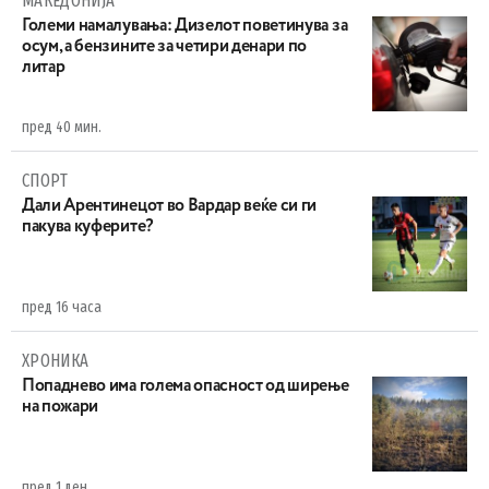
МАКЕДОНИЈА
Големи намалувања: Дизелот поветинува за
осум, а бензините за четири денари по
литар
пред 40 мин.
СПОРТ
Дали Арентинецот во Вардар веќе си ги
пакува куферите?
пред 16 часа
ХРОНИКА
Попаднево има голема опасност од ширење
на пожари
пред 1 ден