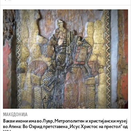
МАКЕДОНИЈА
Вакви икони има во Лувр, Метрополитен и христијански музеј
во Атина: Во Охрид претставена „Исус Христос на престол“ од