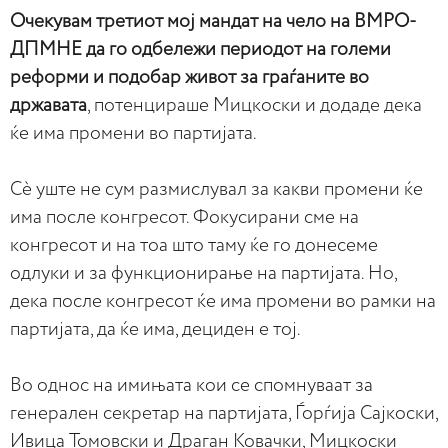
Очекувам третиот мој мандат на чело на ВМРО-
ДПМНЕ да го одбележи периодот на големи
реформи и подобар живот за граѓаните во
државата
, потенцираше Мицкоски и додаде дека
ќе има промени во партијата.
Сè уште не сум размислувал за какви промени ќе
има после конгресот. Фокусирани сме на
конгресот и на тоа што таму ќе го донесеме
одлуки и за функционирање на партијата. Но,
дека после конгресот ќе има промени во рамки на
партијата, да ќе има, дециден е тој.
Во однос на имињата кои се спомнуваат за
генерален секретар на партијата, Ѓорѓија Сајкоски,
Ивица Томовски и Драган Ковачки, Мицкоски