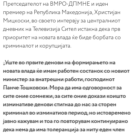
Претседателот на ВМРО-ДПМНЕ и иден
премиер на Република Македонија, Христијан
Мицкоски, во своето интервју за централниот
дневник на Телевизија Сител истакна дека прв
приоритет на новата влада ќе биде борбата со
криминалот и корупцијата.
„Уште во првите денови на формирањето на
новата влада ќе имам работен состанок со новиот
министер за внатрешни работи, господинот
Панче Тошковски. Мора да има одговорност за
сите оние сомнежи, за сите оние докази коишто
изминативе денови стигнаа до нас за сторен
криминал во изминатиов период, но истовремено
јавно кажувам и тоа го повторувам континуирано
дека нема да има толеранција за ниту еден член