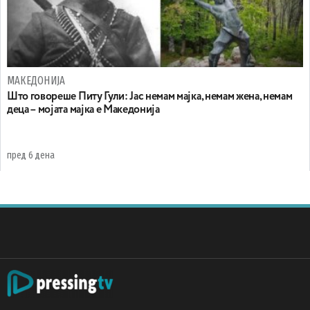
МАКЕДОНИЈА
Што говореше Питу Гули: Јас немам мајка, немам жена, немам
деца – мојата мајка е Македонија
пред 6 дена