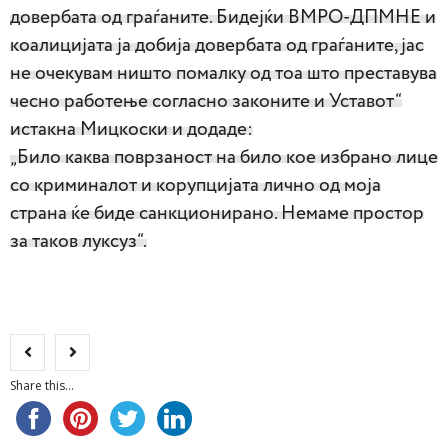
довербата од граѓаните. Бидејќи ВМРО-ДПМНЕ и
коалицијата ја добија довербата од граѓаните, јас
не очекувам ништо помалку од тоа што преставува
чесно работење согласно законите и Уставот“
истакна Мицкоски и додаде:
„Било каква поврзаност на било кое избрано лице
со криминалот и корупцијата лично од моја
страна ќе биде санкционирано. Немаме простор
за таков луксуз“.
Share this...