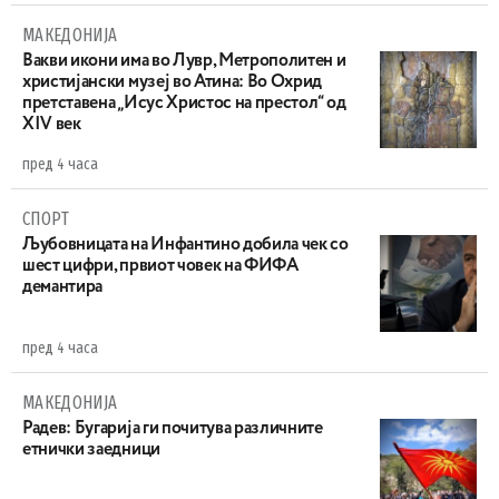
МАКЕДОНИЈА
Вакви икони има во Лувр, Метрополитен и
христијански музеј во Атина: Во Охрид
претставена „Исус Христос на престол“ од
XIV век
пред 4 часа
СПОРТ
Љубовницата на Инфантино добила чек со
шест цифри, првиот човек на ФИФА
демантира
пред 4 часа
МАКЕДОНИЈА
Радев: Бугарија ги почитува различните
етнички заедници