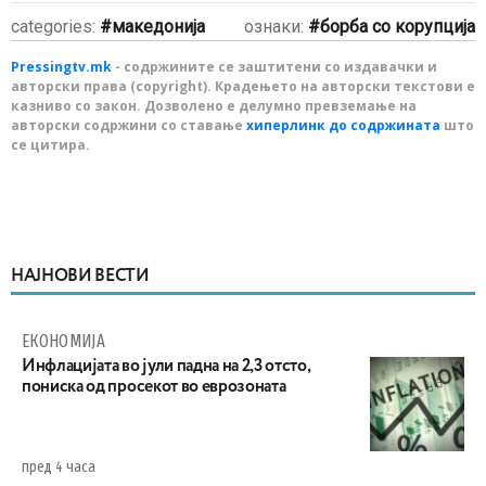
categories:
македонија
ознаки:
борба со корупција
Pressingtv.mk
- содржините се заштитени со издавачки и
авторски права (copyright). Крадењето на авторски текстови е
казниво со закон. Дозволено е делумно превземање на
авторски содржини со ставање
хиперлинк до содржината
што
се цитира.
НАЈНОВИ ВЕСТИ
ЕКОНОМИЈА
Инфлацијата во јули падна на 2,3 отсто,
пониска од просекот во еврозоната
пред 4 часа