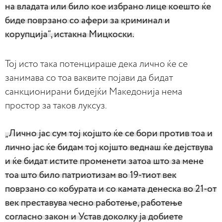
на владата или било кое избрано лице коешто ќе
биде поврзано со афери за криминал и
корупција“, истакна Мицкоски.
Тој исто така потенцираше дека лично ќе се
занимава со тоа ваквите појави да бидат
санкционирани бидејќи Македонија нема
простор за таков луксуз.
„Лично јас сум тој којшто ќе се бори против тоа и
лично јас ќе бидам тој којшто веднаш ќе дејствува
и ќе бидат истите променети затоа што за мене
тоа што било патриотизам во 19-тиот век
поврзано со кобурата и со камата денеска во 21-от
век преставува чесно работење, работење
согласно закон и Устав доколку ја добиете