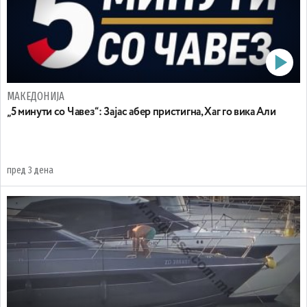
МАКЕДОНИЈА
„5 минути со Чавез“: Зајас абер пристигна, Хаг го вика Али
пред 3 дена