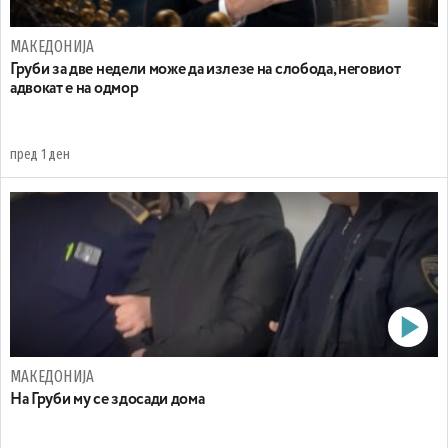
МАКЕДОНИЈА
Груби за две недели може да излезе на слобода, неговиот
адвокат е на одмор
пред 1 ден
МАКЕДОНИЈА
На Груби му се здосади дома