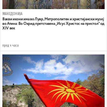
МАКЕДОНИЈА
Вакви икони има во Лувр, Метрополитен и христијански музеј
во Атина: Во Охрид претставена „Исус Христос на престол“ од
XIV век
пред 4 часа