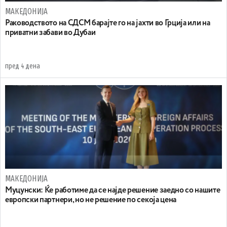
МАКЕДОНИЈА
Раководството на СДСМ барајте го на јахти во Грција или на
приватни забави во Дубаи
пред 4 дена
МАКЕДОНИЈА
Муцунски: Ќе работиме да се најде решение заедно со нашите
европски партнери, но не решение по секоја цена