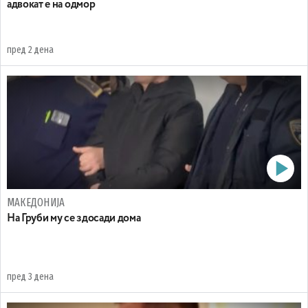
адвокат е на одмор
пред 2 дена
МАКЕДОНИЈА
На Груби му се здосади дома
пред 3 дена