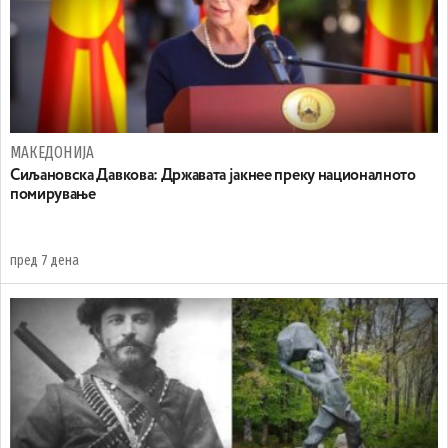
МАКЕДОНИЈА
Сиљановска Давкова: Државата јакнее преку националното
помирување
пред 7 дена