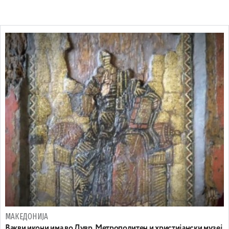
МАКЕДОНИЈА
Вакви икони има во Лувр, Метрополитен и христијански музеј