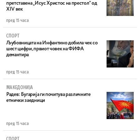
претставена „Исус Христос на престол“ од
XIV век
пред 15 часа
СПОРТ
Љубовницата на Инфантино добила чек со
шест цифри, првиот човек на ФИФА
демантира
пред 15 часа
МАКЕДОНИЈА
Радев: Бугарија ги почитува различните
етнички заедници
пред 15 часа
СПОРТ