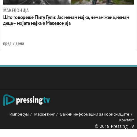
МАКЕДОНИЈА
Што говореше Питу Гули: Јас немам мајка, немам жена, немам
деца – мојата мајка е Македонија
пред 7 дена
Импресум
Маркетинг
Важни информации за корисниците
Контакт
© 2018 Pressing TV
bet
holiganbet
Holiganbet
jojobet
grandpashabet
betpark
casi