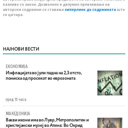
казниво со закон. Дозволено е делумно превземање на
авторски содржини со ставање
хиперлинк до содржината
што
се цитира.
НАЈНОВИ ВЕСТИ
ЕКОНОМИЈА
Инфлацијата во јули падна на 2,3 отсто,
пониска од просекот во еврозоната
пред 15 часа
МАКЕДОНИЈА
Вакви икони има во Лувр, Метрополитен и
христијански музеј во Атина: Во Охрид