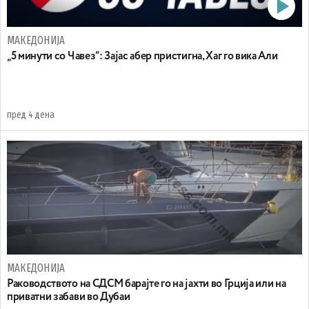
МАКЕДОНИЈА
„5 минути со Чавез“: Зајас абер пристигна, Хаг го вика Али
пред 4 дена
МАКЕДОНИЈА
Раководството на СДСМ барајте го на јахти во Грција или на
приватни забави во Дубаи