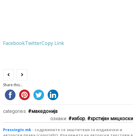
Facebook
Twitter
Copy Link
Share this...
categories:
македонија
ознаки:
избор
,
хрстијан мицкоски
Pressingtv.mk
- содржините се заштитени со издавачки и
авторски права (copyright). Крадењето на авторски текстови е