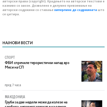
авторски права (copyright). Крадењето на авторски текстови е
казниво со закон. Дозволено е делумно превземање на
авторски содржини со ставање
хиперлинк до содржината
што
се цитира.
НАЈНОВИ ВЕСТИ
СПОРТ
ФБИ спречиле терористички напад врз
Меси на СП
пред 7 часа
МАКЕДОНИЈА
Груби за две недели може да излезе на
слобода, неговиот адвокат е на одмор