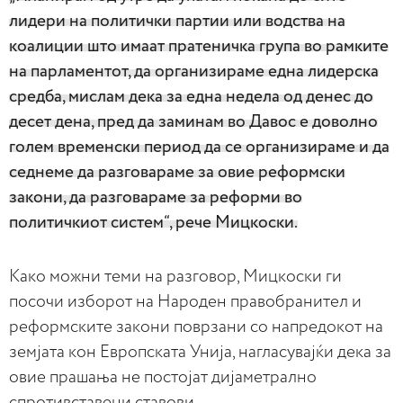
лидери на политички партии или водства на
коалиции што имаат пратеничка група во рамките
на парламентот, да организираме една лидерска
средба, мислам дека за една недела од денес до
десет дена, пред да заминам во Давос е доволно
голем временски период да се организираме и да
седнеме да разговараме за овие реформски
закони, да разговараме за реформи во
политичкиот систем“, рече Мицкоски.
Како можни теми на разговор, Мицкоски ги
посочи изборот на Народен правобранител и
реформските закони поврзани со напредокот на
земјата кон Европската Унија, нагласувајќи дека за
овие прашања не постојат дијаметрално
спротивставени ставови.