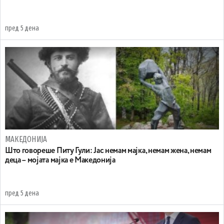
пред 5 дена
МАКЕДОНИЈА
Што говореше Питу Гули: Јас немам мајка, немам жена, немам
деца – мојата мајка е Македонија
пред 5 дена