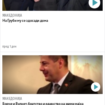
МАКЕДОНИЈА
На Груби му се здосади дома
пред 1 ден
МАКЕДОНИЈА
Борче и Вулнет, братство и единство на жими мајка