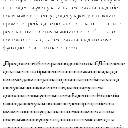
во процес на укинување на техничката влада без
политички консензус , оценувајќи дека ваквите
промени треба да се носат со согласност на сите
релевантни политички чинители, особено ако
постои оценка дека техничката влада го кочи
функционирањето на системот.
„Пред овие избори раководството на СДС велеше
дека тие се за бришење на техничката влада, да
видиме дали стојат на тој став. Јас не би сакал да
влегувам во такви измени, иако таму нема
дополнителни услови, нема Бадентер. Но, не би
сакал да влегувам во таков еден процес без да
имаме консензус, затоа што мислам дека е тоа
политички некултурно, затоа што мислам дека
таков тип на измени во политичкиот систем треба