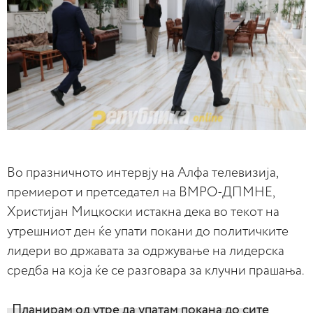
Во празничното интервју на Алфа телевизија,
премиерот и претседател на ВМРО-ДПМНЕ,
Христијан Мицкоски истакна дека во текот на
утрешниот ден ќе упати покани до политичките
лидери во државата за одржување на лидерска
средба на која ќе се разговара за клучни прашања.
„Планирам од утре да упатам покана до сите