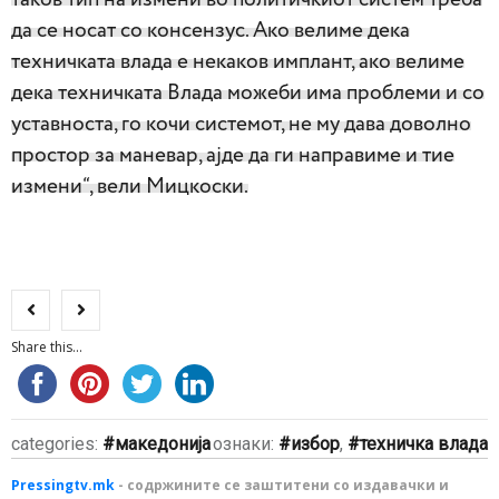
да се носат со консензус. Ако велиме дека
техничката влада е некаков имплант, ако велиме
дека техничката Влада можеби има проблеми и со
уставноста, го кочи системот, не му дава доволно
простор за маневар, ајде да ги направиме и тие
измени“, вели Мицкоски.
Share this...
categories:
македонија
ознаки:
избор
,
техничка влада
Pressingtv.mk
- содржините се заштитени со издавачки и