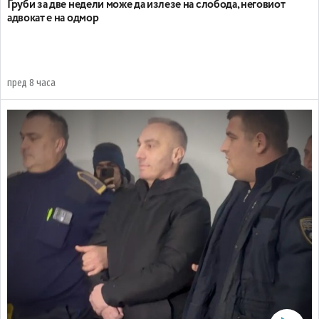
Груби за две недели може да излезе на слобода, неговиот
адвокат е на одмор
пред 8 часа