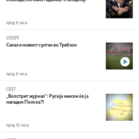
пред 8 часа
СПОРТ
Салах е новиот султан во Трабзон
пред 8 часа
СВЕТ
„Волстрит журнал“: Русија наесен ќе ја
нападне Полска?!
пред 10 часа