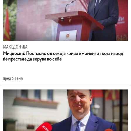
МАКЕДОНИЈА
Мицкоски: Поопасно од секоја криза е моментот кога народ
ќе престане да верува во себе
пред 5 дена