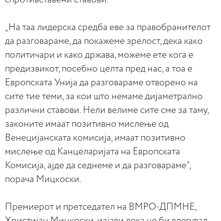
„На таа лидерска средба еве за правобранителот
да разговараме, да покажеме зрелост, дека како
политичари и како држава, можеме ете кога е
предизвикот, посебно целта пред нас, а тоа е
Европската Унија да разговараме отворено на
сите тие теми, за кои што немаме дијаметрално
различни ставови. Нели велиме сите сме за таму,
законите имаат позитивно мислење од
Венецијанската комисија, имаат позитивно
мислење од Канцеларијата на Европската
Комисија, ајде да седнеме и да разговараме“,
порача Мицкоски.
Премиерот и претседател на ВМРО-ДПМНЕ,
Христијан Мицкоски, изјави дека не би влегувал