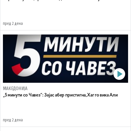
пред 2 дена
МАКЕДОНИЈА
„5 минути со Чавез“: Зајас абер пристигна, Хаг го вика Али
пред 2 дена