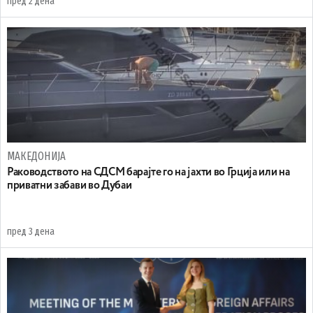
пред 2 дена
МАКЕДОНИЈА
Раководството на СДСМ барајте го на јахти во Грција или на
приватни забави во Дубаи
пред 3 дена