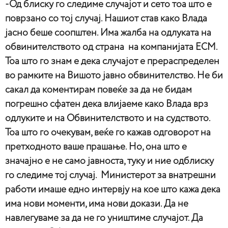
-Од блиску го следиме случајот и сето тоа што е
поврзано со тој случај. Нашиот став како Влада
јасно беше соопштен. Има жалба на одлуката на
обвинителството од страна на компанијата ЕСМ.
Тоа што го знам е дека случајот е прераспределен
во рамките на Вишото јавно обвинителство. Не би
сакал да коментирам повеќе за да не бидам
погрешно сфатен дека влијаеме како Влада врз
одлуките и на Обвинителството и на судството.
Тоа што го очекувам, веќе го кажав одговорот на
претходното ваше прашање. Но, она што е
значајно е не само јавноста, туку и ние одблиску
го следиме тој случај. Министерот за внатрешни
работи имаше едно интервју на кое што кажа дека
има нови моменти, има нови докази. Да не
навлегуваме за да не го уништиме случајот. Да