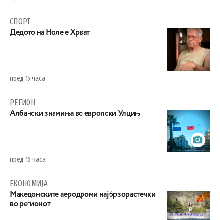
СПОРТ
Дедото на Ноле е Хрват
пред 15 часа
РЕГИОН
Aлбански знамиња во европски Улцињ
пред 16 часа
ЕКОНОМИЈА
Maкедонските аеродроми најбрзорастечки
во регионот