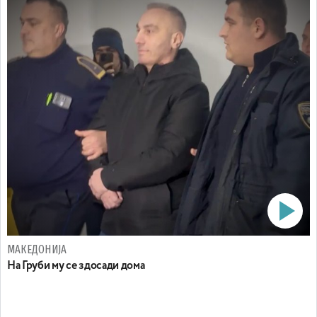
МАКЕДОНИЈА
На Груби му се здосади дома