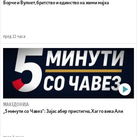
Борче и Вулнет, братство и единство на жими мајка
пред 22 часа
МАКЕДОНИЈА
„5 минути со Чавез“: Зајас абер пристигна, Хаг го вика Али