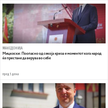
МАКЕДОНИЈА
Мицкоски: Поопасно од секоја криза е моментот кога народ
ќе престане да верува во себе
пред 5 дена