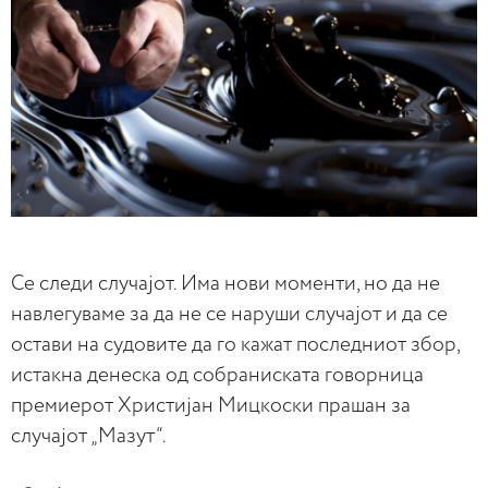
Се следи случајот. Има нови моменти, но да не
навлегуваме за да не се наруши случајот и да се
остави на судовите да го кажат последниот збор,
истакна денеска од собраниската говорница
премиерот Христијан Мицкоски прашан за
случајот „Мазут“.