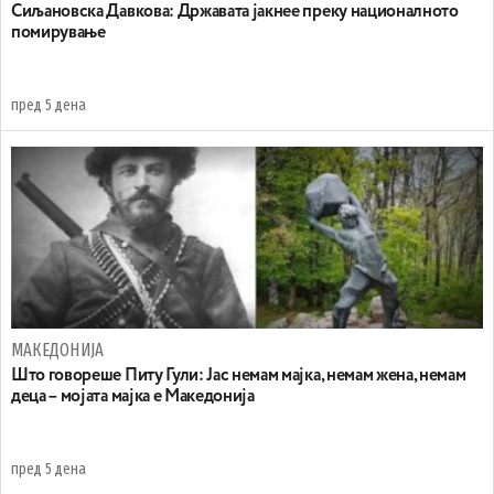
Сиљановска Давкова: Државата јакнее преку националното
помирување
пред 5 дена
МАКЕДОНИЈА
Што говореше Питу Гули: Јас немам мајка, немам жена, немам
деца – мојата мајка е Македонија
пред 5 дена