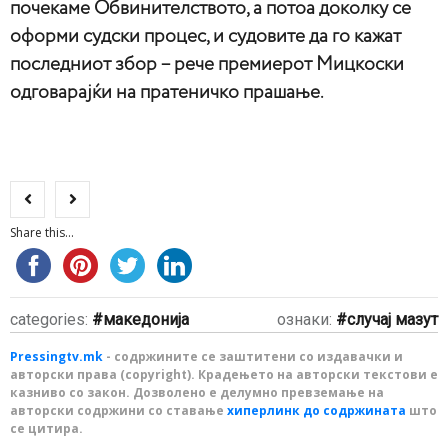
почекаме Обвинителството, а потоа доколку се
оформи судски процес, и судовите да го кажат
последниот збор – рече премиерот Мицкоски
одговарајќи на пратеничко прашање.
Share this...
categories:
македонија
ознаки:
случај мазут
Pressingtv.mk
- содржините се заштитени со издавачки и
авторски права (copyright). Крадењето на авторски текстови е
казниво со закон. Дозволено е делумно превземање на
авторски содржини со ставање
хиперлинк до содржината
што
се цитира.