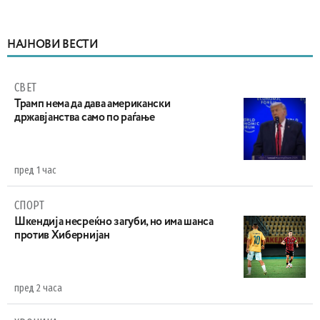
НАЈНОВИ ВЕСТИ
СВЕТ
Трамп нема да дава американски
државјанства само по раѓање
пред 1 час
СПОРТ
Шкендија несреќно загуби, но има шанса
против Хибернијан
пред 2 часа