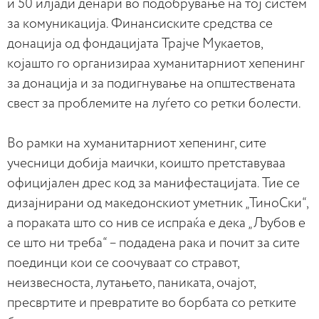
и 50 илјади денари во подобрување на тој систем
за комуникација. Финансиските средства се
донација од фондацијата Трајче Мукаетов,
којашто го организираа хуманитарниот хепенинг
за донација и за подигнување на општествената
свест за проблемите на луѓето со ретки болести.
Во рамки на хуманитарниот хепенинг, сите
учесници добија маички, коишто претставуваа
официјален дрес код за манифестацијата. Тие се
дизајнирани од македонскиот уметник „ТиноСки“,
а пораката што со нив се испраќа е дека „Љубов е
се што ни треба“ – подадена рака и почит за сите
поединци кои се соочуваат со стравот,
неизвесноста, лутањето, паниката, очајот,
пресвртите и превратите во борбата со ретките