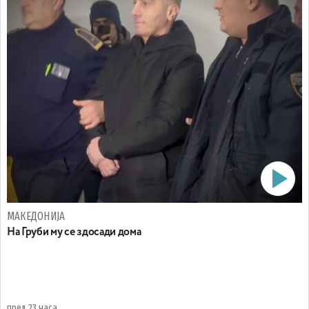
МАКЕДОНИЈА
На Груби му се здосади дома
пред 23 часа