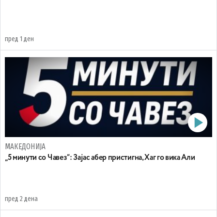
пред 1 ден
МАКЕДОНИЈА
„5 минути со Чавез“: Зајас абер пристигна, Хаг го вика Али
пред 2 дена