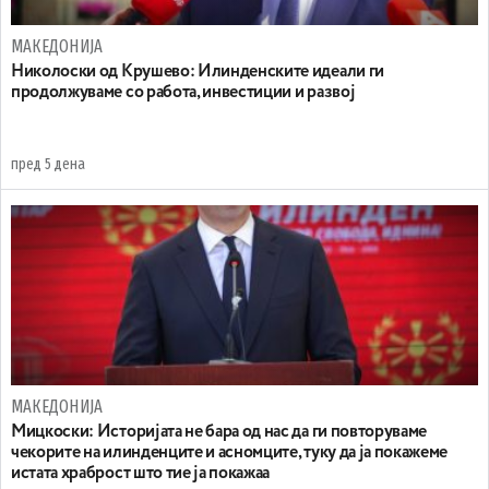
МАКЕДОНИЈА
Николоски од Крушево: Илинденските идеали ги
продолжуваме со работа, инвестиции и развој
пред 5 дена
МАКЕДОНИЈА
Мицкоски: Историјата не бара од нас да ги повторуваме
чекорите на илинденците и асномците, туку да ја покажеме
истата храброст што тие ја покажаа