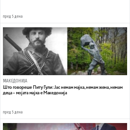
пред 5 дена
МАКЕДОНИЈА
Што говореше Питу Гули: Јас немам мајка, немам жена, немам
деца – мојата мајка е Македонија
пред 5 дена