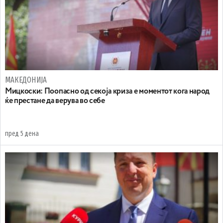
МАКЕДОНИЈА
Мицкоски: Поопасно од секоја криза е моментот кога народ
ќе престане да верува во себе
пред 5 дена