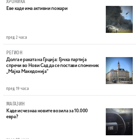
ХРОНИКА
Eве каде има активни пожари
пред 2 часа
РЕГИОН
Долга е раката на Грција: Грчка партија
спречи во Нови Сад да се постави споменик
„Мајка Македонија“
пред 19 часа
МАГАЗИН
Каде исчезнаа новите возила за 10.000
евра?