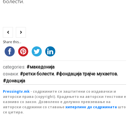
болести.
Share this...
categories:
македонија
ознаки:
ретки болести
,
фондација трајче мукаетов
,
донација
Pressingtv.mk
- содржините се заштитени со издавачки и
авторски права (copyright). Крадењето на авторски текстови е
казниво со закон. Дозволено е делумно превземање на
авторски содржини со ставање
хиперлинк до содржината
што
се цитира.