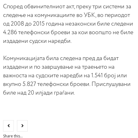
Според обвинителниот акт, преку три системи за
следење на комуникациите во УБК, во периодот
од 2008 до 2015 година незаконски биле следени
4.286 телефонски броеви за кои воопшто не биле
издадени судски наредби.
Комуникацијата била следена пред да бидат
издадени и по завршување на траењето на
важноста на судските наредби на 1.541 број или
вкупно 5.827 телефонски броеви. Прислушувани
биле над 20 илјади граѓани.
Share this...