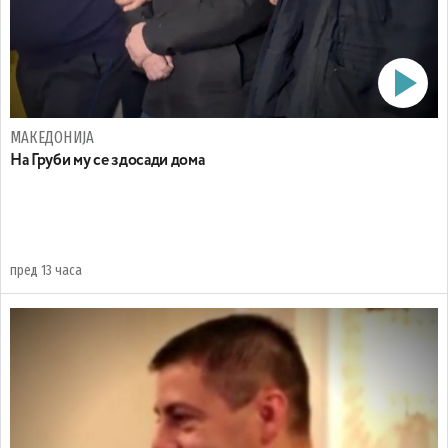
МАКЕДОНИЈА
На Груби му се здосади дома
пред 13 часа