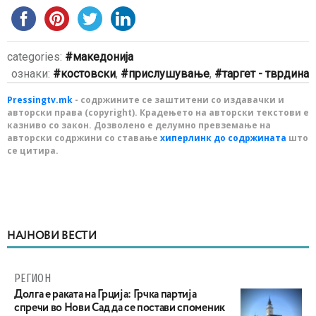
categories:
македонија
ознаки:
костовски
,
прислушување
,
таргет - тврдина
Pressingtv.mk
- содржините се заштитени со издавачки и
авторски права (copyright). Крадењето на авторски текстови е
казниво со закон. Дозволено е делумно превземање на
авторски содржини со ставање
хиперлинк до содржината
што
се цитира.
НАЈНОВИ ВЕСТИ
РЕГИОН
Долга е раката на Грција: Грчка партија
спречи во Нови Сад да се постави споменик