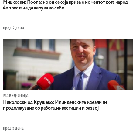
Мицкоски: Поопасно од секоја криза е моментот кога народ
ќе престане да верува во себе
пред 4 дена
МАКЕДОНИЈА
Николоски од Крушево: Илинденските идеали ги
продолжуваме со работа, инвестиции и развој
пред 5 дена