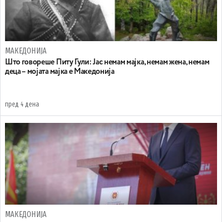
МАКЕДОНИЈА
Што говореше Питу Гули: Јас немам мајка, немам жена, немам
деца – мојата мајка е Македонија
пред 4 дена
МАКЕДОНИЈА