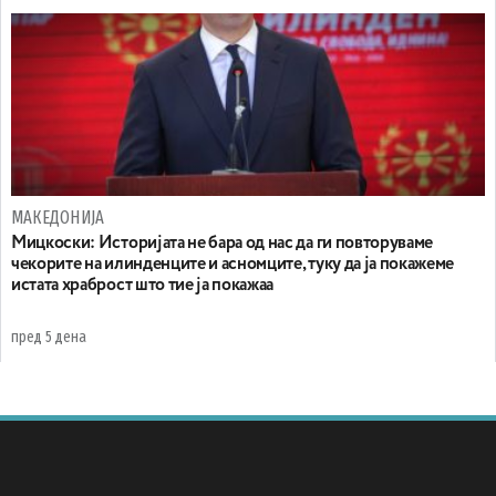
МАКЕДОНИЈА
Мицкоски: Историјата не бара од нас да ги повторуваме
чекорите на илинденците и асномците, туку да ја покажеме
истата храброст што тие ја покажаа
пред 5 дена