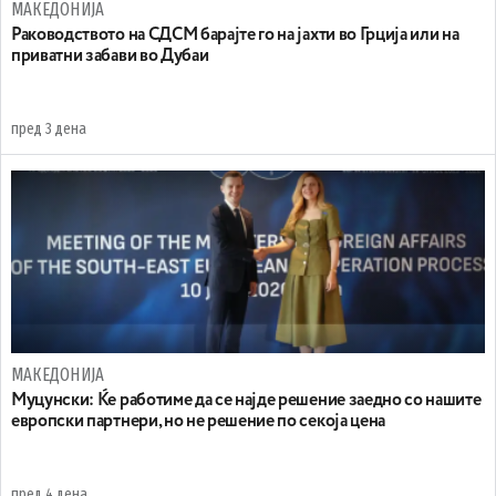
МАКЕДОНИЈА
Раководството на СДСМ барајте го на јахти во Грција или на
приватни забави во Дубаи
пред 3 дена
МАКЕДОНИЈА
Муцунски: Ќе работиме да се најде решение заедно со нашите
европски партнери, но не решение по секоја цена
пред 4 дена