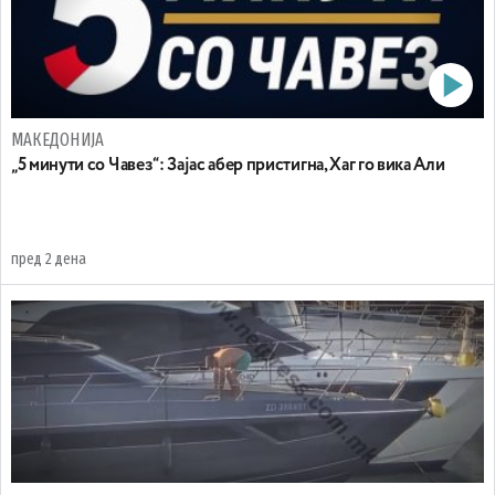
МАКЕДОНИЈА
„5 минути со Чавез“: Зајас абер пристигна, Хаг го вика Али
пред 2 дена