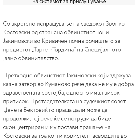
Со вкрстено испрашување на сведокот Звонко
Костовски од странана обвинетиот Тони
Јакимовски во Кривичен почна рочиштето за
предметот „Таргет-Тврдина“ на Специјалното
јавно обвинителство.
Претходно обвинетиот Јакимовски кој издржува
казна затвор во Куманово рече дека не му е добра
здравствената состојба, односно имал висок
притисок. Претседателката на судечкиот совет
Џенета Бектовиќ го праша дали може да
продолжи, тој рече ќе се потруди да биде
сконцентриран и му постави прашање на
Костовски за тоа кој ги користел пасвордите во