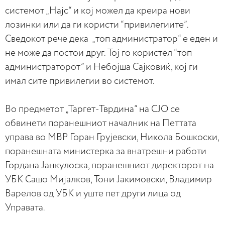
системот „Најс“ и кој можел да креира нови
лозинки или да ги користи “привилегиите”.
Сведокот рече дека „топ администратор“ е еден и
не може да постои друг. Тој го користел “топ
администраторот” и Небојша Сајковиќ, кој ги
имал сите привилегии во системот.
Во предметот „Таргет-Тврдина“ на СЈО се
обвинети поранешниот началник на Петтата
управа во МВР Горан Грујевски, Никола Бошкоски,
поранешната министерка за внатрешни работи
Гордана Јанкулоска, поранешниот директорот на
УБК Сашо Мијалков, Тони Јакимовски, Владимир
Варелов од УБК и уште пет други лица од
Управата.