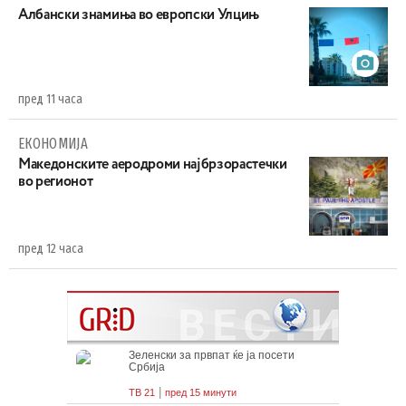
Aлбански знамиња во европски Улцињ
пред 11 часа
ЕКОНОМИЈА
Maкедонските аеродроми најбрзорастечки
во регионот
пред 12 часа