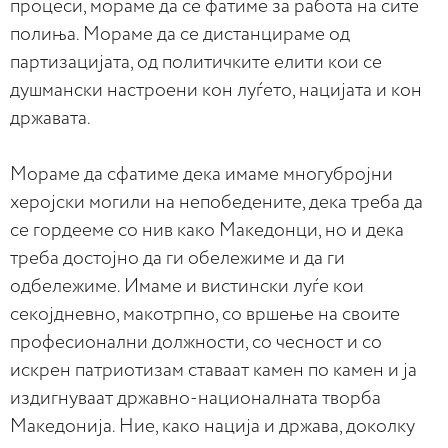
процеси, мораме да се фатиме за работа на сите
полиња. Мораме да се дистанцираме од
партизацијата, од политичките елити кои се
душмански настроени кон луѓето, нацијата и кон
државата.
Мораме да сфатиме дека имаме многубројни
херојски могили на непобедените, дека треба да
се гордееме со нив како Македонци, но и дека
треба достојно да ги обележиме и да ги
одбележиме. Имаме и вистински луѓе кои
секојдневно, макотрпно, со вршење на своите
професионални должности, со чесност и со
искрен патриотизам ставаат камен по камен и ја
издигнуваат државно-националната творба
Македонија. Ние, како нација и држава, доколку