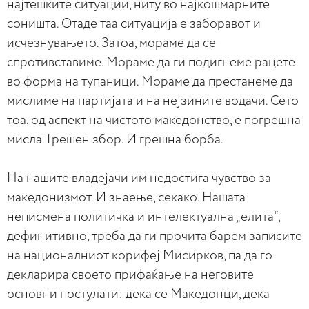
најтешките ситуации, ниту во најкошмарните
соништа. Отаде таа ситуација е заборавот и
исчезнувањето. Затоа, мораме да се
спротивставиме. Мораме да ги подигнеме рацете
во форма на тупаници. Мораме да престанеме да
мислиме на партијата и на нејзините водачи. Сето
тоа, од аспект на чистото македонство, е погрешна
мисла. Грешен збор. И грешна борба.
На нашите владејачи им недостига чувство за
македонизмот. И знаење, секако. Нашата
неписмена политичка и интелектуална „елита“,
дефинитивно, треба да ги прочита барем записите
на националниот корифеј Мисирков, па да го
декларира своето прифаќање на неговите
основни постулати: дека се Македонци, дека