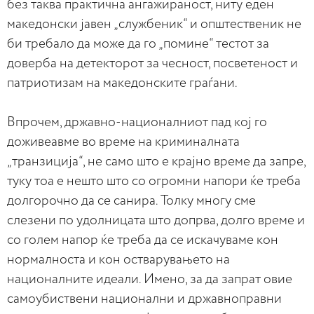
без таква практична ангажираност, ниту еден
македонски јавен „службеник“ и општественик не
би требало да може да го „помине“ тестот за
доверба на детекторот за чесност, посветеност и
патриотизам на македонските граѓани.
Впрочем, државно-националниот пад кој го
доживеавме во време на криминалната
„транзиција“, не само што е крајно време да запре,
туку тоа е нешто што со огромни напори ќе треба
долгорочно да се санира. Толку многу сме
слезени по удолницата што допрва, долго време и
со голем напор ќе треба да се искачуваме кон
нормалноста и кон остварувањето на
националните идеали. Имено, за да запрат овие
самоубиствени национални и државноправни