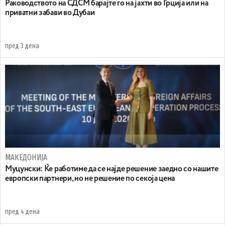
Раководството на СДСМ барајте го на јахти во Грција или на
приватни забави во Дубаи
пред 3 дена
МАКЕДОНИЈА
Муцунски: Ќе работиме да се најде решение заедно со нашите
европски партнери, но не решение по секоја цена
пред 4 дена