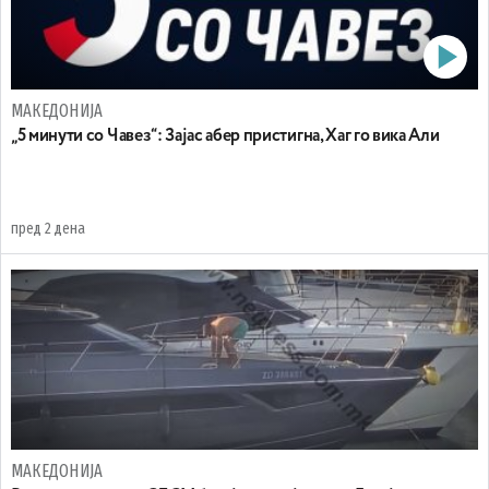
МАКЕДОНИЈА
„5 минути со Чавез“: Зајас абер пристигна, Хаг го вика Али
пред 2 дена
МАКЕДОНИЈА