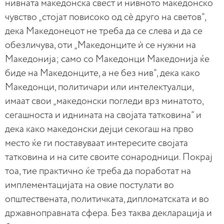
нивната македонска свест и нивното македонско
чувство „стојат повисоко од сè друго на светов“,
дека Македонецот не треба да се слева и да се
обезличува, оти „Македонците ѝ се нужни на
Македонија; само со Македонци Македонија ќе
биде на Македонците, а не без нив“, дека како
Македонци, политичари или интелектуалци,
имаат свои „македонски погледи врз минатото,
сегашноста и иднината на својата татковина“ и
дека како македонски дејци секогаш на прво
место ќе ги поставуваат интересите својата
татковина и на сите своите сонародници. Покрај
тоа, тие практично ќе треба да поработат на
имплементацијата на овие постулати во
општествената, политичката, дипломатската и во
државноправната сфера. Без таква декларација и