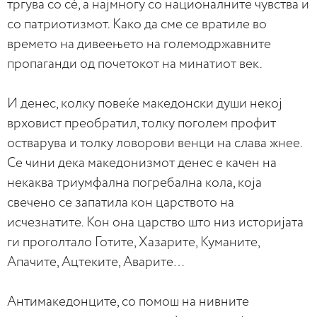
тргува со сè, а најмногу со националните чувства и
со патриотизмот. Како да сме се вратиле во
времето на дивеењето на големодржавните
пропаганди од почетокот на минатиот век.
И денес, колку повеќе македонски души некој
врховист преобратил, толку поголем профит
остварува и толку ловорови венци на слава жнее.
Се чини дека македонизмот денес е качен на
некаква триумфална погребална кола, која
свечено се запатила кон царството на
исчезнатите. Кон она царство што низ историјата
ги проголтало Готите, Хазарите, Куманите,
Апачите, Ацтеките, Аварите…
Антимакедонците, со помош на нивните