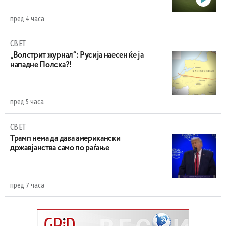
пред 4 часа
СВЕТ
„Волстрит журнал“: Русија наесен ќе ја
нападне Полска?!
пред 5 часа
СВЕТ
Трамп нема да дава американски
државјанства само по раѓање
пред 7 часа