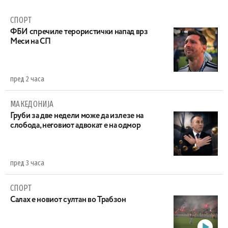
СПОРТ
ФБИ спречиле терористички напад врз
Меси на СП
пред 2 часа
МАКЕДОНИЈА
Груби за две недели може да излезе на
слобода, неговиот адвокат е на одмор
пред 3 часа
СПОРТ
Салах е новиот султан во Трабзон