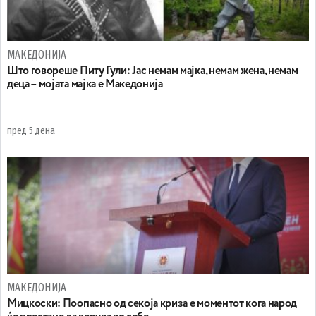
МАКЕДОНИЈА
Што говореше Питу Гули: Јас немам мајка, немам жена, немам
деца – мојата мајка е Македонија
пред 5 дена
МАКЕДОНИЈА
Мицкоски: Поопасно од секоја криза е моментот кога народ