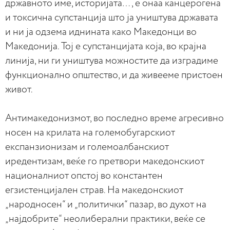
државното име, историјата…, е онаа канцерогена
и токсична супстанција што ја уништува државата
и ни ја одзема иднината како Македонци во
Македонија. Тој е супстанцијата која, во крајна
линија, ни ги уништува можностите да изградиме
функционално општество, и да живееме пристоен
живот.
Антимакедонизмот, во последно време агресивно
носен на крилата на големобугарскиот
експанзионизам и големоалбанскиот
иредентизам, веќе го претвори македонскиот
националниот опстој во константен
егзистенцијален страв. На македонскиот
„народносен“ и „политички“ пазар, во духот на
„најдобрите“ неолиберални практики, веќе се