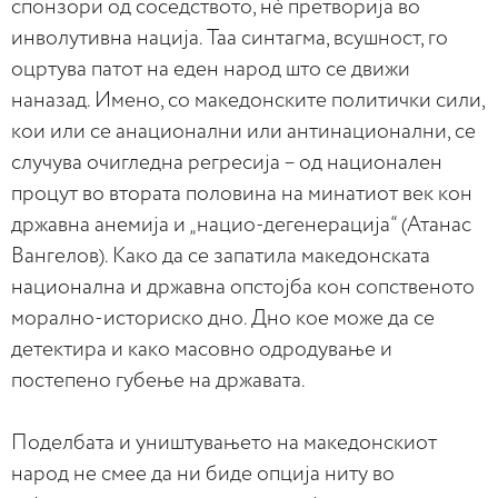
спонзори од соседството, нè претворија во
инволутивна нација. Таа синтагма, всушност, го
оцртува патот на еден народ што се движи
наназад. Имено, со македонските политички сили,
кои или се анационални или антинационални, се
случува очигледна регресија – од национален
процут во втората половина на минатиот век кон
државна анемија и „нацио-дегенерација“ (Атанас
Вангелов). Како да се запатила македонската
национална и државна опстојба кон сопственото
морално-историско дно. Дно кое може да се
детектира и како масовно одродување и
постепено губење на државата.
Поделбата и уништувањето на македонскиот
народ не смее да ни биде опција ниту во