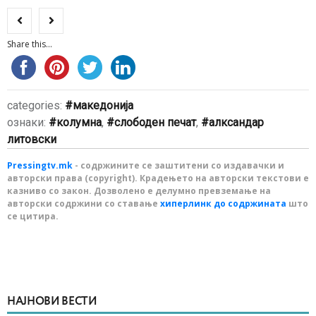
Share this...
categories:
македонија
ознаки:
колумна
,
слободен печат
,
алксандар
литовски
Pressingtv.mk
- содржините се заштитени со издавачки и
авторски права (copyright). Крадењето на авторски текстови е
казниво со закон. Дозволено е делумно превземање на
авторски содржини со ставање
хиперлинк до содржината
што
се цитира.
НАЈНОВИ ВЕСТИ