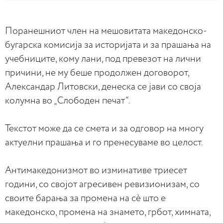
Поранешниот член на мешовитата македонско-
бугарска комисија за историјата и за прашања на
учебниците, кому лани, под превезот на лични
причини, не му беше продолжен договорот,
Александар Литовски, денеска се јави со своја
колумна во „Слободен печат“.
Текстот може да се смета и за одговор на многу
актуелни прашања и го пренесуваме во целост.
Антимакедонизмот во изминативе триесет
години, со својот агресивен ревизионизам, со
своите барања за промена на сè што е
македонско, промена на знамето, грбот, химната,