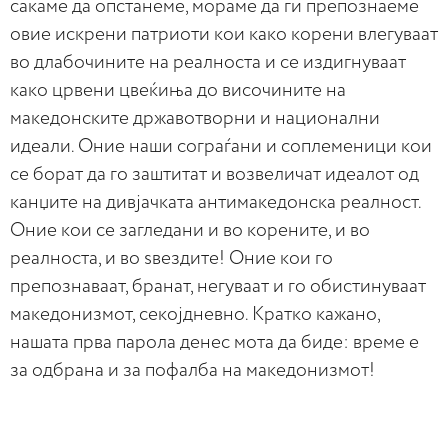
сакаме да опстанеме, мораме да ги препознаеме
овие искрени патриоти кои како корени влегуваат
во длабочините на реалноста и се издигнуваат
како црвени цвеќиња до височините на
македонските државотворни и национални
идеали. Оние наши сограѓани и соплеменици кои
се борат да го заштитат и возвеличат идеалот од
канџите на дивјачката антимакедонска реалност.
Оние кои се загледани и во корените, и во
реалноста, и во ѕвездите! Оние кои го
препознаваат, бранат, негуваат и го обистинуваат
македонизмот, секојдневно. Кратко кажано,
нашата прва парола денес мота да биде: време е
за одбрана и за пофалба на македонизмот!