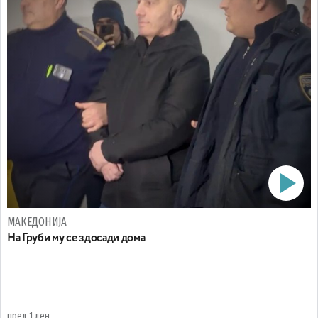
МАКЕДОНИЈА
На Груби му се здосади дома
пред 1 ден