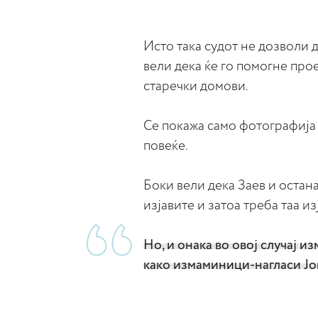
Исто така судот не дозволи да
вели дека ќе го помогне про
старечки домови.
Се покажа само фотографија 
повеќе.
Боки вели дека Заев и остана
изјавите и затоа треба таа из
Но, и онака во овој случај 
како измаминици-нагласи Јо