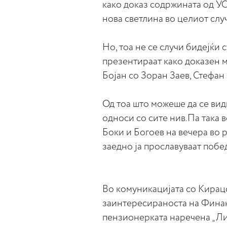
како доказ содржината од У
нова светлина во целиот случ
Но, тоа не се случи бидејќи 
презентираат како доказен м
Бојан со Зоран Заев, Стефан
Од тоа што можеше да се вид
односи со сите нив.Па така 
Боки и Богоев на вечера во р
заедно ја прославуваат побе
Во комуникацијата со Кирацо
заинтересираноста на Финани
пензионерката наречена „Ли