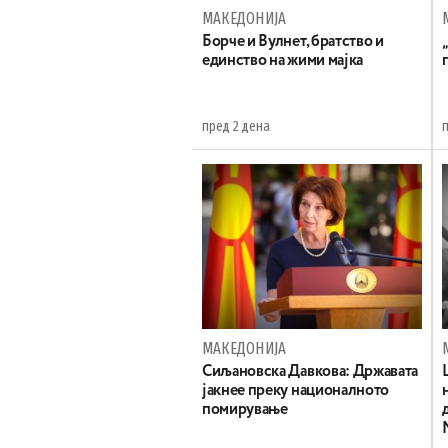
МАКЕДОНИЈА
Борче и Вулнет, братство и
единство на жими мајка
пред 2 дена
МАКЕДОНИЈА
Сиљановска Давкова: Државата
јакнее преку националното
помирување