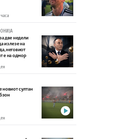
 часа
ОНИЈА
за две недели
а излезе на
да, неговиот
т е на одмор
ден
е новиот султан
абзон
ден