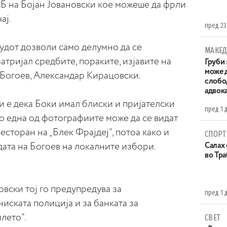
СБ на Бојан Јовановски кое можеше да фрли
ај.
пред 23
судот дозволи само делумно да се
МАКЕД
атријал средбите, пораките, изјавите на
Груби 
може д
 Богоев, Александар Кирацовски.
слобо
адвока
и е дека Боки имал блиски и пријателски
пред 1 
во една од фотографиите може да се видат
есторан на „Блек Фрајдеј“, потоа како и
СПОРТ
дата на Богоев на локалните избори.
Салах 
во Тр
вски тој го предупредува за
пред 1 
ската полиција и за банката за
лето“.
СВЕТ