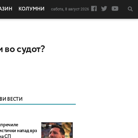
АЗИН
КОЛУМНИ
сабота, 8 август 2026
и во судот?
ВИ ВЕСТИ
пречиле
истички напад врз
на СП