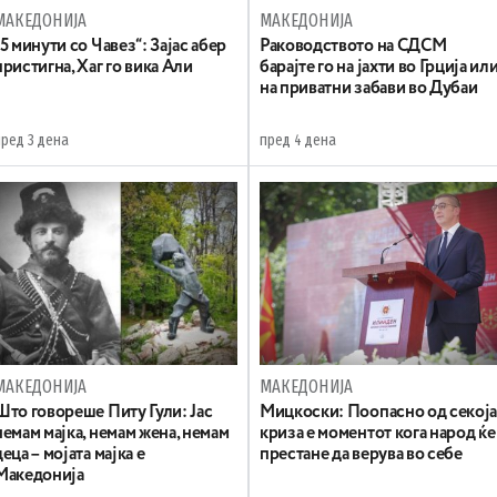
МАКЕДОНИЈА
МАКЕДОНИЈА
„5 минути со Чавез“: Зајас абер
Раководството на СДСМ
пристигна, Хаг го вика Али
барајте го на јахти во Грција ил
на приватни забави во Дубаи
пред 3 дена
пред 4 дена
МАКЕДОНИЈА
МАКЕДОНИЈА
Што говореше Питу Гули: Јас
Мицкоски: Поопасно од секој
немам мајка, немам жена, немам
криза е моментот кога народ ќе
деца – мојата мајка е
престане да верува во себе
Македонија