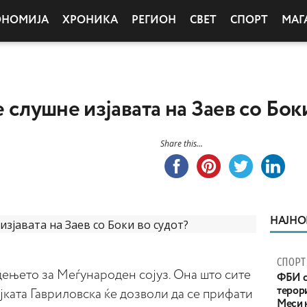
ОНОМИЈА
ХРОНИКА
РЕГИОН
СВЕТ
СПОРТ
МАГ
е слушне изјавата на Заев со Бок
Share this...
НАЈНО
СПОРТ
дењето за Меѓународен сојуз. Она што сите
ФБИ с
терор
дијката Гавриловска ќе дозволи да се прифати
Меси 