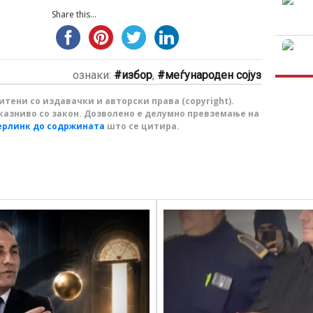
Share this...
ознаки:
избор
,
меѓународен сојуз
тени со издавачки и авторски права (copyright).
казниво со закон. Дозволено е делумно превземање на
ерлинк до содржината
што се цитира.