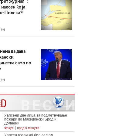
трит журнал“:
 наесен ќе ја
не Полска?!
ден
нема да дава
кански
анства само по
е
ден