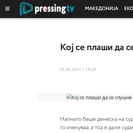
МАКЕДОНИЈА
ЕК
Кој се плаши да с
26.05.2021 / 16:26
Напнато беше денеска на су
го очекуваа, а тоа е дали су