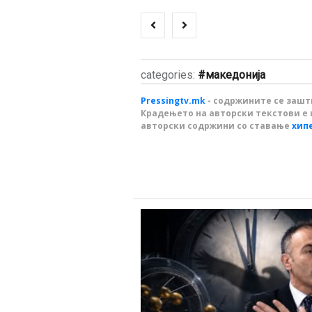
categories:
македонија
Pressingtv.mk
- содржините се зашти
Крадењето на авторски текстови е 
авторски содржини со ставање
хип