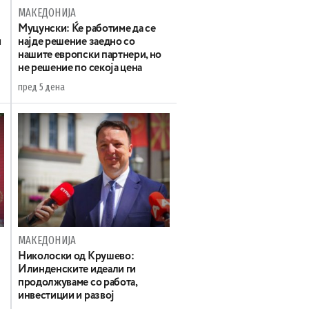
МАКЕДОНИЈА
Муцунски: Ќе работиме да се
и
најде решение заедно со
нашите европски партнери, но
не решение по секоја цена
пред 5 дена
МАКЕДОНИЈА
а
Николоски од Крушево:
Илинденските идеали ги
продолжуваме со работа,
инвестиции и развој