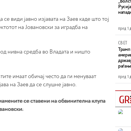
„Волс
Русија
напад
 се види јавно изјавата на Заев каде што тој
ектотот на Јовановски за иградба на
пред 1 
СВЕТ
Трамп 
од нивна средба во Владата и ништо
амери
државј
раѓањ
тите имаат обичај често да ги менуваат
пред 1 
јава на Заев да се слушне јавно.
измамените се ставени на обвинителна клупа
вановски.