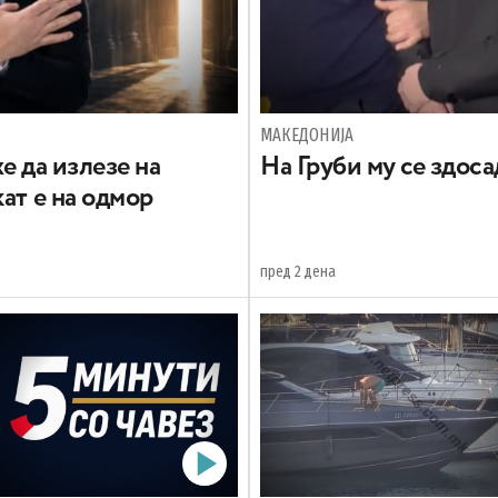
МАКЕДОНИЈА
е да излезе на
На Груби му се здос
ат е на одмор
пред 2 дена