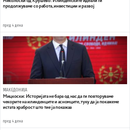
Николоски од Крушево: Илинденските идеали ги
продолжуваме со работа, инвестиции и развој
пред 4 дена
МАКЕДОНИЈА
Мицкоски: Историјата не бара од нас да ги повторуваме
чекорите на илинденците и асномците, туку да ја покажеме
истата храброст што тие ја покажаа
пред 4 дена