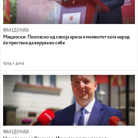
МАКЕДОНИЈА
Мицкоски: Поопасно од секоја криза е моментот кога народ
ќе престане да верува во себе
пред 4 дена
МАКЕДОНИЈА