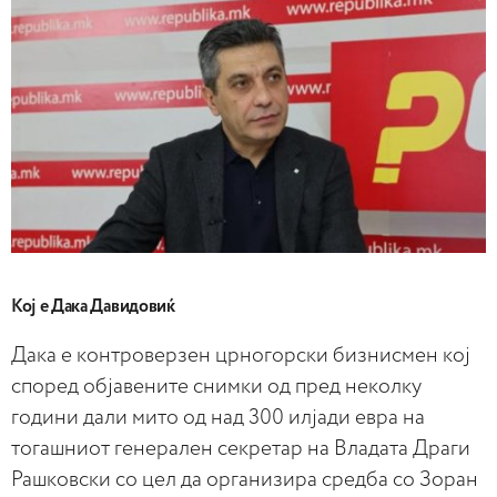
Кој е Дака Давидовиќ
Дака е контроверзен црногорски бизнисмен кој
според објавените снимки од пред неколку
години дали мито од над 300 илјади евра на
тогашниот генерален секретар на Владата Драги
Рашковски со цел да организира средба со Зоран