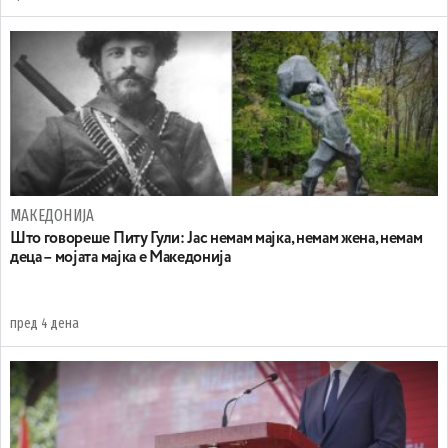
МАКЕДОНИЈА
Што говореше Питу Гули: Јас немам мајка, немам жена, немам
деца – мојата мајка е Македонија
пред 4 дена