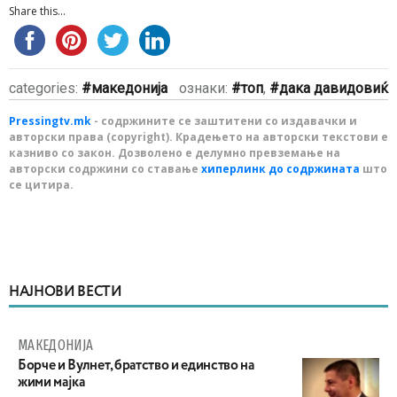
Share this...
categories:
македонија
ознаки:
топ
,
дака давидовиќ
Pressingtv.mk
- содржините се заштитени со издавачки и
авторски права (copyright). Крадењето на авторски текстови е
казниво со закон. Дозволено е делумно превземање на
авторски содржини со ставање
хиперлинк до содржината
што
се цитира.
НАЈНОВИ ВЕСТИ
МАКЕДОНИЈА
Борче и Вулнет, братство и единство на
жими мајка