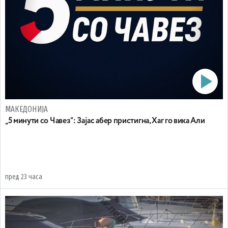
МАКЕДОНИЈА
„5 минути со Чавез“: Зајас абер пристигна, Хаг го вика Али
пред 23 часа