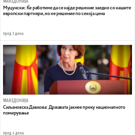
МАКЕДОНИЈА
Муцунски: Ќе работиме да се најде решение заедно со нашите
европски партнери, но не решение по секоја цена
пред 3 дена
МАКЕДОНИЈА
Сиљановска Давкова: Државата јакнее преку националното
помирување
пред 4 дена