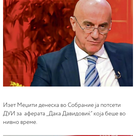
Изет Меџити денеска во Собрание ја потсети
ДУИ за аферата „Дака Давидовиќ“ која беше во
нивно време.