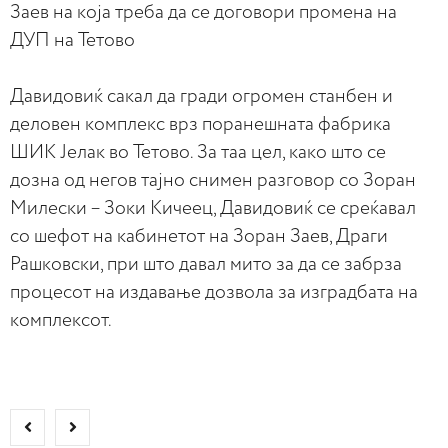
Заев на која треба да се договори промена на
ДУП на Тетово
Давидовиќ сакал да гради огромен станбен и
деловен комплекс врз поранешната фабрика
ШИК Јелак во Тетово. За таа цел, како што се
дозна од негов тајно снимен разговор со Зоран
Милески – Зоки Кичеец, Давидовиќ се среќавал
со шефот на кабинетот на Зоран Заев, Драги
Рашковски, при што давал мито за да се забрза
процесот на издавање дозвола за изградбата на
комплексот.