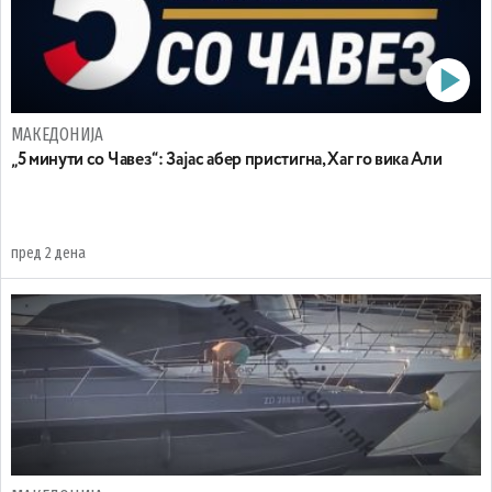
МАКЕДОНИЈА
„5 минути со Чавез“: Зајас абер пристигна, Хаг го вика Али
пред 2 дена