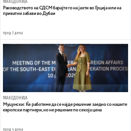
МАКЕДОНИЈА
Раководството на СДСМ барајте го на јахти во Грција или на
приватни забави во Дубаи
пред 3 дена
МАКЕДОНИЈА
Муцунски: Ќе работиме да се најде решение заедно со нашите
европски партнери, но не решение по секоја цена
пред 4 дена