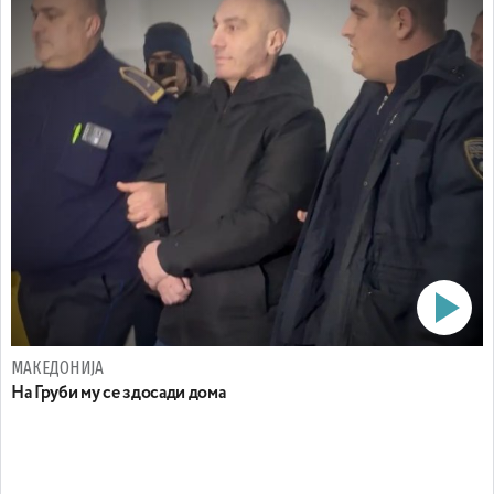
МАКЕДОНИЈА
На Груби му се здосади дома