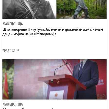
МАКЕДОНИЈА
Што говореше Питу Гули: Јас немам мајка, немам жена, немам
деца – мојата мајка е Македонија
пред 5 дена
МАКЕДОНИЈА