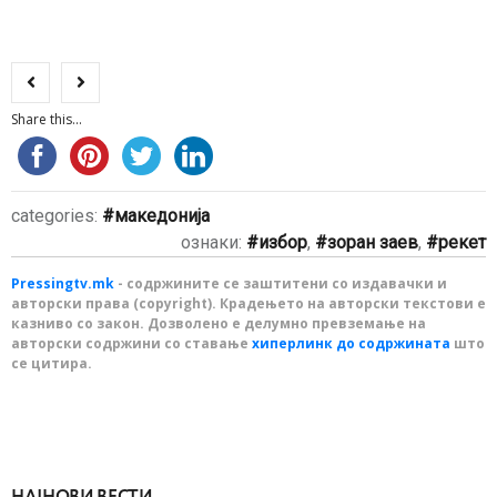
Share this...
categories:
македонија
ознаки:
избор
,
зоран заев
,
рекет
Pressingtv.mk
- содржините се заштитени со издавачки и
авторски права (copyright). Крадењето на авторски текстови е
казниво со закон. Дозволено е делумно превземање на
авторски содржини со ставање
хиперлинк до содржината
што
се цитира.