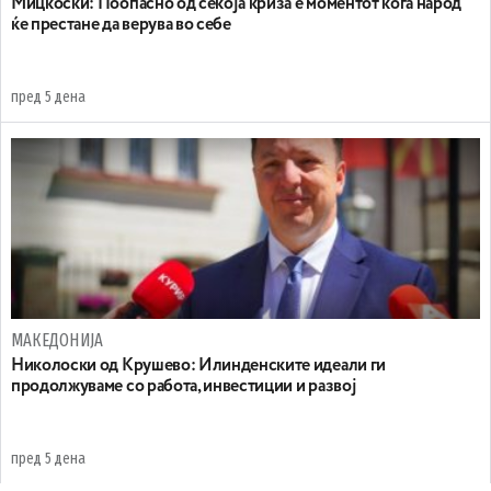
Мицкоски: Поопасно од секоја криза е моментот кога народ
ќе престане да верува во себе
пред 5 дена
МАКЕДОНИЈА
Николоски од Крушево: Илинденските идеали ги
продолжуваме со работа, инвестиции и развој
пред 5 дена