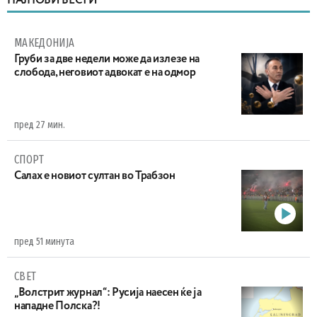
НАЈНОВИ ВЕСТИ
МАКЕДОНИЈА
Груби за две недели може да излезе на
слобода, неговиот адвокат е на одмор
пред 27 мин.
СПОРТ
Салах е новиот султан во Трабзон
пред 51 минута
СВЕТ
„Волстрит журнал“: Русија наесен ќе ја
нападне Полска?!