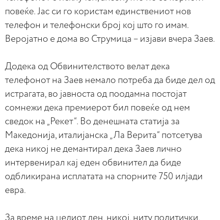
повеќе. Јас си го користам единствениот нов
телефон и телефонски број кој што го имам.
Веројатно е дома во Струмица – изјави вчера Заев.
Додека од Обвинителството велат дека
телефонот на Заев немало потреба да биде дел од
истрагата, во јавноста од поодамна постојат
сомнежи дека премиерот бил повеќе од нем
сведок на „Рекет“. Во денешната статија за
Македонија, италијанска „Ла Верита“ потсетува
дека никој не демантирал дека Заев лично
интервенирал кај еден обвинител да биде
одбликирана исплатата на спорните 750 илјади
евра.
За време на целиот ден, никој, ниту политички,