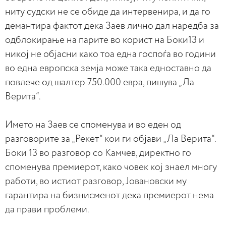
ниту судски не се обиде да интервенира, и да го
демантира фактот дека Заев лично дал наредба за
одблокирање на парите во корист на Боки13 и
никој не објасни како тоа една госпоѓа во години
во една европска земја може така едноставно да
повлече од шалтер 750.000 евра, пишува „Ла
Верита“.
Името на Заев се споменува и во еден од
разговорите за „Рекет“ кои ги објави „Ла Верита“.
Боки 13 во разговор со Камчев, директно го
споменува премиерот, како човек кој знаел многу
работи, во истиот разговор, Јовановски му
гарантира на бизнисменот дека премиерот нема
да прави проблеми.