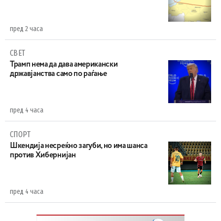
пред 2 часа
СВЕТ
Трамп нема да дава американски
државјанства само по раѓање
пред 4 часа
СПОРТ
Шкендија несреќно загуби, но има шанса
против Хибернијан
пред 4 часа