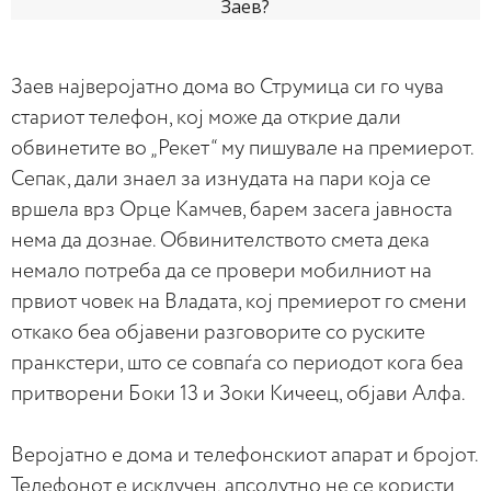
Заев најверојатно дома во Струмица си го чува
стариот телефон, кој може да открие дали
обвинетите во „Рекет“ му пишувале на премиерот.
Сепак, дали знаел за изнудата на пари која се
вршела врз Орце Камчев, барем засега јавноста
нема да дознае. Обвинителството смета дека
немало потреба да се провери мобилниот на
првиот човек на Владата, кој премиерот го смени
откако беа објавени разговорите со руските
пранкстери, што се совпаѓа со периодот кога беа
притворени Боки 13 и Зоки Кичеец, објави Алфа.
Веројатно е дома и телефонскиот апарат и бројот.
Телефонот е исклучен, апсолутно не се користи