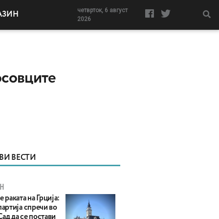
четврток, 6 август
АЗИН
2026
осовците
ВИ ВЕСТИ
Н
е раката на Грција:
партија спречи во
ад да се постави