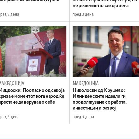
не решение по секоја цена
пред 2 дена
пред 3 дена
МАКЕДОНИЈА
МАКЕДОНИЈА
Мицкоски: Поопасно од секоја
Николоски од Крушево:
криза е моментот кога народ ќе
Илинденските идеали ги
престане да верува во себе
продолжуваме со работа,
инвестиции и развој
пред 4 дена
пред 4 дена