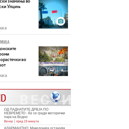
ски знамиња во
ски Улцињ
часа
МИЈА
онските
роми
зорастечки во
нот
часа