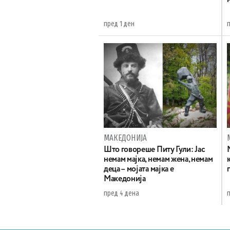
пред 1 ден
МАКЕДОНИЈА
Што говореше Питу Гули: Јас
немам мајка, немам жена, немам
деца – мојата мајка е
Македонија
пред 4 дена