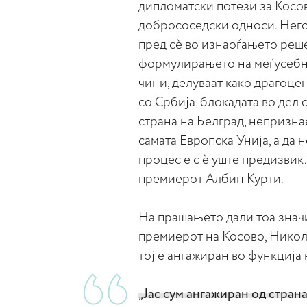
дипломатски потези за Косов
добрососедски односи. Негов
пред сѐ во изнаоѓањето реше
формулирањето на меѓусебни
чини, делуваат како драгоце
со Србија, блокадата во дел
страна на Белград, непризна
самата Европска Унија, а да 
процес е с ѐ уште предизвик
премиерот Албин Курти.
На прашањето дали тоа значи
премиерот на Косово, Никол
тој е ангажиран во функција
„Јас сум ангажиран од стран