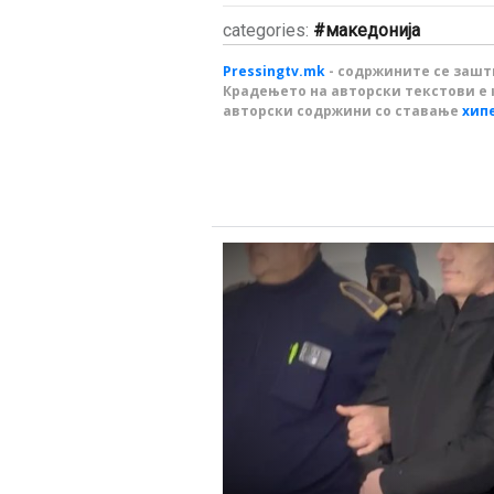
categories:
македонија
Pressingtv.mk
- содржините се зашти
Крадењето на авторски текстови е 
авторски содржини со ставање
хип