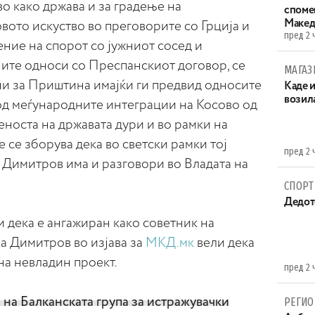
о како држава и за градење на
споме
Макед
ото искуство во преговорите со Грција и
пред 2 
ние на спорот со јужниот сосед и
те односи со Преспанскиот договор, се
МАГАЗ
ни за Приштина имајќи ги предвид односите
Каде 
возила
 од меѓународните интеграции на Косово од
еноста на државата дури и во рамки на
не се зборува дека во светски рамки тој
пред 2 
. Димитров има и разговори во Владата на
СПОРТ
Дедот
 дека е ангажиран како советник на
а Димитров во изјава за
МКД.мк
вели дека
 на невладин проект.
пред 2 
а на Балканската група за истражувачки
РЕГИО