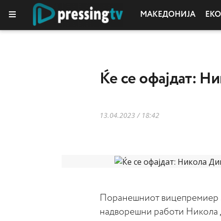
МАКЕДОНИЈА
ЕК
КОЛУМНИ
Ќе се офајдат: Н
13.04.2023 / 18:42
Поранешниот вицепремиер з
надворешни работи Никола 