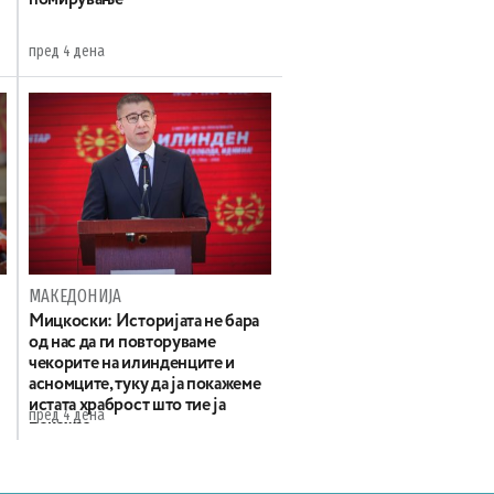
пред 4 дена
МАКЕДОНИЈА
Мицкоски: Историјата не бара
од нас да ги повторуваме
чекорите на илинденците и
асномците, туку да ја покажеме
истата храброст што тие ја
пред 4 дена
покажаа