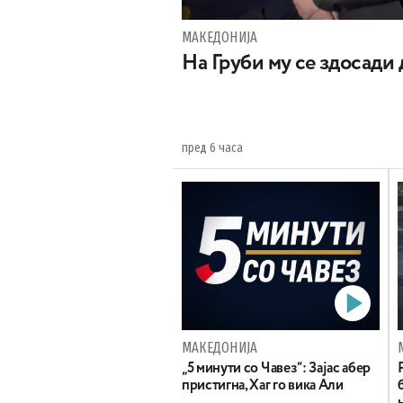
МАКЕДОНИЈА
На Груби му се здосади
пред 6 часа
МАКЕДОНИЈА
„5 минути со Чавез“: Зајас абер
пристигна, Хаг го вика Али