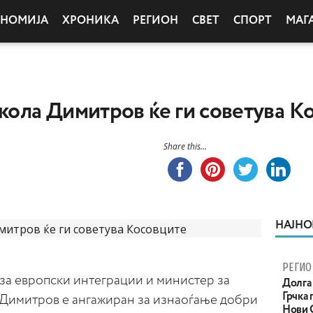
ОНОМИЈА
ХРОНИКА
РЕГИОН
СВЕТ
СПОРТ
МАГ
икола Димитров ќе ги советува К
Share this...
НАЈНО
РЕГИО
а европски интеграции и министер за
Долга 
Грчка 
Димитров е ангажиран за изнаоѓање добри
Нови С