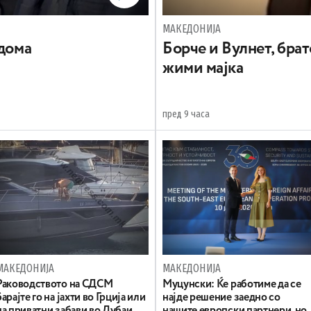
МАКЕДОНИЈА
 дома
Борче и Вулнет, брат
жими мајка
пред 9 часа
МАКЕДОНИЈА
МАКЕДОНИЈА
Раководството на СДСМ
Муцунски: Ќе работиме да се
барајте го на јахти во Грција или
најде решение заедно со
на приватни забави во Дубаи
нашите европски партнери, но