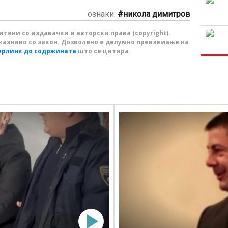
ознаки:
никола димитров
тени со издавачки и авторски права (copyright).
казниво со закон. Дозволено е делумно превземање на
ерлинк до содржината
што се цитира.