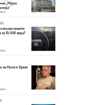
ник „Мајка
онија“
часа
ИН
исчезнаа новите
 за 10.000 евра?
часа
о на Ноле е Хрват
часа
Н