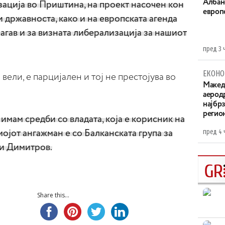
Aлбан
зација во Приштина, на проект насочен кон
европ
и државноста, како и на европската агенда
магав и за визната либерализација за нашиот
пред 3 
ЕКОНО
вели, е парцијален и тој не престојува во
Maкед
аерод
најбр
регио
с имам средби со владата, која е корисник на
пред 4 
 мојот ангажман е со Балканската група за
ли Димитров.
Share this...