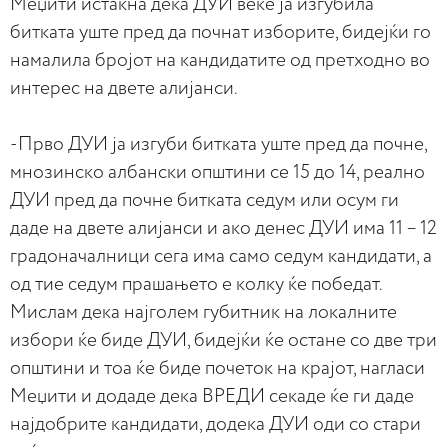
Меџити истакна дека ДУИ веќе ја изгубила
битката уште пред да почнат изборите, бидејќи го
намалила бројот на кандидатите од претходно во
интерес на двете алијанси.
-Прво ДУИ ја изгуби битката уште пред да почне,
мнозинско албански општини се 15 до 14, реално
ДУИ пред да почне битката седум или осум ги
даде на двете алијанси и ако денес ДУИ има 11 – 12
градоначалници сега има само седум кандидати, а
од тие седум прашањето е колку ќе победат.
Мислам дека најголем губитник на локалните
избори ќе биде ДУИ, бидејќи ќе остане со две три
општини и тоа ќе биде почеток на крајот, нагласи
Меџити и додаде дека ВРЕДИ секаде ќе ги даде
најдобрите кандидати, додека ДУИ оди со стари