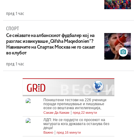
пред 1 час
СПОРТ
Се сеќавате на албанскиот фудбалер кој на
разглас извикуваше „Qifsha Maqedonien“?
Навивачите на Спартак Москва не го сакаат
во клубот
пред 1 час