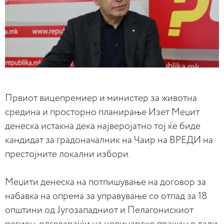
Првиот вицепремиер и министер за животна
средина и просторно планирање Изет Меџит
денеска истакна дека најверојатно тој ќе биде
кандидат за градоначалник на Чаир на ВРЕДИ на
престојните локални избори.
Меџити денеска на потпишување на договор за
набавка на опрема за управување со отпад за 18
општини од Југозападниот и Пелагонискиот