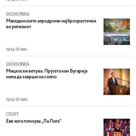
ЕКОНОМИЈА
Maкедонските аеродроми најбрзорастечки
во регионот
пред 58 мин.
ЕКОНОМИЈА
Mицкоски ветува: Пругата кон Бугарија
нема да заврши на слепо
пред 60 мин.
СПОРТ
Еве кога почнува „Ла Лига“