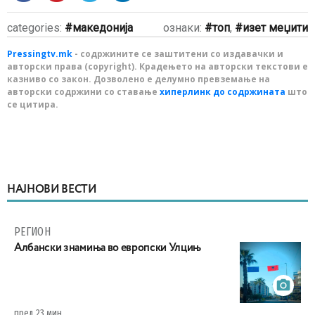
categories:
македонија
ознаки:
топ
,
изет меџити
Pressingtv.mk
- содржините се заштитени со издавачки и
авторски права (copyright). Крадењето на авторски текстови е
казниво со закон. Дозволено е делумно превземање на
авторски содржини со ставање
хиперлинк до содржината
што
се цитира.
НАЈНОВИ ВЕСТИ
РЕГИОН
Aлбански знамиња во европски Улцињ
пред 23 мин.