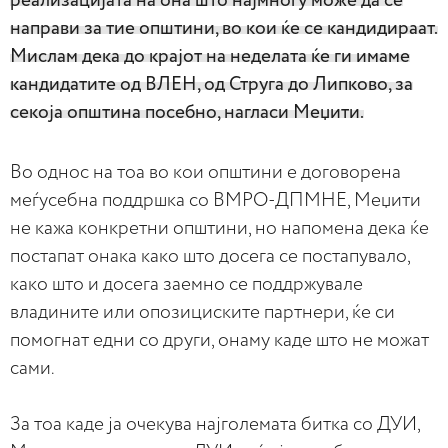
реализацијата на она што најмногу може да се
направи за тие општини, во кои ќе се кандидираат.
Мислам дека до крајот на неделата ќе ги имаме
кандидатите од ВЛЕН, од Струга до Липково, за
секоја општина посебно, нагласи Меџити.
Во однос на тоа во кои општини е договорена
меѓусебна поддршка со ВМРО-ДПМНЕ, Меџити
не кажа конкретни општини, но напомена дека ќе
постапат онака како што досега се постапувало,
како што и досега заемно се поддржувале
владините или опозициските партнери, ќе си
помогнат едни со други, онаму каде што не можат
сами.
За тоа каде ја очекува најголемата битка со ДУИ,