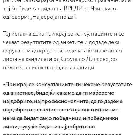
регион, одговарајќи на новинарско прашање дали
тој ќе биде кандидат на ВРЕДИ за Чаир кусо
одговори: „Најверојатно да“.
Тој истакна дека при крај се консултациите и се
чекаат резултатите од анкетите и додаде дека
верува оти до крајот на неделата ќе излезат со
листа на кандидати од Струга до Липково, со
целосен список на градоначалници.
-При крај се консултациите, ги чекаме резултатите
од анкетиве, бидејќи сакаме да ги избереме
најдобрите, најпрофесионалните, да го дадеме
најдоброто решение за секоја општина и тие
нема да бидат само победници и победнички
листи, туку ќе бидат и најдобрите во