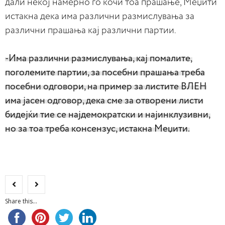
дали некој намерно го кочи тоа прашање, Меџити
истакна дека има различни размислувања за
различни прашања кај различни партии.
-Има различни размислувања, кај помалите,
поголемите партии, за посебни прашања треба
посебни одговори, на пример за листите ВЛЕН
има јасен одговор, дека сме за отворени листи
бидејќи тие се најдемократски и најинклузивни,
но за тоа треба консензус, истакна Меџити.
Share this...