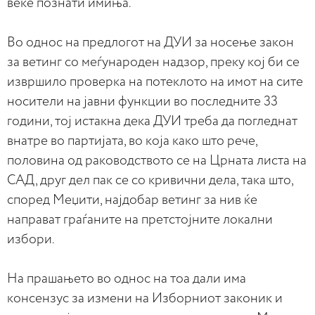
веќе познати имиња.
Во однос на предлогот на ДУИ за носење закон
за ветинг со меѓународен надзор, преку кој би се
извршило проверка на потеклото на имот на сите
носители на јавни функции во последните 33
години, тој истакна дека ДУИ треба да погледнат
внатре во партијата, во која како што рече,
половина од раководството се на Црната листа на
САД, друг дел пак се со кривични дела, така што,
според Меџити, најдобар ветинг за нив ќе
направат граѓаните на претстојните локални
избори.
На прашањето во однос на тоа дали има
консензус за измени на Изборниот законик и