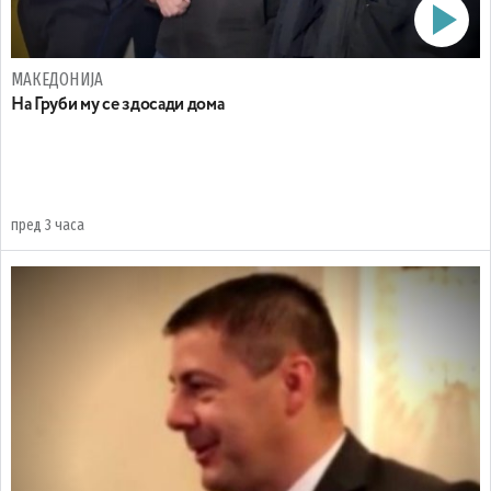
МАКЕДОНИЈА
На Груби му се здосади дома
пред 3 часа