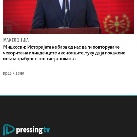
МАКЕДОНИЈА
Мицкоски: Историјата не бара од нас да ги повторуваме
чекорите на илинденците и асномците, туку да ја покажеме
истата храброст што тие ја покажаа
пред 4 дена