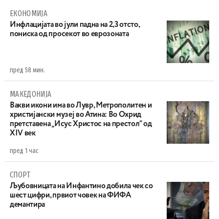
ЕКОНОМИЈА
Инфлацијата во јули падна на 2,3 отсто,
пониска од просекот во еврозоната
пред 58 мин.
МАКЕДОНИЈА
Вакви икони има во Лувр, Метрополитен и
христијански музеј во Атина: Во Охрид
претставена „Исус Христос на престол“ од
XIV век
пред 1 час
СПОРТ
Љубовницата на Инфантино добила чек со
шест цифри, првиот човек на ФИФА
демантира