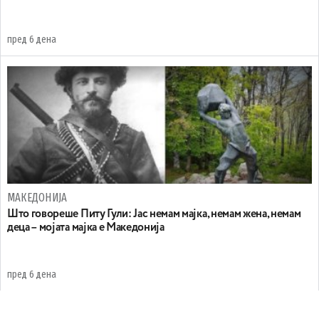
пред 6 дена
МАКЕДОНИЈА
Што говореше Питу Гули: Јас немам мајка, немам жена, немам
деца – мојата мајка е Македонија
пред 6 дена