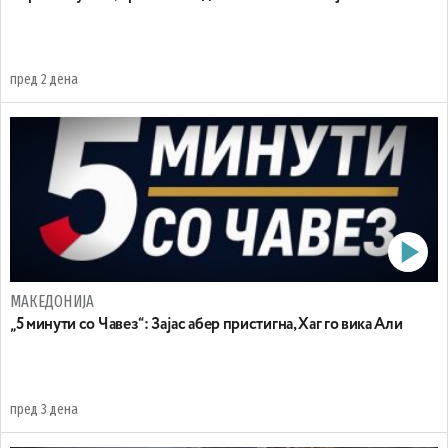
пред 2 дена
МАКЕДОНИЈА
„5 минути со Чавез“: Зајас абер пристигна, Хаг го вика Али
пред 3 дена