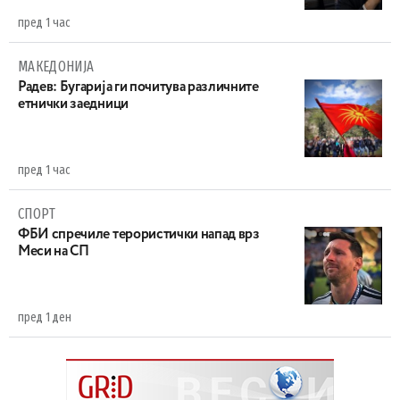
пред 1 час
МАКЕДОНИЈА
Радев: Бугарија ги почитува различните
етнички заедници
пред 1 час
СПОРТ
ФБИ спречиле терористички напад врз
Меси на СП
пред 1 ден