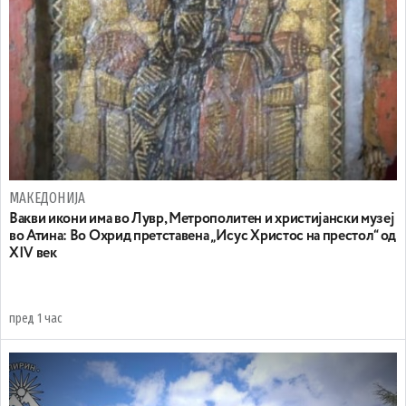
МАКЕДОНИЈА
Вакви икони има во Лувр, Метрополитен и христијански музеј
во Атина: Во Охрид претставена „Исус Христос на престол“ од
XIV век
пред 1 час