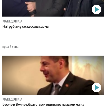
МАКЕДОНИЈА
На Груби му се здосади дома
пред 2 дена
МАКЕДОНИЈА
Борче и Вулнет, братство и единство на жими мајка