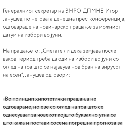
Генералниот секретар на ВМРО-ДПМНЕ, Игор
Јанушев, по неговата денешна прес-конференција,
одговараше на новинарско прашање за можниот
датум на избори во јуни.
На прашањето: „Сметате ли дека земјава после
ваков период треба да оди на избори во јуни со
оглед на тоа што се најавува нов бран на вирусот
на есен“, Јанушев одговори:
-Во принцип хипотетички прашања не
одговараме, но еве со оглед на тоа што се
однесуваат за човекот којшто буквално утна се
што кажа и постави сосема погрешна прогноза за