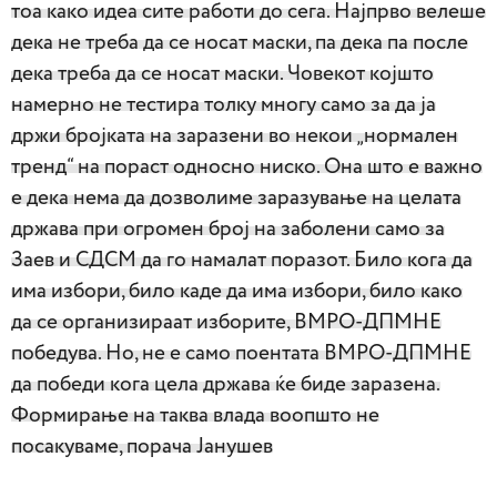
тоа како идеа сите работи до сега. Најпрво велеше
дека не треба да се носат маски, па дека па после
дека треба да се носат маски. Човекот којшто
намерно не тестира толку многу само за да ја
држи бројката на заразени во некои „нормален
тренд“ на пораст односно ниско. Она што е важно
е дека нема да дозволиме заразување на целата
држава при огромен број на заболени само за
Заев и СДСМ да го намалат поразот. Било кога да
има избори, било каде да има избори, било како
да се организираат изборите, ВМРО-ДПМНЕ
победува. Но, не е само поентата ВМРО-ДПМНЕ
да победи кога цела држава ќе биде заразена.
Формирање на таква влада воопшто не
посакуваме, порача Јанушев