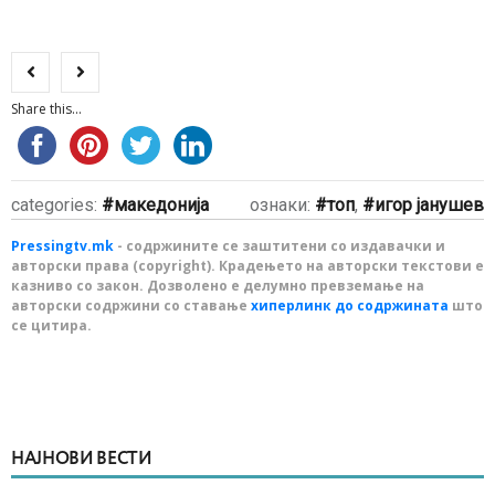
Share this...
categories:
македонија
ознаки:
топ
,
игор јанушев
Pressingtv.mk
- содржините се заштитени со издавачки и
авторски права (copyright). Крадењето на авторски текстови е
казниво со закон. Дозволено е делумно превземање на
авторски содржини со ставање
хиперлинк до содржината
што
се цитира.
НАЈНОВИ ВЕСТИ