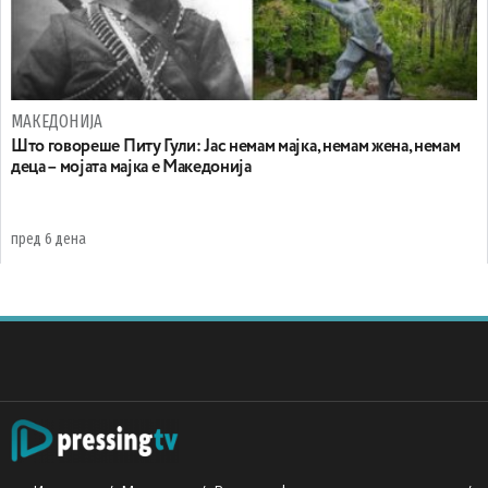
МАКЕДОНИЈА
Што говореше Питу Гули: Јас немам мајка, немам жена, немам
деца – мојата мајка е Македонија
пред 6 дена