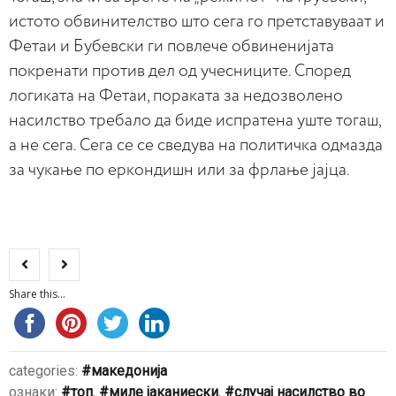
истото обвинителство што сега го претставуваат и
Фетаи и Бубевски ги повлече обвиненијата
покренати против дел од учесниците. Според
логиката на Фетаи, пораката за недозволено
насилство требало да биде испратена уште тогаш,
а не сега. Сега се се сведува на политичка одмазда
за чукање по еркондишн или за фрлање јајца.
Share this...
categories:
македонија
ознаки:
топ
,
миле јаканиески
,
случај насилство во