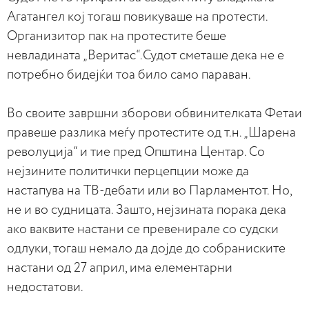
Агатангел кој тогаш повикуваше на протести.
Организитор пак на протестите беше
невладината „Веритас“.Судот сметаше дека не е
потребно бидејќи тоа било само параван.
Во своите завршни зборови обвинителката Фетаи
правеше разлика меѓу протестите од т.н. „Шарена
револуција“ и тие пред Општина Центар. Со
нејзините политички перцепции може да
настапува на ТВ-дебати или во Парламентот. Но,
не и во судницата. Зашто, нејзината порака дека
ако ваквите настани се превенирале со судски
одлуки, тогаш немало да дојде до собраниските
настани од 27 април, има елементарни
недостатови.