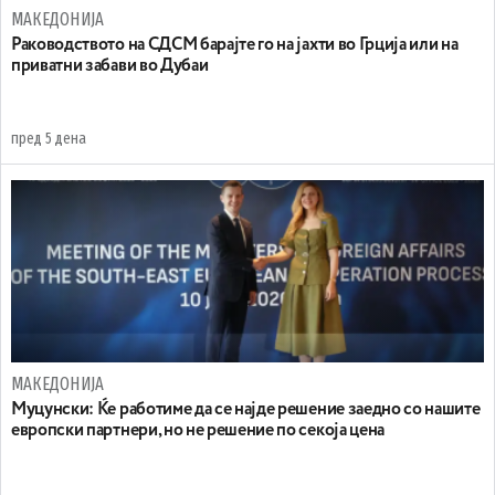
МАКЕДОНИЈА
Раководството на СДСМ барајте го на јахти во Грција или на
приватни забави во Дубаи
пред 5 дена
МАКЕДОНИЈА
Муцунски: Ќе работиме да се најде решение заедно со нашите
европски партнери, но не решение по секоја цена