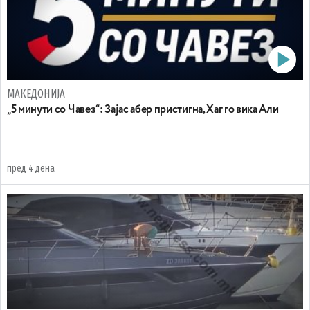
МАКЕДОНИЈА
„5 минути со Чавез“: Зајас абер пристигна, Хаг го вика Али
пред 4 дена