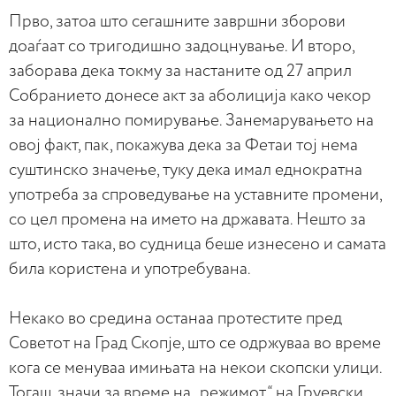
Прво, затоа што сегашните завршни зборови
доаѓаат со тригодишно задоцнување. И второ,
заборава дека токму за настаните од 27 април
Собранието донесе акт за аболиција како чекор
за национално помирување. Занемарувањето на
овој факт, пак, покажува дека за Фетаи тој нема
суштинско значење, туку дека имал еднократна
употреба за спроведување на уставните промени,
со цел промена на името на државата. Нешто за
што, исто така, во судница беше изнесено и самата
била користена и употребувана.
Некако во средина останаа протестите пред
Советот на Град Скопје, што се одржуваа во време
кога се менуваа имињата на некои скопски улици.
Тогаш, значи за време на „режимот“ на Груевски,