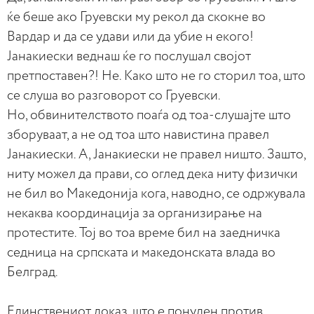
ќе беше ако Груевски му рекол да скокне во
Вардар и да се удави или да убие н екого!
Јанакиески веднаш ќе го послушал својот
претпоставен?! Не. Како што не го сторил тоа, што
се слуша во разговорот со Груевски.
Но, обвинителството поаѓа од тоа-слушајте што
зборуваат, а не од тоа што навистина правел
Јанакиески. А, Јанакиески не правел ништо. Зашто,
ниту можел да прави, со оглед дека ниту физички
не бил во Македонија кога, наводно, се одржувала
некаква координација за организирање на
протестите. Тој во тоа време бил на заедничка
седница на српската и македонската влада во
Белград.
Единствениот доказ, што е понуден против