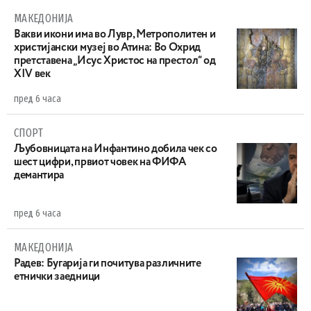
МАКЕДОНИЈА
Вакви икони има во Лувр, Метрополитен и
христијански музеј во Атина: Во Охрид
претставена „Исус Христос на престол“ од
XIV век
пред 6 часа
СПОРТ
Љубовницата на Инфантино добила чек со
шест цифри, првиот човек на ФИФА
демантира
пред 6 часа
МАКЕДОНИЈА
Радев: Бугарија ги почитува различните
етнички заедници