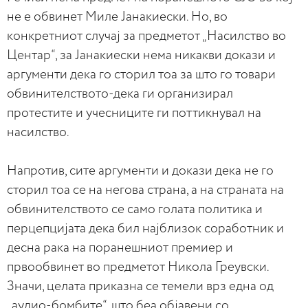
не е обвинет Миле Јанакиески. Но, во
конкретниот случај за предметот „Насилство во
Центар“, за Јанакиески нема никакви докази и
аргументи дека го сторил тоа за што го товари
обвинителството-дека ги организирал
протестите и учесниците ги поттикнувал на
насилство.
Напротив, сите аргументи и докази дека не го
сторил тоа се на негова страна, а на страната на
обвинителството се само голата политика и
перцепцијата дека бил најблизок соработник и
десна рака на поранешниот премиер и
првообвинет во предметот Никола Греувски.
Значи, целата приказна се темели врз една од
„аудио-бомбите“, што беа објавени со