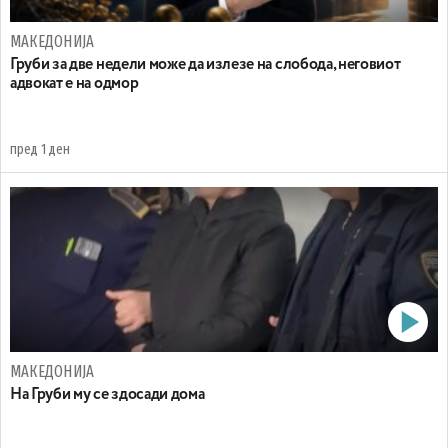
МАКЕДОНИЈА
Груби за две недели може да излезе на слобода, неговиот
адвокат е на одмор
пред 1 ден
МАКЕДОНИЈА
На Груби му се здосади дома