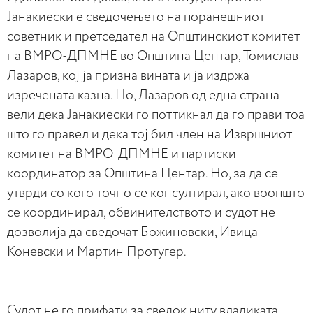
Јанакиески е сведочењето на поранешниот
советник и претседател на Општинскиот комитет
на ВМРО-ДПМНЕ во Општина Центар, Томислав
Лазаров, кој ја призна вината и ја издржа
изречената казна. Но, Лазаров од една страна
вели дека Јанакиески го поттикнал да го прави тоа
што го правел и дека тој бил член на Извршниот
комитет на ВМРО-ДПМНЕ и партиски
координатор за Општина Центар. Но, за да се
утврди со кого точно се консултирал, ако воопшто
се координирал, обвинителството и судот не
дозволија да сведочат Божиновски, Ивица
Коневски и Мартин Протугер.
Судот не го прифати за сведок ниту владиката