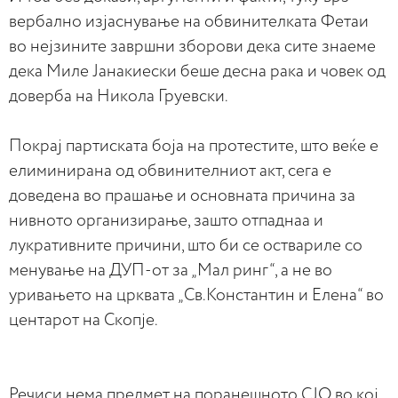
вербално изјаснување на обвинителката Фетаи
во нејзините завршни зборови дека сите знаеме
дека Миле Јанакиески беше десна рака и човек од
доверба на Никола Груевски.
Покрај партиската боја на протестите, што веќе е
елиминирана од обвинителниот акт, сега е
доведена во прашање и основната причина за
нивното организирање, зашто отпаднаа и
лукративните причини, што би се оствариле со
менување на ДУП-от за „Мал ринг“, а не во
уривањето на црквата „Св.Константин и Елена“ во
центарот на Скопје.
Речиси нема предмет на поранешното СЈО во кој