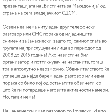
презентацијата на „Вистината за Македонија“ од
страна на сега владејачкиот СДСМ.
Освен неа, нема ниту еден друг телефонски
разговор или СМС порака од илјадниците
снимени за Јанакиески, зашто тој самиот спаѓа во
групата најприслушувани лица во периодот од
2008 до 2015 година! Ако навистина бил
организатор и поттикнувач на настаните, тогаш
тоа е апсолутно невозможно. Обвинителството ќе
успееше да најде барем еден разговор или една
порака со било кој од останатите обвинети, со
што ќе ги потврдеше неговите активности намери.
Но, такви нема!
Да, Јанакиески имал разговор со Груевски. И што