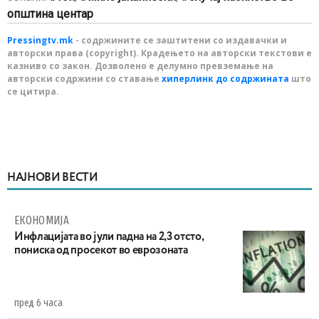
општина центар
Pressingtv.mk
- содржините се заштитени со издавачки и
авторски права (copyright). Крадењето на авторски текстови е
казниво со закон. Дозволено е делумно превземање на
авторски содржини со ставање
хиперлинк до содржината
што
се цитира.
НАЈНОВИ ВЕСТИ
ЕКОНОМИЈА
Инфлацијата во јули падна на 2,3 отсто,
пониска од просекот во еврозоната
пред 6 часа