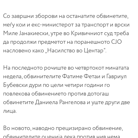
Со завршни зборови на останатите обвинетите,
меѓу кои и екс-министерот за транспорт и врски
Миле Јанакиески, утре во Кривичниот суд треба
да продолжи предметот на поранешното СЈО
насловено како „Насилство во Центар“.
На последното рочиште во четвртокот минатата
недела, обвинителите Фатиме Фетаи и Гавриул
Бубевски дури по цели четири години го
повлекова обвинението против дотогаш
обвинетите Даниела Рангелова и уште други две
лица.
Во новото, наводно прецизирано обвинение,
обвинителите оценија дека против нив нема