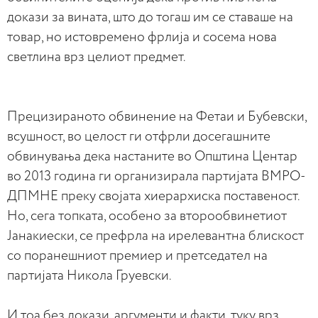
докази за вината, што до тогаш им се ставаше на
товар, но истовремено фрлија и сосема нова
светлина врз целиот предмет.
Прецизираното обвинение на Фетаи и Бубевски,
всушност, во целост ги отфрли досегашните
обвинувања дека настаните во Општина Центар
во 2013 година ги организирала партијата ВМРО-
ДПМНЕ преку својата хиерархиска поставеност.
Но, сега топката, особено за второобвинетиот
Јанакиески, се префрла на ирелевантна блискост
со поранешниот премиер и претседател на
партијата Никола Груевски.
И тоа без докази, аргументи и факти, туку врз