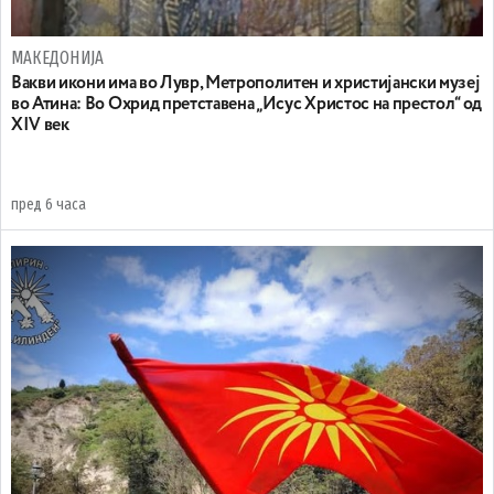
МАКЕДОНИЈА
Вакви икони има во Лувр, Метрополитен и христијански музеј
во Атина: Во Охрид претставена „Исус Христос на престол“ од
XIV век
пред 6 часа