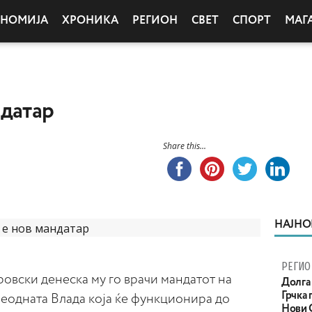
ОНОМИЈА
ХРОНИКА
РЕГИОН
СВЕТ
СПОРТ
МАГ
ндатар
Share this...
НАЈНО
РЕГИО
овски денеска му го врачи мандатот на
Долга 
Грчка 
реодната Влада која ќе функционира до
Нови С