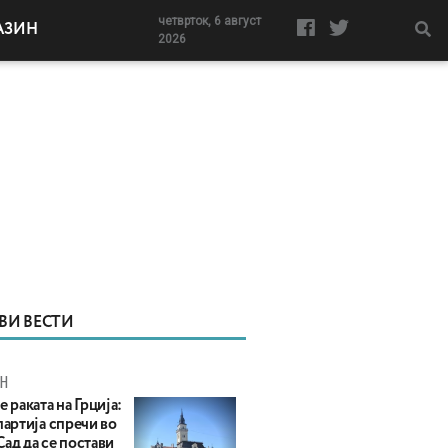
четврток, 6 август
АЗИН
2026
ВИ ВЕСТИ
Н
е раката на Грција:
партија спречи во
ад да се постави