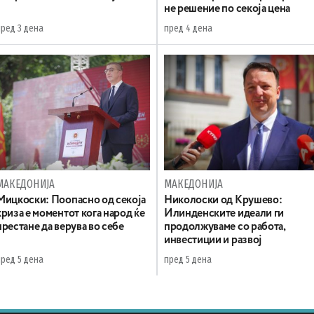
не решение по секоја цена
пред 3 дена
пред 4 дена
МАКЕДОНИЈА
МАКЕДОНИЈА
Мицкоски: Поопасно од секоја
Николоски од Крушево:
криза е моментот кога народ ќе
Илинденските идеали ги
престане да верува во себе
продолжуваме со работа,
инвестиции и развој
пред 5 дена
пред 5 дена