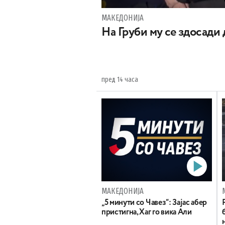
МАКЕДОНИЈА
На Груби му се здосади
пред 14 часа
МАКЕДОНИЈА
„5 минути со Чавез“: Зајас абер
пристигна, Хаг го вика Али