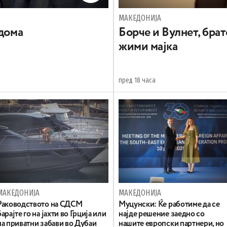
МАКЕДОНИЈА
 дома
Борче и Вулнет, брат
жими мајка
пред 18 часа
МАКЕДОНИЈА
МАКЕДОНИЈА
Раководството на СДСМ
Муцунски: Ќе работиме да се
барајте го на јахти во Грција или
најде решение заедно со
на приватни забави во Дубаи
нашите европски партнери, но