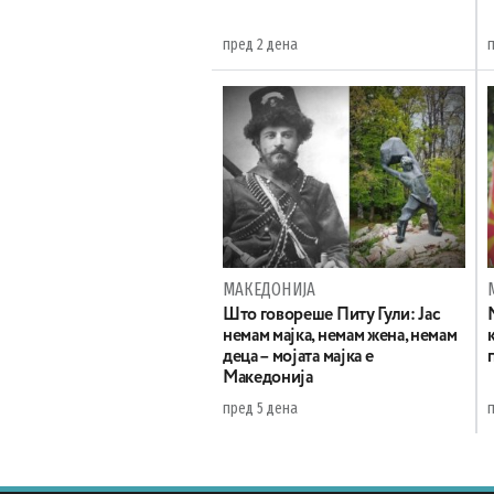
пред 2 дена
МАКЕДОНИЈА
Што говореше Питу Гули: Јас
немам мајка, немам жена, немам
деца – мојата мајка е
Македонија
пред 5 дена