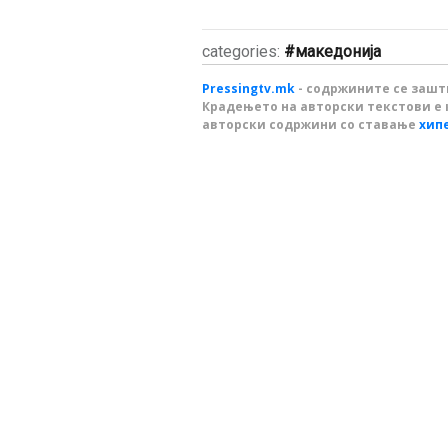
categories:
македонија
Pressingtv.mk
- содржините се зашти
Крадењето на авторски текстови е 
авторски содржини со ставање
хип