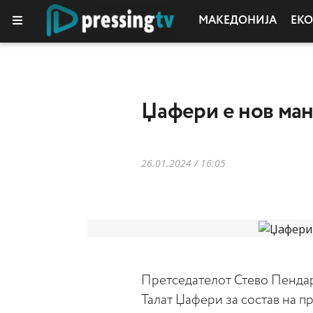
МАКЕДОНИЈА
ЕК
КОЛУМНИ
Џафери е нов ма
26.01.2024 / 16:05
Претседателот Стево Пендар
Талат Џафери за состав на п