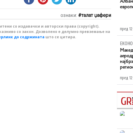
Aлбан
европ
ознаки:
талат џафери
тени со издавачки и авторски права (copyright).
пред 12
казниво со закон. Дозволено е делумно превземање на
ерлинк до содржината
што се цитира.
ЕКОНО
Maкед
аерод
најбр
регио
пред 12