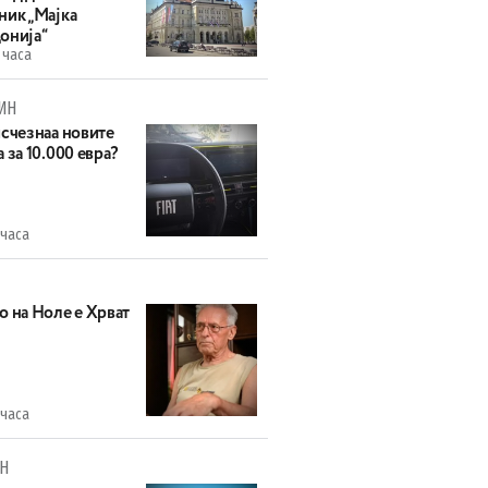
ник „Мајка
онија“
 часа
ИН
исчезнаа новите
 за 10.000 евра?
 часа
о на Ноле е Хрват
 часа
Н