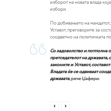
изборот на новата влада кој
избори.
По добивањето на мандатот, 
Уставот, преговорите за сост
соодветно на политичката по
Со задоволство и потполна 
претседателот на државата, 
законите и Уставот, составот
Владата ќе се одвиваат соод
државата
, рече Џафери.