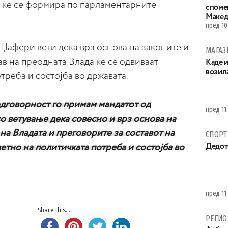
а ќе се формира по парламентарните
споме
Макед
пред 10
Џафери вети дека врз основа на законите и
МАГАЗ
ав на преодната Влада ќе се одвиваат
Каде 
возила
треба и состојба во државата.
одговорност го примам мандатот од
пред 11
со ветување дека совесно и врз основа на
 на Владата и преговорите за составот на
СПОРТ
ветно на политичката потреба и состојба во
Дедот
пред 11
Share this...
РЕГИО