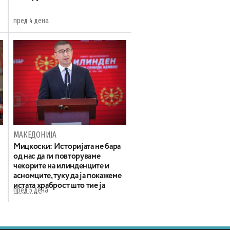
пред 4 дена
МАКЕДОНИЈА
Мицкоски: Историјата не бара
од нас да ги повторуваме
чекорите на илинденците и
асномците, туку да ја покажеме
истата храброст што тие ја
пред 5 дена
покажаа