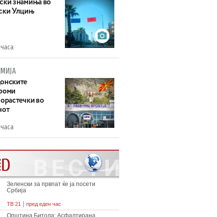
ски знамиња во
ски Улцињ
 часа
МИЈА
онските
роми
зорастечки во
нот
 часа