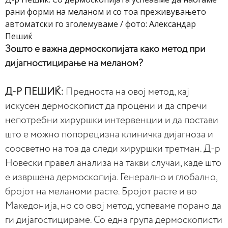
рани форми на меланом и со тоа преживувањето
автоматски го зголемуваме / фото: Александар
Пешиќ
Зошто е важна дермоскопијата како метод при
дијагностицирање на меланом?
Д-Р ПЕШИЌ:
Предноста на овој метод, кај
искусен дермоскопист да процени и да спречи
непотребни хируршки интервенции и да постави
што е можно попорецизна клиничка дијагноза и
соосветно на тоа да следи хируршки третман. Д-р
Новески правел анализа на такви случаи, каде што
е извршена дермоскопија. Генерално и глобално,
бројот на меланоми расте. Бројот расте и во
Македонија, но со овој метод, успеваме порано да
ги дијагостицираме. Со една група дермоскописти