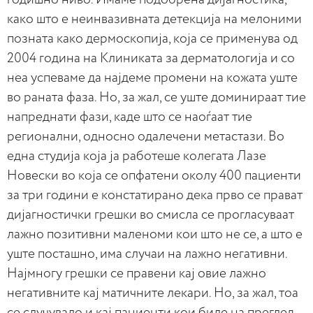
како што е неинвазивната детекција на мелоними
позната како дермоскопија, која се применува од
2004 година на Клиниката за дерматологија и со
неа успеваме да најдеме промени на кожата уште
во раната фаза. Но, за жал, се уште доминираат тие
напреднати фази, каде што се наоѓаат тие
регионални, односно одалечени метастази. Во
една студија која ја работеше колегата Лазе
Новески во која се опфатени околу 400 пациенти
за три години е констатирано дека прво се прават
дијагностички грешки во смисла се прогласуваат
лажно позитивни маленоми кои што не се, а што е
уште посташно, има случаи на лажно негативни.
Најмногу грешки се правени кај овие лажно
негативните кај матичните лекари. Но, за жал, тоа
се случувало и кај пациенти кои биле на преглед