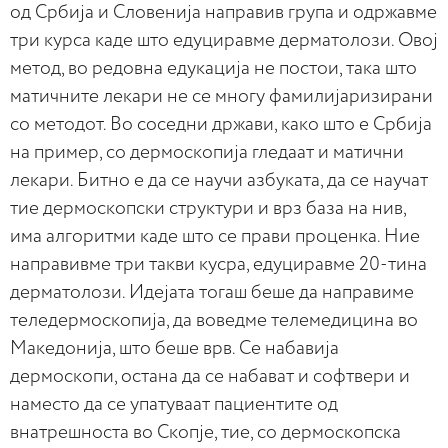
од Србија и Словенија направив група и одржавме
три курса каде што едуциравме дерматолози. Овој
метод, во редовна едукација не постои, така што
матичните лекари не се многу фамилијаризирани
со методот. Во соседни држави, како што е Србија
на пример, со дермоскопија гледаат и матични
лекари. Битно е да се научи азбуката, да се научат
тие дермоскопски структури и врз база на нив,
има алгоритми каде што се прави проценка. Ние
направивме три такви кусра, едуциравме 20-тина
дерматолози. Идејата тогаш беше да направиме
теледермоскопија, да воведме телемедицина во
Македонија, што беше врв. Се набавија
дермоскопи, остана да се набават и софтвери и
наместо да се упатуваат пациентите од
внатрешноста во Скопје, тие, со дермоскопска