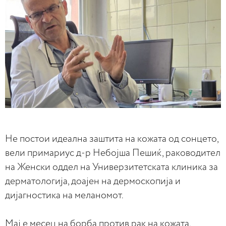
Не постои идеална заштита на кожата од сонцето,
вели примариус д-р Небојша Пешиќ, раководител
на Женски оддел на Универзитетската клиника за
дерматологија, доајен на дермоскопија и
дијагностика на меланомот.
Мај е месец на борба против рак на кожата.