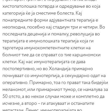
хистопатолошка потврда и одредување во која
категорија ќе ја сместиме болеста. Кај
понапредните форми адјувантната терапија е
неопходна, посебно кај стадиум три и четири. Во
последната деценија и помалку, револуција во
терапијата е имунолошката терапија која ги
таргетира имунокомпетентните клетки на
болниот тие да се справат со тие карциномски
клетки. Кај нас имунотерапијата се дава
постопертивно, но во Холандија примарно
почнуваат со имунотерпија, а секундарно одат на
оперативно. Примарно, тоа го прават така бидејќи
меланомот, или примарниот тумор, се намалува за
50 отсто, а во некои случаи може и комплетно да
исчезне, а второ – ги атакуваат и останатите
метастази. Денес, имунотерапијата во