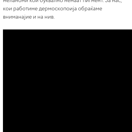
меланоми кои буквално немаат пигмент. За нас,
кои работиме дермоскопоија обраќаме
вниманајие и на нив.