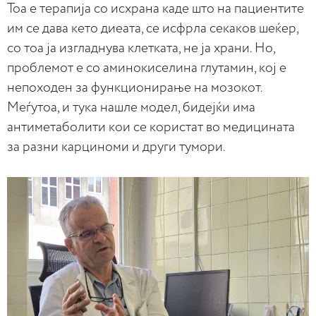
Тоа е терапија со исхрана каде што на пациентите
им се дава кето диеата, се исфрла секаков шеќер,
со тоа ја изгладнува клетката, не ја храни. Но,
проблемот е со аминокиселина глутамин, кој е
непоходен за функционирање на мозокот.
Меѓутоа, и тука нашле модел, бидејќи има
антиметаболити кои се користат во медицината
за разни карциноми и други тумори.