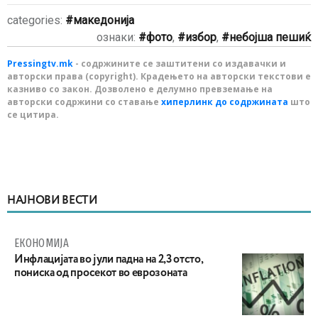
categories:
македонија
ознаки:
фото
,
избор
,
небојша пешиќ
Pressingtv.mk
- содржините се заштитени со издавачки и
авторски права (copyright). Крадењето на авторски текстови е
казниво со закон. Дозволено е делумно превземање на
авторски содржини со ставање
хиперлинк до содржината
што
се цитира.
НАЈНОВИ ВЕСТИ
ЕКОНОМИЈА
Инфлацијата во јули падна на 2,3 отсто,
пониска од просекот во еврозоната