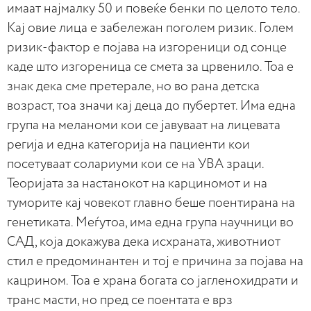
имаат најмалку 50 и повеќе бенки по целото тело.
Кај овие лица е забележан поголем ризик. Голем
ризик-фактор е појава на изгореници од сонце
каде што изгореница се смета за црвенило. Тоа е
знак дека сме претерале, но во рана детска
возраст, тоа значи кај деца до пубертет. Има една
група на меланоми кои се јавуваат на лицевата
регија и една категорија на пациенти кои
посетуваат солариуми кои се на УВА зраци.
Теоријата за настанокот на карциномот и на
туморите кај човекот главно беше поентирана на
генетиката. Меѓутоа, има една група научници во
САД, која докажува дека исхраната, животниот
стил е предоминантен и тој е причина за појава на
кацрином. Тоа е храна богата со јагленохидрати и
транс масти, но пред се поентата е врз