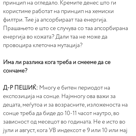
принцип на огледало. Кремите денес што ги
користиме работат на принцип на хемиски
филтри. Тие ја апсорбираат таа енергија.
Прашањето е што се случува со таа апсорбирана
енергија во кожата? Дали таа не може да
провоцира клеточна мутација?
Има ли разлика кога треба и смееме да се
сончаме?
Д-Р ПЕШИЌ:
Многу е битен периодот на
експозиција на сонце. Најмногу ова важи за
децата, меѓутоа и за возрасните, изложеноста на
сонце треба да биде до 10-11 часот наутро, во
зависност од месецот во годината. Не е исто во
јули и август, кога УВ индексот е 9 или 10 или мај