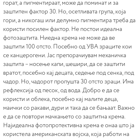
горат, а пигментираат, може да поминат и за
заштитен фактор 30. Но, осетливата група, која
гори, а никогаш или делумно пигментира треба да
користи посилен фактор. Не постои идеална
фотозаштита. Ниедна крема не може да ве
заштити 100 отсто. Посебно од УВА зраците кои
се канцерогени. Јас препорачиувам механичка
заштита – носење капи, шешири, да се заштити
вратот, посебно кај децата, седење под сенка, под
чадор. Но, чадорот пропушта 30 отсто зраци. Има
рефлексија од песок, од вода. Добро е да се
користи и облека, посебно кај малите деца,
маички со ракави, дури и така да се бањаат. Важно
е да се повтори мачкањето со заштитна крема.
Најидеална фотопротективна крема е онаа што ја
користела американската војска, која работи на