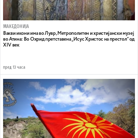
МАКЕДОНИЈА
Вакви икони има во Лувр, Метрополитен и христијански музеј
во Атина: Во Охрид претставена „Исус Христос на престол“ од
XIV век
пред 13 часа