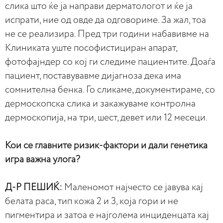
слика што ќе ја направи дерматологот и ќе ја
испрати, ние од овде да одговориме. За жал, тоа
не се реализира. Пред три години набавивме на
Клиниката уште пософистициран апарат,
фотофајндер со кој ги следиме пациентите. Доаѓа
пациент, поставувавме дијагноза дека има
сомнителна бенка. Го сликаме, документираме, со
дермоскопска слика и закажуваме контролна
дермоскопија, на три, шест, девет или 12 месеци.
Кои се главните ризик-фактори и дали генетика
игра важна улога?
Д-Р ПЕШИЌ:
Маленомот најчесто се јавува кај
белата раса, тип кожа 2 и 3, која гори и не
пигментира и затоа е најголема инциденцата кај