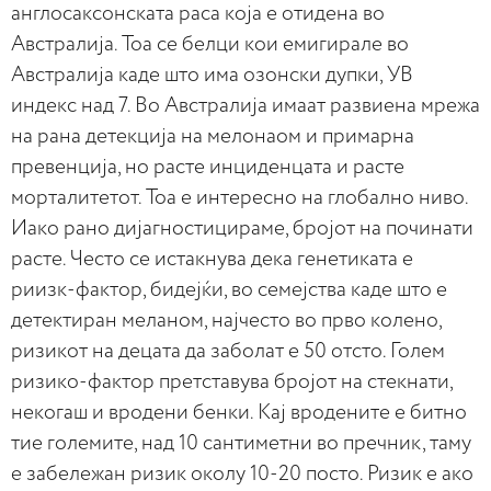
англосаксонската раса која е отидена во
Австралија. Тоа се белци кои емигирале во
Австралија каде што има озонски дупки, УВ
индекс над 7. Во Австралија имаат развиена мрежа
на рана детекција на мелонаом и примарна
превенција, но расте инциденцата и расте
морталитетот. Тоа е интересно на глобално ниво.
Иако рано дијагностицираме, бројот на починати
расте. Често се истакнува дека генетиката е
риизк-фактор, бидејќи, во семејства каде што е
детектиран меланом, најчесто во прво колено,
ризикот на децата да заболат е 50 отсто. Голем
ризико-фактор претставува бројот на стекнати,
некогаш и вродени бенки. Кај вродените е битно
тие големите, над 10 сантиметни во пречник, таму
е забележан ризик околу 10-20 посто. Ризик е ако