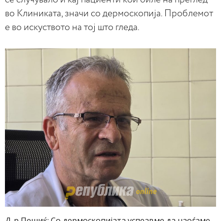
во Клиниката, значи со дермоскопија. Проблемот
е во искуството на тој што гледа.
Д-р Пешиќ: Со дермоскопијата успеавме да наоѓаме