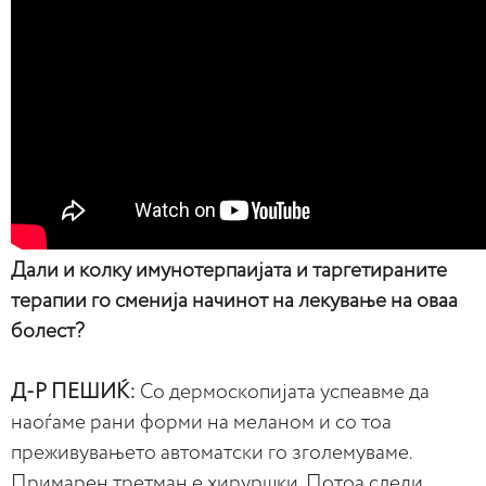
Дали и колку имунотерпаијата и таргетираните
терапии го сменија начинот на лекување на оваа
болест?
Д-Р ПЕШИЌ:
Со дермоскопијата успеавме да
наоѓаме рани форми на меланом и со тоа
преживувањето автоматски го зголемуваме.
Примарен третман е хируршки. Потоа следи