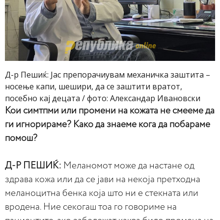
Д-р Пешиќ: Јас препорачиувам механичка заштита –
носење капи, шешири, да се заштити вратот,
посебно кај децата / фото: Александар Ивановски
Кои симтпми или промени на кожата не смееме да
ги игнорираме? Како да знаеме кога да побараме
помош?
Д-Р ПЕШИЌ:
Меланомот може да настане од
здрава кожа или да се јави на некоја претходна
меланоцитна бенка која што ни е стекната или
вродена. Ние секогаш тоа го говориме на