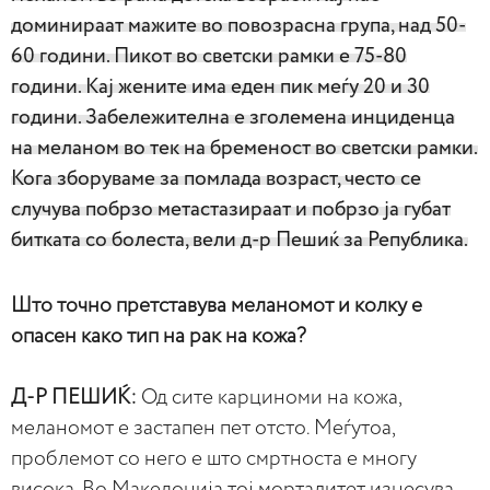
доминираат мажите во повозрасна група, над 50-
60 години. Пикот во светски рамки е 75-80
години. Кај жените има еден пик меѓу 20 и 30
години. Забележителна е зголемена инциденца
на меланом во тек на бременост во светски рамки.
Кога зборуваме за помлада возраст, често се
случува побрзо метастазираат и побрзо ја губат
битката со болеста, вели д-р Пешиќ за Република.
Што точно претставува меланомот и колку е
опасен како тип на рак на кожа?
Д-Р ПЕШИЌ:
Од сите карциноми на кожа,
меланомот е застапен пет отсто. Меѓутоа,
проблемот со него е што смртноста е многу
висока. Во Македонија тој морталитет изнесува