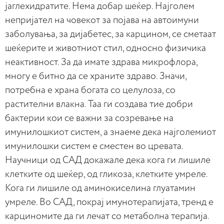
јаглехидратите. Нема добар шеќер. Најголем
непријател на човекот за појава на автоимуни
заболувања, за дијабетес, за карцином, се сметаат
шеќерите и животниот стил, односно физичика
неактивност. За да имате здрава микрофлора,
многу е битно да се храните здраво. Значи,
потребна е храна богата со целулоза, со
растителни влакна. Таа ги создава тие добри
бактерии кои се важни за созревање на
имунилошкиот систем, а знаеме дека најголемиот
имунилошки систем е сместен во цревата.
Научници од САД докажале дека кога ги лишиле
клетките од шеќер, од гликоза, клетките умреле.
Кога ги лишиле од аминокиселина глуатамин
умреле. Во САД, покрај имунотерапијата, тренд е
карциномите да ги лечат со метаболна терапија.