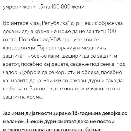
умрени жени 1.5 на 100.000 жени.
Во интервју за „Република“ д-р Пешиќ објаснува
дека ниедна крема не може да не заштити 100
отсто. Посебно од УВА зраците кои се
канцерогени. Тој препорачиува механичка
заштита – носење капи, шешири, да се заштити
вратот, посебно кај децата, седење под сенка, под
чадор. Добро е да се користи и облека, посебно
кај малите деца, маички со ракави, дури и така да
се бањаат. Важно е да се повтори мачкањето со
заштитна крема.
Јас имам дијагностицирано 18-годишна девојка со
маланом. Некои дури сметаат дека не постои
меланом во рана детска возраст. Кај нас