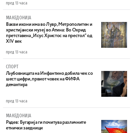
пред 13 часа
МАКЕДОНИЈА
Вакви икони има во Лувр, Метрополитен и
христијански музеј во Атина: Во Охрид
претставена „Исус Христос на престол“ од
XIV век
пред 13 часа
СПОРТ
Љубовницата на Инфантино добила чек со
шест цифри, првиот човек на ФИФА
демантира
пред 13 часа
МАКЕДОНИЈА
Радев: Бугарија ги почитува различните
етнички заедници