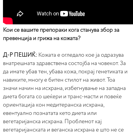
Кои се вашите препораки кога станува збор за
превенција и грижа на кожата?
Д-Р ПЕШИЌ:
Кожата е огледало кое ја одразува
внатрешната здравствена состојба на човекот. За
да имате убав тен, убава кожа, покрај генетиката и
навиките, многу е битен стилот на живот. Тоа
значи начин на исхрана, избегнување на западна
диета богата со шеќери и транс-масти и повеќе
ориентација кон медитеранска исхрана,
евентуално познатата кето диета или
вегетаријанска исхрана. Проблемот кај
вегетаријанската и веганска исхрана е што не се