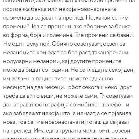
пациентите, ако забележат каква било промена на
постоечка бенка или некоја новонастаната
промена да се јават на преглед. Но, какви се тие
промени? Тоа се промени, ако збориме за бенка
во форма, боја и големина. Тие промени се бавни.
Не оди преку ноќ. Обично советувам, освен за
меланомите кои одат со брз раст, таканаречени
нодуларни меланоми, кај другите промените
може да бидат со години. Не се гледајте секој ден,
им велам на пациентите, можете еднаш во
месецот, на два месеци. Грбот секогаш некој друг
треба да ви го види, не можете сами. Ги советувам
да направат фотографија со мобилен телефон и
ако забележат некоја што ја немаат, а се појавила
нова, тоа се тие новонастанати, тогаш да се јават
на преглед. Има една група на меланоми, розеви