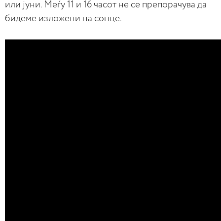
или јуни. Меѓу 11 и 16 часот не се препорачува да
бидеме изложени на сонце.