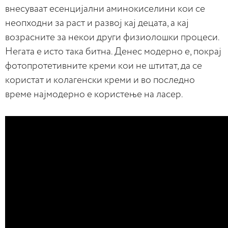
внесуваат есенцијални аминокиселини кои се
неопходни за раст и развој кај децата, а кај
возрасните за некои други физиолошки процеси.
Негата е исто така битна. Денес модерно е, покрај
фотопротетивните креми кои не штитат, да се
користат и колагенски креми и во последно
време најмодерно е користење на ласер.