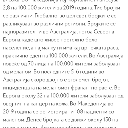
2,8 на 100.000 жители за 2019 година. Тие бројки
се различни. Глобално, во цел свет, бројките се
разликуваат во различни региони. Бројките се
најпоразителни во Австралија, потоа Северна
Европа, каде што живее претежно бело
население, а најмалку ги има кај црнечката раса,
практично еден на 100.000 жители. Во Австралија
повеќе од 70 лица на 100.000 жители заболуваат
од меланом. Во последните 5-6 години во
Австралија скоро двојно е зголемен бројот,
инциденцата на меланомот фрапантно расте. Во
Европа околу 32 на 100.000 жители заболуваат од
овој тип на канцер на кожа. Во Македонија во
2019 година се регистрирани 108 пациенти со
маленом. Денес бројката се движи околу 150 на
годишно ниво. Имаме подобрена дијагностика,