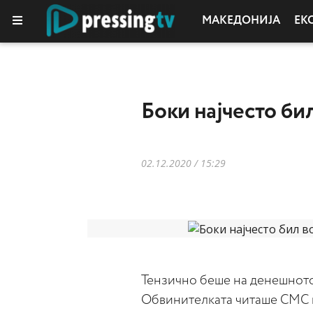
МАКЕДОНИЈА
ЕК
Боки најчесто би
02.12.2020 / 15:29
Тензично беше на денешното 
Обвинителката читаше СМС к