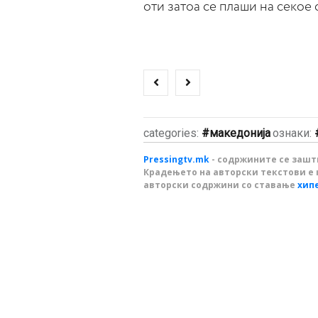
оти затоа се плаши на секое
categories:
македонија
ознаки:
Pressingtv.mk
- содржините се зашти
Крадењето на авторски текстови е 
авторски содржини со ставање
хип