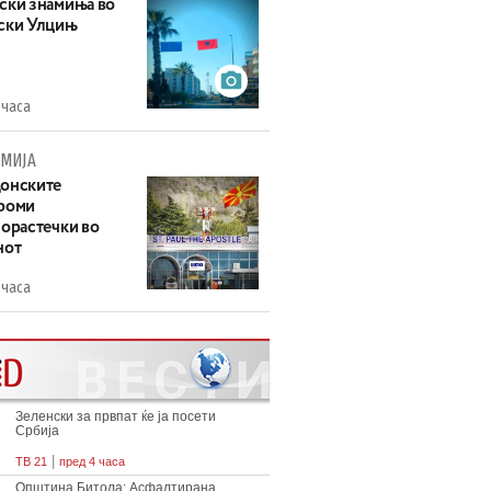
ски знамиња во
ски Улцињ
 часа
МИЈА
онските
роми
зорастечки во
нот
 часа