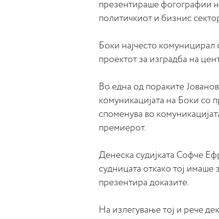
презентираше фогографии н
политичкиот и бизнис секто
Боки најчесто комуницирал
проектот за изградба на цент
Во една од пораките Јованов
комуникацијата на Боки со п
споменува во комуникацијата
премиерот.
Денеска судијката Софче Еф
судницата откако тој имаше 
презентира доказите.
На излегување тој и рече де