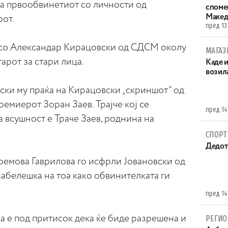
а првообвинетиот со личности од
споме
Макед
рот.
пред 13
 со Александар Кирацовски од СДСМ околу
МАГАЗ
арот за стари лица.
Каде 
возила
ски му праќа на Кирацовски „скриншот“ од
ремиерот Зоран Заев. Трајче кој се
пред 14
 всушност е Траче Заев, роднина на
СПОРТ
Дедот
ремова Гаврилова го исфрли Јовановски од
забелешка на тоа како обвинителката ги
пред 14
ка е под притисок дека ќе биде разрешена и
РЕГИО