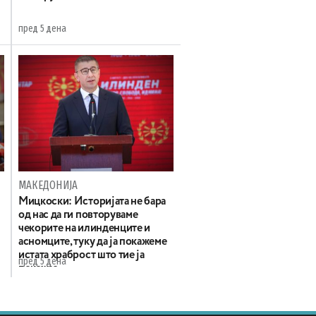
пред 5 дена
МАКЕДОНИЈА
Мицкоски: Историјата не бара
од нас да ги повторуваме
чекорите на илинденците и
асномците, туку да ја покажеме
истата храброст што тие ја
пред 5 дена
покажаа