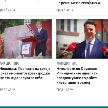
не решение по секоја цена
пред 3 дена
пред 4 дена
МАКЕДОНИЈА
МАКЕДОНИЈА
Мицкоски: Поопасно од секоја
Николоски од Крушево:
криза е моментот кога народ ќе
Илинденските идеали ги
престане да верува во себе
продолжуваме со работа,
инвестиции и развој
пред 5 дена
пред 5 дена