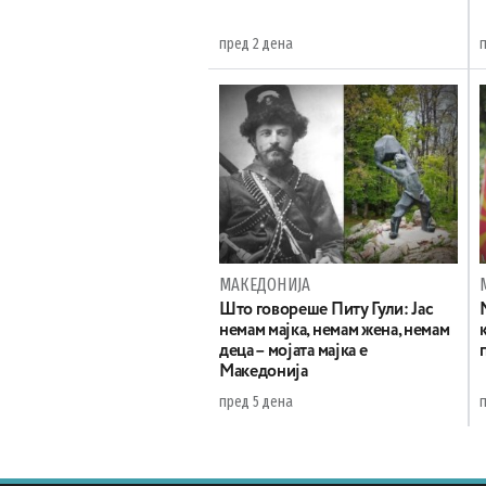
пред 2 дена
МАКЕДОНИЈА
Што говореше Питу Гули: Јас
немам мајка, немам жена, немам
деца – мојата мајка е
Македонија
пред 5 дена