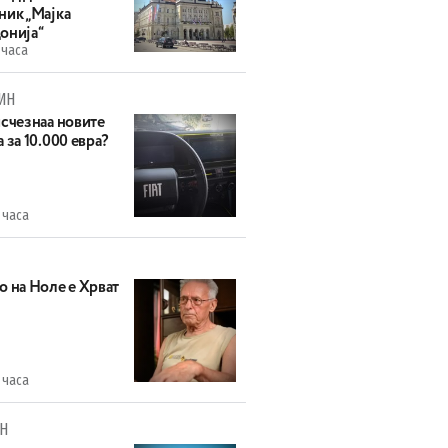
ник „Мајка
онија“
 часа
ИН
исчезнаа новите
 за 10.000 евра?
 часа
о на Ноле е Хрват
 часа
Н