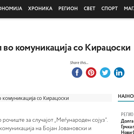
ОНОМИЈА
ХРОНИКА
РЕГИОН
СВЕТ
СПОРТ
МАГ
л во комуникација со Кирацоски
Share this...
НАЈНО
РЕГИО
рочиште за случајот „Меѓународен сојуз“.
Долга 
Грчка 
омуникација на Бојан Јовановски и
Нови С