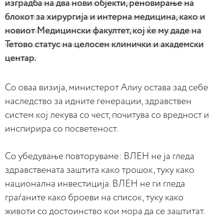
изградба на два нови објекти, реновирање на
блокот за хирургија и интерна медицина, како и
новиот Медицински факултет, кој ќе му даде на
Тетово статус на целосен клинички и академски
центар.
Со оваа визија, министерот Алиу остава зад себе
наследство за идните генерации, здравствен
систем кој лекува со чест, почитува со вредност и
инспирира со посветеност.
Со убедување повторуваме: ВЛЕН не ја гледа
здравствената заштита како трошок, туку како
национална инвестиција. ВЛЕН не ги гледа
граѓаните како броеви на список, туку како
животи со достоинство кои мора да се заштитат.