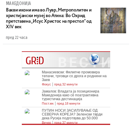
МАКЕДОНИЈА
Вакви икони има во Лувр, Метрополитен и
христијански музеј во Атина: Во Охрид
претставена „Исус Христос на престол“ од
XIV век
пред 22 часа