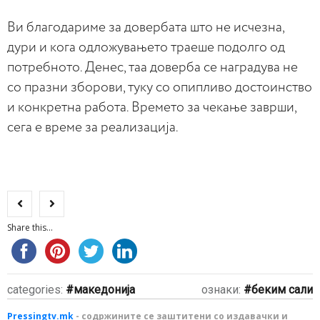
Ви благодариме за довербата што не исчезна,
дури и кога одложувањето траеше подолго од
потребното. Денес, таа доверба се наградува не
со празни зборови, туку со опипливо достоинство
и конкретна работа. Времето за чекање заврши,
сега е време за реализација.
Share this...
categories:
македонија
ознаки:
беким сали
Pressingtv.mk
- содржините се заштитени со издавачки и