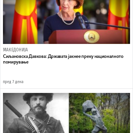
МАКЕДОНИЈА
Сиљановска Давкова: Државата јакнее преку националното
помирување
пред 7 дена