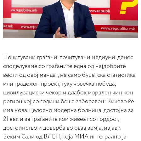
Почитувани граѓани, почитувани медиуми, денес
споделуваме со граѓаните една од најдобрите
вести од овој мандат, не само буџетска статистика
или градежен проект, туку човечка победа,
цивилизациски чекор и длабок морален чин кон
регион кој со години беше заборавен: Кичево ќе
има нова, целосно модерна болница, достојна за
21 век и за граѓаните кои живеат со гордост,
достоинство и доверба во оваа земја, изјави
Беким Сали од ВЛЕН, која МИА интегрално ја