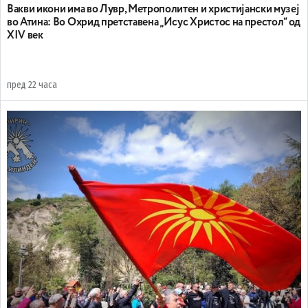
Вакви икони има во Лувр, Метрополитен и христијански музеј
во Атина: Во Охрид претставена „Исус Христос на престол“ од
XIV век
пред 22 часа