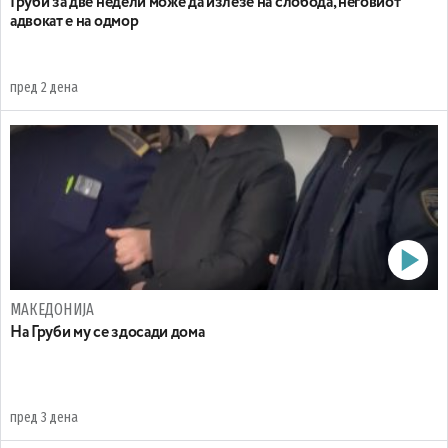
Груби за две недели може да излезе на слобода, неговиот
адвокат е на одмор
пред 2 дена
МАКЕДОНИЈА
На Груби му се здосади дома
пред 3 дена