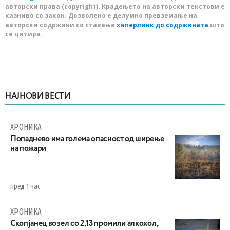
авторски права (copyright). Крадењето на авторски текстови е
казниво со закон. Дозволено е делумно превземање на
авторски содржини со ставање
хиперлинк до содржината
што
се цитира.
НАЈНОВИ ВЕСТИ
ХРОНИКА
Попаднево има голема опасност од ширење
на пожари
пред 1 час
ХРОНИКА
Скопјанец возел со 2,13 промили алкохол,