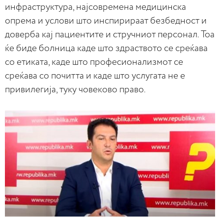
инфраструктура, најсовремена медицинска
опрема и услови што инспирираат безбедност и
доверба кај пациентите и стручниот персонал. Тоа
ќе биде болница каде што здраството се среќава
со етиката, каде што професионализмот се
среќава со почитта и каде што услугата не е
привилегија, туку човеково право.