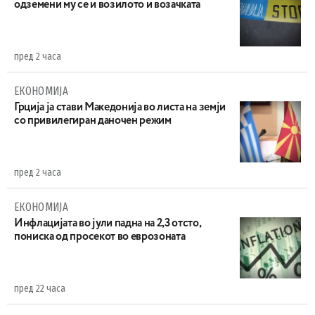
одземени му се и возилото и возачката
пред 2 часа
ЕКОНОМИЈА
Грција ја стави Македонија во листа на земји
со привилегиран даночен режим
пред 2 часа
ЕКОНОМИЈА
Инфлацијата во јули падна на 2,3 отсто,
пониска од просекот во еврозоната
пред 22 часа