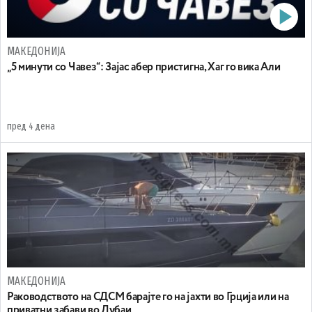
МАКЕДОНИЈА
„5 минути со Чавез“: Зајас абер пристигна, Хаг го вика Али
пред 4 дена
МАКЕДОНИЈА
Раководството на СДСМ барајте го на јахти во Грција или на
приватни забави во Дубаи