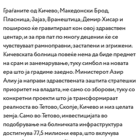
Граѓаните од Кичево, Македонски Брод,
Пласница, Зајаз, Вранештица, Демир Хисар и
пошироко ќе гравитираат кон овој здравствен
центар, и за прв пат по многу децении ќе се
чувствуваат рамноправни, застапени и згрижени.
Кичевската болница повеќе нема да биде предмет
на срам и занемарување, туку симбол на новата
ера што ја градиме заедно. Министерот Азир
Алиу ја направи здравствената заштита стратешки
приоритет на владата, не само со зборови, туку со
конкретни проекти што ја трансформираат
реалноста во Тетово, Скопје, Кичево и низ целата
земја. Само во Тетово, инвестицијата во
подобрување на болничката инфраструктура
достигнува 77,5 милиони евра, што вклучува