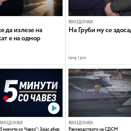
МАКЕДОНИЈА
е да излезе на
На Груби му се здос
ат е на одмор
пред 1 ден
МАКЕДОНИЈА
МАКЕДОНИЈА
„5 минути со Чавез“: Зајас абер
Раководството на СДСМ