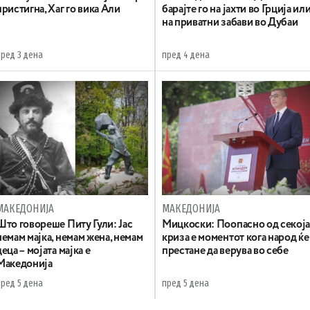
пристигна, Хаг го вика Али
барајте го на јахти во Грција ил
на приватни забави во Дубаи
пред 3 дена
пред 4 дена
МАКЕДОНИЈА
МАКЕДОНИЈА
Што говореше Питу Гули: Јас
Мицкоски: Поопасно од секој
немам мајка, немам жена, немам
криза е моментот кога народ ќе
деца – мојата мајка е
престане да верува во себе
Македонија
пред 5 дена
пред 5 дена