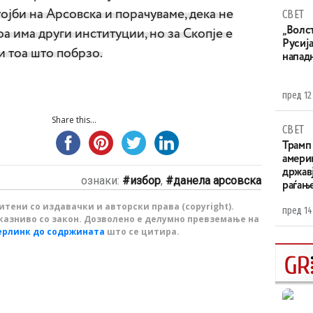
ојби на Арсовска и порачуваме, дека не
СВЕТ
„Волс
а има други институции, но за Скопје е
Русија
 и тоа што побрзо.
напад
пред 12
Share this...
СВЕТ
Трамп 
амери
државј
ознаки:
избор
,
данела арсовска
раѓањ
тени со издавачки и авторски права (copyright).
пред 14
казниво со закон. Дозволено е делумно превземање на
ерлинк до содржината
што се цитира.