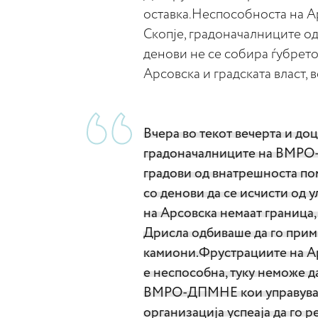
оставка.Неспособноста на Ар
Скопје, градоначалниците 
денови не се собира ѓубрет
Арсовска и градската власт, 
Вчера во текот вечерта и до
градоначалниците на ВМРО-
градови од внатрешноста по
со денови да се исчисти од
на Арсовска немаат граница, 
Дрисла одбиваше да го прим
камиони.Фрустрациите на Арс
е неспособна, туку неможе д
ВМРО-ДПМНЕ кои управуваат
организација успеаја да го р