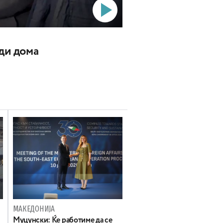
ади дома
МАКЕДОНИЈА
Муцунски: Ќе работиме да се