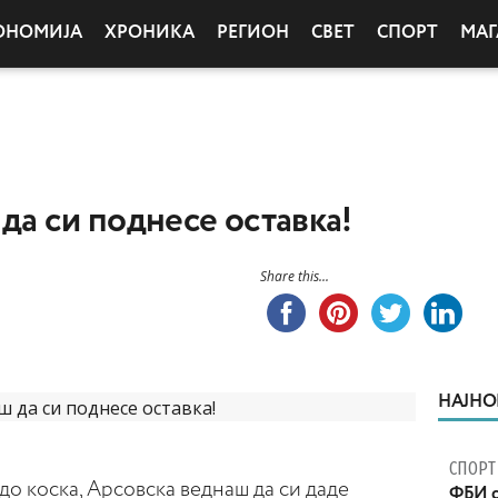
ОНОМИЈА
ХРОНИКА
РЕГИОН
СВЕТ
СПОРТ
МАГ
да си поднесе оставка!
Share this...
НАЈНО
СПОРТ
о коска, Арсовска веднаш да си даде
ФБИ с