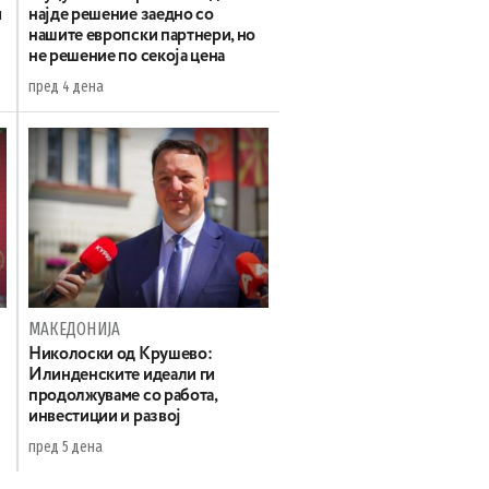
и
најде решение заедно со
нашите европски партнери, но
не решение по секоја цена
пред 4 дена
МАКЕДОНИЈА
а
Николоски од Крушево:
Илинденските идеали ги
продолжуваме со работа,
инвестиции и развој
пред 5 дена