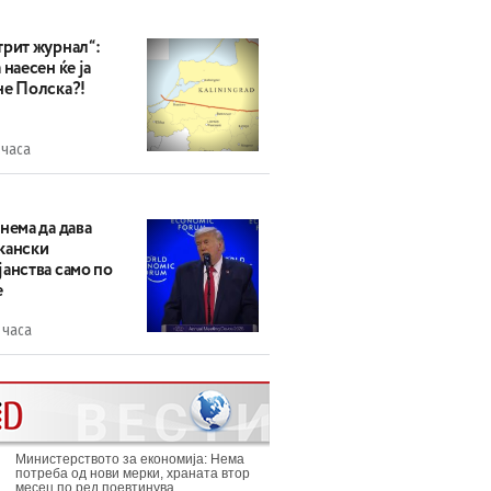
трит журнал“:
 наесен ќе ја
не Полска?!
 часа
нема да дава
кански
анства само по
е
 часа