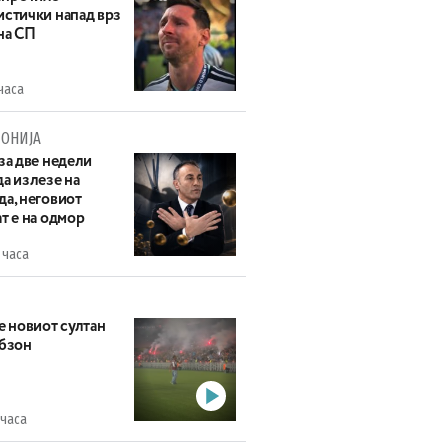
истички напад врз
на СП
часа
ОНИЈА
за две недели
а излезе на
да, неговиот
т е на одмор
 часа
е новиот султан
абзон
 часа