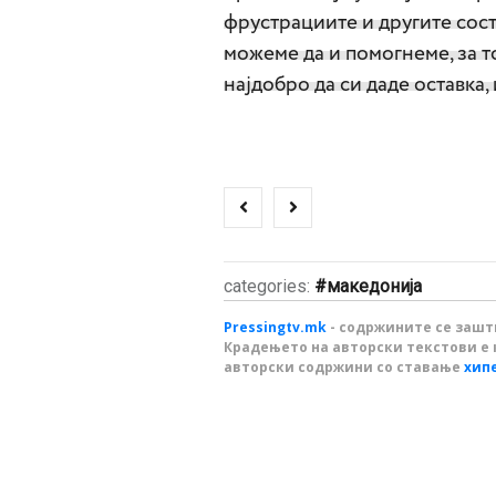
фрустрациите и другите сост
можеме да и помогнеме, за то
најдобро да си даде оставка,
categories:
македонија
Pressingtv.mk
- содржините се зашти
Крадењето на авторски текстови е 
авторски содржини со ставање
хип