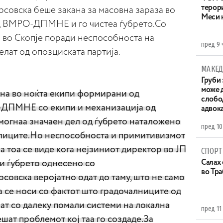
терор
совска беше закана за масовна зараза во
Меси 
од ВМРО-ДПМНЕ и го чистеа ѓубрето.Со
о во Скопје поради неспособноста на
пред 9 
велат од опозциската партија.
МАКЕД
Груби 
може д
цна во ноќта екипи формирани од
слобо
ДПМНЕ со екипи и механизација од
адвока
могнаа значаен дел од ѓубрето наталожено
пред 10
 улиците.Но неспособноста и примитивизмот
а тоа се виде кога нејзиниот директор во ЈП
СПОРТ
и ѓубрето однесено со
Салах 
во Тр
овска веројатно одат до таму, што не само
а се носи со фактот што градочалниците од
 со далеку помали системи на локална
пред 11
ешат проблемот кој таа го создаде.За