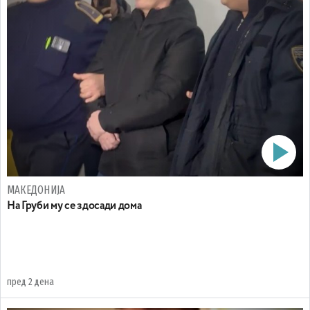
МАКЕДОНИЈА
На Груби му се здосади дома
пред 2 дена