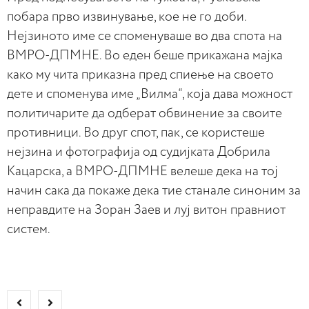
побара прво извинување, кое не го доби.
Нејзиното име се споменуваше во два спота на
ВМРО-ДПМНЕ. Во еден беше прикажана мајка
како му чита приказна пред спиење на своето
дете и споменува име „Вилма“, која дава можност
политичарите да одберат обвинение за своите
противници. Во друг спот, пак, се користеше
нејзина и фотографија од судијката Добрила
Кацарска, а ВМРО-ДПМНЕ велеше дека на тој
начин сака да покаже дека тие станале синоним за
неправдите на Зоран Заев и луј витон правниот
систем.