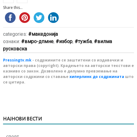
Share this...
categories:
македонија
ознаки:
вмро-дпмне
,
избор
,
тужба
,
вилма
русковска
Pressingtv.mk
- содржините се заштитени со издавачки и
авторски права (copyright). Крадењето на авторски текстови е
казниво со закон. Дозволено е делумно превземање на
авторски содржини со ставање
хиперлинк до содржината
што
се цитира.
НАЈНОВИ ВЕСТИ