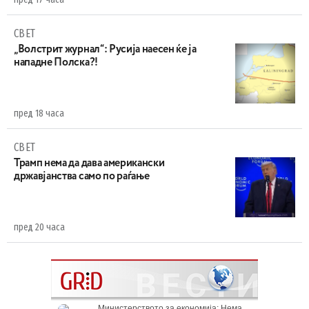
СВЕТ
„Волстрит журнал“: Русија наесен ќе ја
нападне Полска?!
пред 18 часа
СВЕТ
Трамп нема да дава американски
државјанства само по раѓање
пред 20 часа