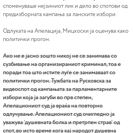
споменуваше нејзиниот лик и дело во спотови од
предизборната кампања за ланските избори.
Одлуката на Апелација, Мицкоски ја оценува како
политички прогон.
Ако не е јасно зошто никој не се занимава со
сузбивање на организираниот криминал, тоа е
поради тоа што истите луѓе се занимаваат со
политички прогон. Тужбата на Русковска за
видеоспот од кампањата за парламентарните
избори која ја загуби во прв степен,
Апелациониот суд ја враќа на повторно
одлучување. Апелациониот суд очигледно ја
уважува ‘душевната болка и претрпен страв’ од
спот, во исто време кога кај народот душевна