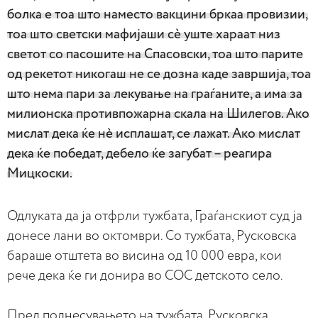
болка е тоа што наместо вакцини бркаа провизии,
тоа што светски мафијаши сè уште хараат низ
светот со пасошите на Спасовски, тоа што парите
од рекетот никогаш не се дозна каде завршија, тоа
што нема пари за лекување на граѓаните, а има за
милионска противпожарна скала на Шилегов. Ако
мислат дека ќе нè исплашат, се лажат. Ако мислат
дека ќе победат, дебело ќе загубат – реагира
Мицкоски.
Одлуката да ја отфрли тужбата, Граѓанскиот суд ја
донесе лани во октомври. Со тужбата, Русковска
бараше отштета во висина од 10 000 евра, кои
рече дека ќе ги донира во СОС детското село.
Пред поднесувањето на тужбата, Русковска