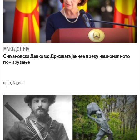
МАКЕДОНИЈА
Сиљановска Давкова: Државата јакнее преку националното
помирување
пред 6 дена