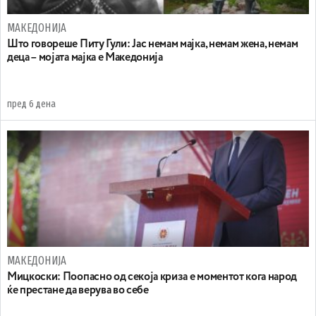
МАКЕДОНИЈА
Што говореше Питу Гули: Јас немам мајка, немам жена, немам
деца – мојата мајка е Македонија
пред 6 дена
МАКЕДОНИЈА
Мицкоски: Поопасно од секоја криза е моментот кога народ
ќе престане да верува во себе