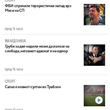
СПОРТ
ФБИ спречиле терористички напад врз
Меси на СП
пред 15 часа
МАКЕДОНИЈА
Груби за две недели може да излезе на
слобода, неговиот адвокат е на одмор
пред 16 часа
СПОРТ
Салах е новиот султан во Трабзон
пред 17 часа