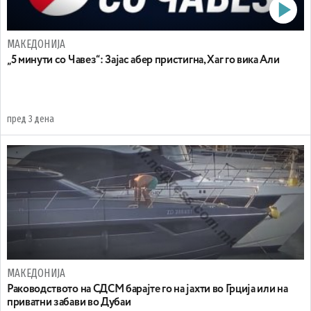
МАКЕДОНИЈА
„5 минути со Чавез“: Зајас абер пристигна, Хаг го вика Али
пред 3 дена
МАКЕДОНИЈА
Раководството на СДСМ барајте го на јахти во Грција или на
приватни забави во Дубаи