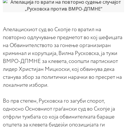
Aпелацискиот суд во Скопје го вратил на
повторно одлучување предметот во кој шефицата
на Обвинителството за гонење организиран
криминал и корупција, Вилма Русковска, ја тужи
ВМРО-ДПМНЕ за клевета, соопшти партискиот
лидер Христијан Мицкоски, кој обвинува дека
станува збор за политички нарачки во пресрет на
локалните избори.
Во прв степен, Русковска го загуби спорот,
односно Основниот граѓански суд во Скопје ја
отфрли тужбата со која обвинителката бараше
отштета за клевета бидејќи опозицијата ги