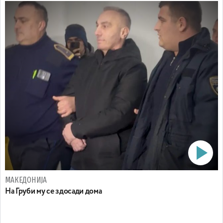
МАКЕДОНИЈА
На Груби му се здосади дома