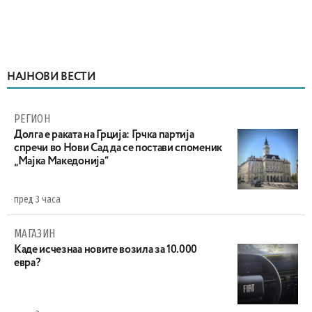
НАЈНОВИ ВЕСТИ
РЕГИОН
Долга е раката на Грција: Грчка партија
спречи во Нови Сад да се постави споменик
„Мајка Македонија“
пред 3 часа
МАГАЗИН
Каде исчезнаа новите возила за 10.000
евра?