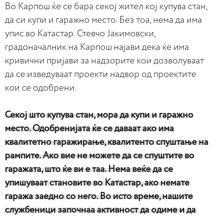
Во Карпош ќе се бара секој жител кој купува стан,
да си купи и гаражно место. Без тоа, нема да има
упис во Катастар. Стевчо Јакимовски,
градоначалник на Карпош најави дека ќе има
кривични пријави за надзорите кои дозволуваат
да се изведуваат проекти надвор од проектите
кои се одобрени.
Секој што купува стан, мора да купи и гаражно
место. Одобренијата ќе се даваат ако има
квалитетно гаражирање, квалитенто спуштање на
рампите. Ако вие не можете да се спуштите во
гаражата, што ќе ви е таа. Нема веќе да се
упишуваат становите во Катастар, ако немате
гаража заедно со него. Во исто време, нашите
службеници започнаа активност да одиме и да