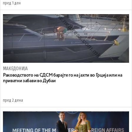
пред 1 ден
МАКЕДОНИЈА
Раководството на СДСМ барајте го на јахти во Грција или на
приватни забави во Дубаи
пред 2 дена