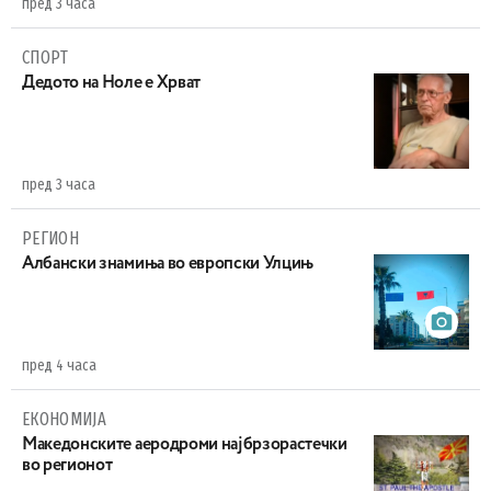
пред 3 часа
СПОРТ
Дедото на Ноле е Хрват
пред 3 часа
РЕГИОН
Aлбански знамиња во европски Улцињ
пред 4 часа
ЕКОНОМИЈА
Maкедонските аеродроми најбрзорастечки
во регионот