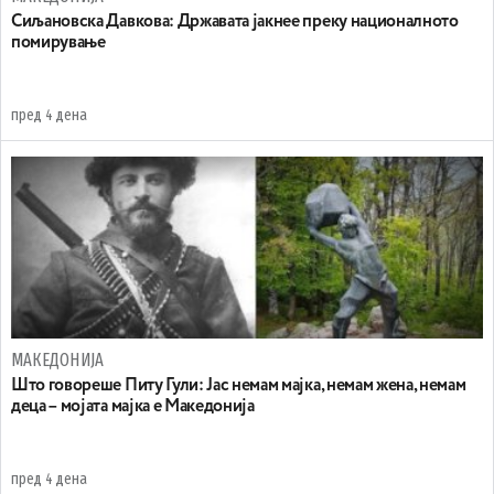
Сиљановска Давкова: Државата јакнее преку националното
помирување
пред 4 дена
МАКЕДОНИЈА
Што говореше Питу Гули: Јас немам мајка, немам жена, немам
деца – мојата мајка е Македонија
пред 4 дена