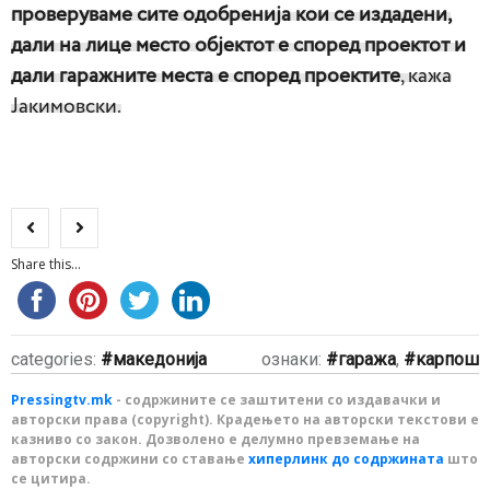
проверуваме сите одобренија кои се издадени,
дали на лице место објектот е според проектот и
дали гаражните места е според проектите
, кажа
Јакимовски.
Share this...
categories:
македонија
ознаки:
гаража
,
карпош
Pressingtv.mk
- содржините се заштитени со издавачки и
авторски права (copyright). Крадењето на авторски текстови е
казниво со закон. Дозволено е делумно превземање на
авторски содржини со ставање
хиперлинк до содржината
што
се цитира.