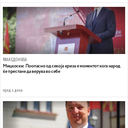
МАКЕДОНИЈА
Мицкоски: Поопасно од секоја криза е моментот кога народ
ќе престане да верува во себе
пред 4 дена