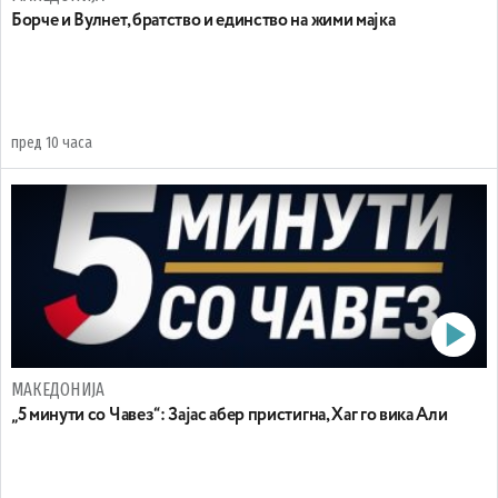
Борче и Вулнет, братство и единство на жими мајка
пред 10 часа
МАКЕДОНИЈА
„5 минути со Чавез“: Зајас абер пристигна, Хаг го вика Али