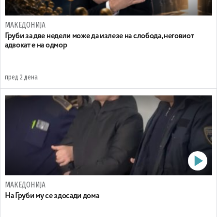
МАКЕДОНИЈА
Груби за две недели може да излезе на слобода, неговиот
адвокат е на одмор
пред 2 дена
МАКЕДОНИЈА
На Груби му се здосади дома