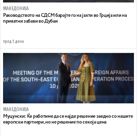
МАКЕДОНИЈА
Раководството на СДСМ барајте го на јахти во Грција или на
приватни забави во Дубаи
пред 5 дена
МАКЕДОНИЈА
Муцунски: Ќе работиме да се најде решение заедно со нашите
европски партнери, но не решение по секоја цена