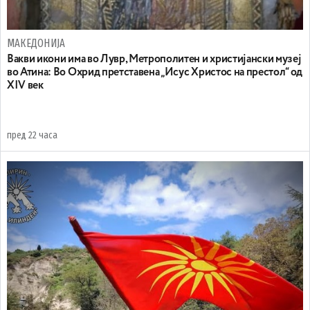
МАКЕДОНИЈА
Вакви икони има во Лувр, Метрополитен и христијански музеј
во Атина: Во Охрид претставена „Исус Христос на престол“ од
XIV век
пред 22 часа