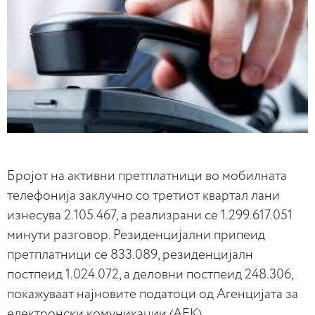
Бројот на активни претплатници во мобилната
телефонија заклучно со третиот квартал лани
изнесува 2.105.467, а реализрани се 1.299.617.051
минути разговор. Резиденцијални припеид
претплатници се 833.089, резиденцијалн
постпеид 1.024.072, а деловни постпеид 248.306,
покажуваат најновите податоци од Агенцијата за
електронски комуникации (АЕК).