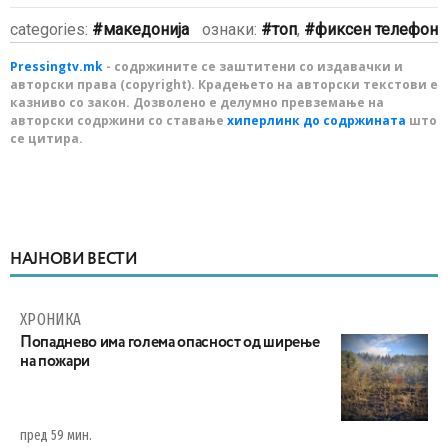
categories:
македонија
ознаки:
топ
,
фиксен телефон
Pressingtv.mk
- содржините се заштитени со издавачки и
авторски права (copyright). Крадењето на авторски текстови е
казниво со закон. Дозволено е делумно превземање на
авторски содржини со ставање
хиперлинк до содржината
што
се цитира.
НАЈНОВИ ВЕСТИ
ХРОНИКА
Попаднево има голема опасност од ширење
на пожари
пред 59 мин.