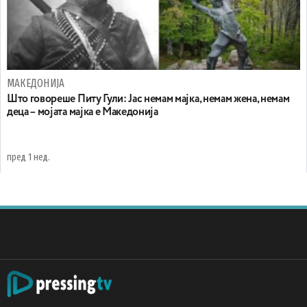
МАКЕДОНИЈА
Што говореше Питу Гули: Јас немам мајка, немам жена, немам
деца – мојата мајка е Македонија
пред 1 нед.