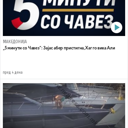
МАКЕДОНИЈА
„5 минути со Чавез“: Зајас абер пристигна, Хаг го вика Али
пред 4 дена