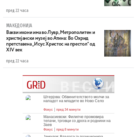
пред 22 часа
МАКЕДОНИЈА
Вакви икони има во Лувр, Метрополитен и
христијански музеј во Атина: Во Охрид
претставена „Исус Христос на престол“ од
XIV век
пред 22 часа