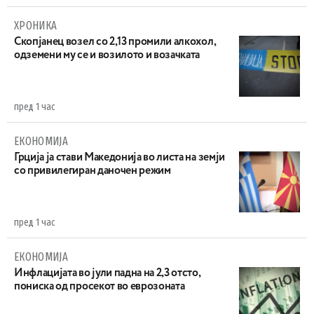
ХРОНИКА
Скопјанец возел со 2,13 промили алкохол,
одземени му се и возилото и возачката
пред 1 час
ЕКОНОМИЈА
Грција ја стави Македонија во листа на земји
со привилегиран даночен режим
пред 1 час
ЕКОНОМИЈА
Инфлацијата во јули падна на 2,3 отсто,
пониска од просекот во еврозоната