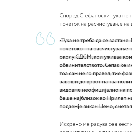
Според Стефаноски тука не т
почеток на расчистување на
-Тука не треба да се застане.
почетокот на расчистување 
околу СДСМ, кои уживаа ком
обвинителството. Сепак ќе 
тоа сам не го правел, тие фа
заврши до врвот на таа полит
видовме неофицијално на по
беше најблизок во Прилеп н
подземје викан Џемо, смета т
Искрено ме радува ова вест 