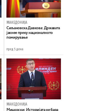
МАКЕДОНИЈА
Сиљановска Давкова: Државата
јакнее преку националното
помирување
пред 5 дена
МАКЕДОНИЈА
Мицкоски: Историјата не бара