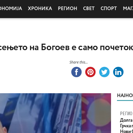
ОНОМИЈА
ХРОНИКА
РЕГИОН
СВЕТ
СПОРТ
МАГ
ењето на Богоев е само почето
Share this...
НАЈНО
РЕГИО
Долга 
Грчка 
Нови С