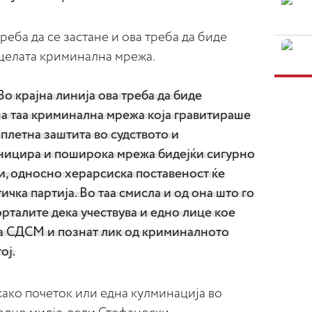
реба да се застане и ова треба да биде
 целата криминална мрежа.
 Во крајна линија ова треба да биде
на таа криминална мрежа која гравитираше
плетна заштита во судството и
иницира и поширока мрежа бидејќи сигурно
зи, односно херарсиска поставеност ќе
ичка партија. Во таа смисла и од она што го
рталите дека учествува и едно лице кое
а СДСМ и познат лик од криминалното
ој.
како почеток или една кулминација во