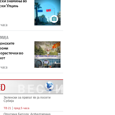
ски знамиња во
ски Улцињ
 часа
МИЈА
онските
роми
зорастечки во
нот
 часа