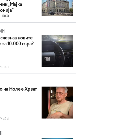
ник „Мајка
онија“
 часа
ИН
исчезнаа новите
 за 10.000 евра?
 часа
о на Ноле е Хрват
 часа
Н