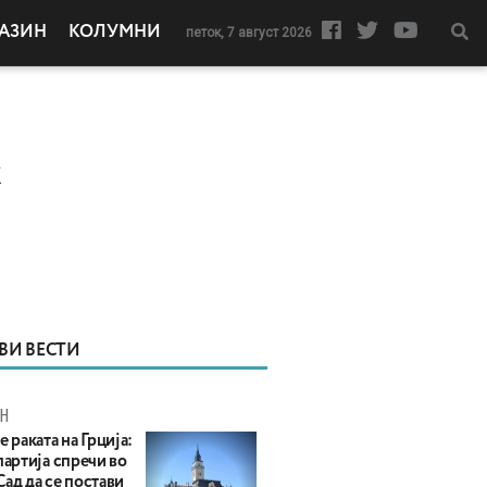
АЗИН
КОЛУМНИ
петок, 7 август 2026
к
ВИ ВЕСТИ
Н
е раката на Грција:
партија спречи во
ад да се постави