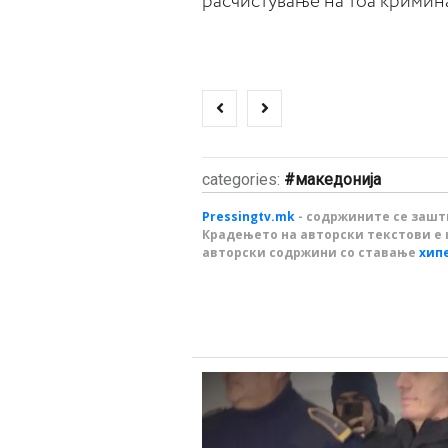
расчистување на тоа кримин
categories:
македонија
Pressingtv.mk
- содржините се зашти
Крадењето на авторски текстови е 
авторски содржини со ставање
хип