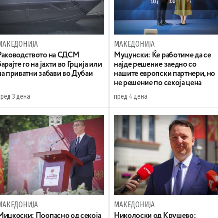
МАКЕДОНИЈА
МАКЕДОНИЈА
Раководството на СДСМ
Муцунски: Ќе работиме да се
барајте го на јахти во Грција или
најде решение заедно со
на приватни забави во Дубаи
нашите европски партнери, но
не решение по секоја цена
пред 3 дена
пред 4 дена
МАКЕДОНИЈА
МАКЕДОНИЈА
Мицкоски: Поопасно од секоја
Николоски од Крушево: