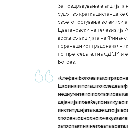
За поздравување е акцијата 
судот во кратка дистанца ќе 
своето гостување во емисија
Цветановски на телевизија 
врска со акцијата на Финанс
поранешниот градоначалник
потпретседател на СДСМ и е
Богоев.
-Стефан Богоев како градон
Царина и тогаш го следеа аф
медиумите го протажираа како
дејанија повеќе, помалку во 
институцијата каде што ја во
спорен, односно очекувавме 
затропаат на неговата врата,