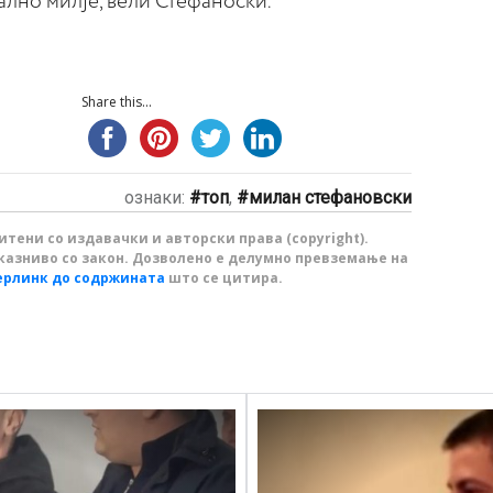
ално милје, вели Стефаноски.
Share this...
ознаки:
топ
,
милан стефановски
тени со издавачки и авторски права (copyright).
казниво со закон. Дозволено е делумно превземање на
ерлинк до содржината
што се цитира.