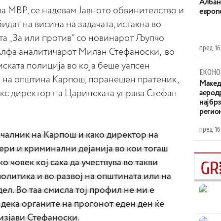
Aлбан
на МВР, се надевам Јавното обвинителство и
европ
бидат на висина на задачата, истакна во
та „За или против“ со новинарот Љупчо
пред 16
Алфа аналитичарот Милан Стефаноски, во
иската полиција во која беше уапсен
ЕКОНО
 на општина Карпош, поранешен пратеник,
Maкед
кс директор на Царинската управа Стефан
аерод
најбр
регио
пред 16
ачалник на Карпош и како директор на
ери и криминални дејанија во кои тогаш
 човек кој сака да учествува во такви
политика и во развој на општината или на
дел. Во таа смисла тој профил не ми е
дека органите на прогонот еден ден ќе
 изјави Стефаноски.