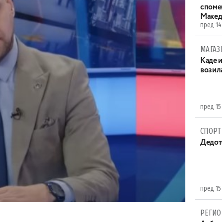
споме
Макед
пред 14
МАГАЗ
Каде 
возила
пред 15
СПОРТ
Дедот
пред 15
РЕГИО