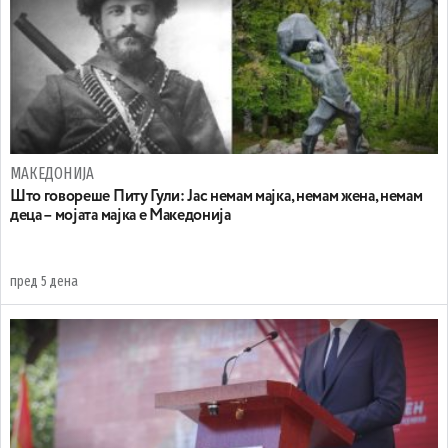
МАКЕДОНИЈА
Што говореше Питу Гули: Јас немам мајка, немам жена, немам
деца – мојата мајка е Македонија
пред 5 дена