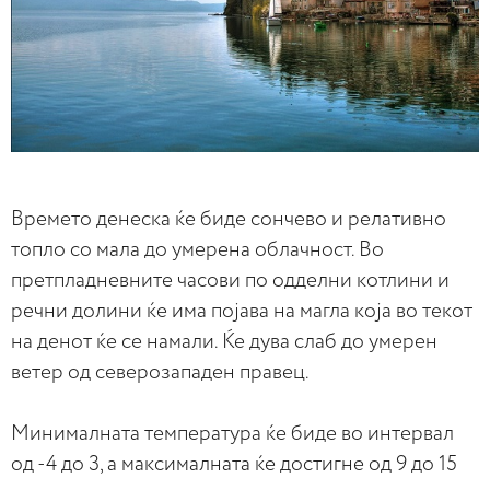
Времето денеска ќе биде сончево и релативно
топло со мала до умерена облачност. Во
претпладневните часови по одделни котлини и
речни долини ќе има појава на магла која во текот
на денот ќе се намали. Ќе дува слаб до умерен
ветер од северозападен правец.
Минималната температура ќе биде во интервал
од -4 до 3, а максималната ќе достигне од 9 до 15