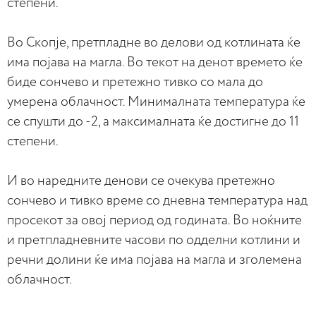
степени.
Во Скопје, претпладне во делови од котлината ќе
има појава на магла. Во текот на денот времето ќе
биде сончево и претежно тивко со мала до
умерена облачност. Минималната температура ќе
се спушти до -2, а максималната ќе достигне до 11
степени.
И во наредните денови се очекува претежно
сончево и тивко време со дневна температура над
просекот за овој период од годината. Во ноќните
и претпладневните часови по одделни котлини и
речни долини ќе има појава на магла и зголемена
облачност.