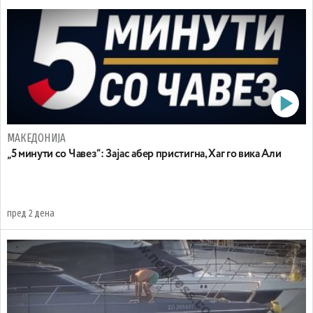
МАКЕДОНИЈА
„5 минути со Чавез“: Зајас абер пристигна, Хаг го вика Али
пред 2 дена