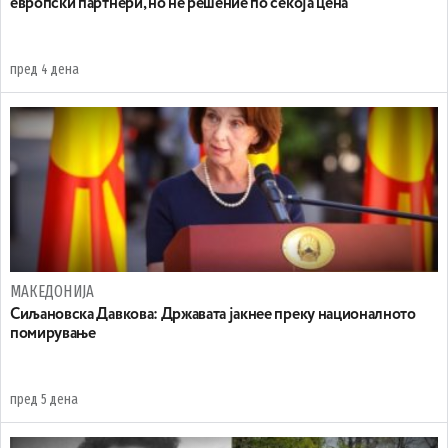
европски партнери, но не решение по секоја цена
пред 4 дена
МАКЕДОНИЈА
Сиљановска Давкова: Државата јакнее преку националното
помирување
пред 5 дена