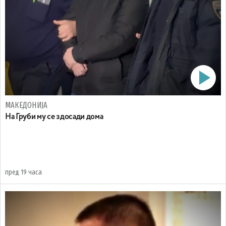
МАКЕДОНИЈА
На Груби му се здосади дома
пред 19 часа