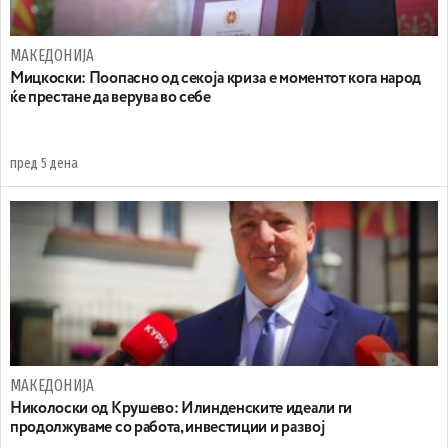
МАКЕДОНИЈА
Мицкоски: Поопасно од секоја криза е моментот кога народ
ќе престане да верува во себе
пред 5 дена
МАКЕДОНИЈА
Николоски од Крушево: Илинденските идеали ги
продолжуваме со работа, инвестиции и развој