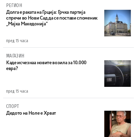
РЕГИОН
Долга е раката на Грција: Грчка партија
спречи во Нови Сад да се постави споменик
„Мајка Македонија“
пред 15 часа
МАГАЗИН
Каде исчезнаа новите возила за 10.000
евра?
пред 15 часа
СПОРТ
Дедото на Ноле е Хрват