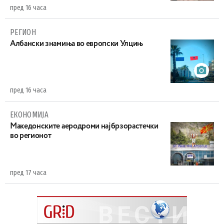
пред 16 часа
РЕГИОН
Aлбански знамиња во европски Улцињ
пред 16 часа
ЕКОНОМИЈА
Maкедонските аеродроми најбрзорастечки
во регионот
пред 17 часа