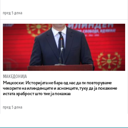
пред 5 дена
МАКЕДОНИЈА
Мицкоски: Историјата не бара од нас да ги повторуваме
чекорите на илинденците и асномците, туку да ја покажеме
истата храброст што тие ја покажаа
пред 5 дена