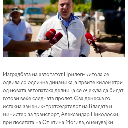
Изградбата на автопатот Прилеп-Битола се
одвива со одлична динамика, а првите километри
од новата автопатска делница се очекува да бидат
готови веќе следната пролет. Ова денеска го
истакна заменик-претседателот на Владата и
министер за транспорт, Александар Николоски,
при посетата на Општина Могила, оценувајќи