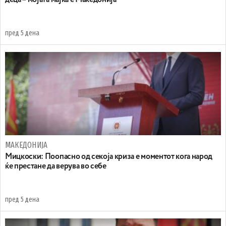
деца – мојата мајка е Македонија
пред 5 дена
МАКЕДОНИЈА
Мицкоски: Поопасно од секоја криза е моментот кога народ
ќе престане да верува во себе
пред 5 дена