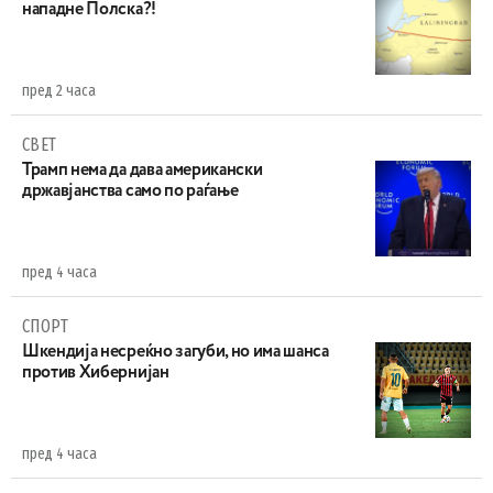
нападне Полска?!
пред 2 часа
СВЕТ
Трамп нема да дава американски
државјанства само по раѓање
пред 4 часа
СПОРТ
Шкендија несреќно загуби, но има шанса
против Хибернијан
пред 4 часа