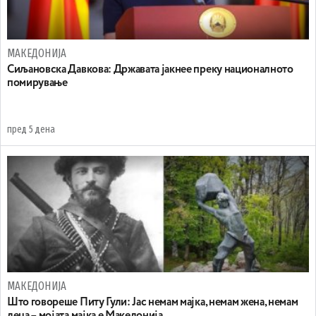
МАКЕДОНИЈА
Сиљановска Давкова: Државата јакнее преку националното
помирување
пред 5 дена
МАКЕДОНИЈА
Што говореше Питу Гули: Јас немам мајка, немам жена, немам