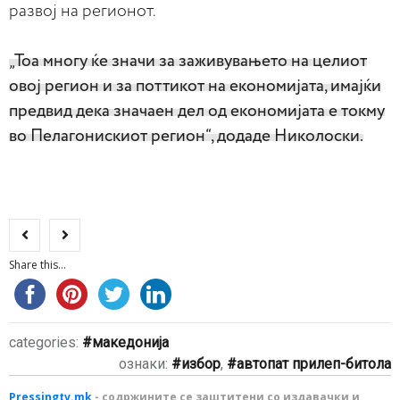
развој на регионот.
„Тоа многу ќе значи за заживувањето на целиот
овој регион и за поттикот на економијата, имајќи
предвид дека значаен дел од економијата е токму
во Пелагонискиот регион“, додаде Николоски.
Share this...
categories:
македонија
ознаки:
избор
,
автопат прилеп-битола
Pressingtv.mk
- содржините се заштитени со издавачки и