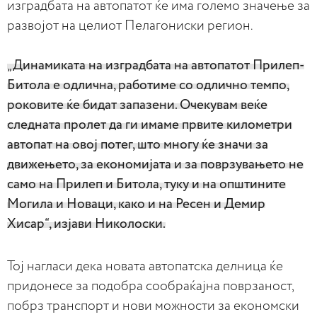
изградбата на автопатот ќе има големо значење за
развојот на целиот Пелагониски регион.
„Динамиката на изградбата на автопатот Прилеп-
Битола е одлична, работиме со одлично темпо,
роковите ќе бидат запазени. Очекувам веќе
следната пролет да ги имаме првите километри
автопат на овој потег, што многу ќе значи за
движењето, за економијата и за поврзувањето не
само на Прилеп и Битола, туку и на општините
Могила и Новаци, како и на Ресен и Демир
Хисар“, изјави Николоски.
Тој нагласи дека новата автопатска делница ќе
придонесе за подобра сообраќајна поврзаност,
побрз транспорт и нови можности за економски