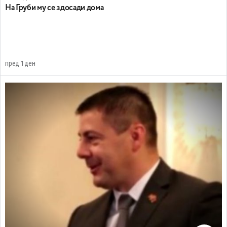
На Груби му се здосади дома
пред 1 ден