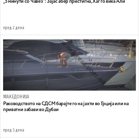
„5 минути со Чавез“: Зајас абер пристигна, Хаг го вика Али
пред 2 дена
МАКЕДОНИЈА
Раководството на СДСМ барајте го на јахти во Грција или на
приватни забави во Дубаи
пред 3 дена